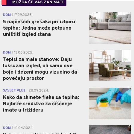
MOŽDA ĆE VAS ZANIMATI
0
DOM
17.09.2025.
|
5 najčešćih grešaka pri izboru
tepiha: Jedna može potpuno
uništiti izgled stana
0
DOM
13.08.2025.
|
Tepisi za male stanove: Daju
luksuzan izgled, ali samo ove
boje i dezeni mogu vizuelno da
povećaju prostor
0
SAVJET PLUS
28.09.2024.
|
Kako da skinete fleke sa tepiha:
Najbrže sredstvo za čišćenje
imate u frižideru
0
DOM
10.04.2024.
|