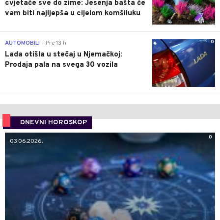
cvjetaće sve do zime: Jesenja bašta će
vam biti najljepša u cijelom komšiluku
0
AUTOMOBILI
Pre 13 h
|
Lada otišla u stečaj u Njemačkoj:
Prodaja pala na svega 30 vozila
DNEVNI HOROSKOP
0
03.06.2026.