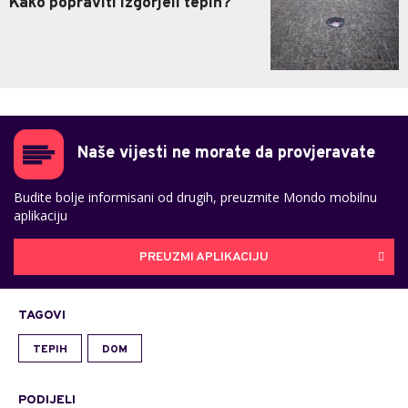
Kako popraviti izgorjeli tepih?
Naše vijesti ne morate da provjeravate
Budite bolje informisani od drugih, preuzmite Mondo mobilnu
aplikaciju
PREUZMI APLIKACIJU
TAGOVI
TEPIH
DOM
PODIJELI