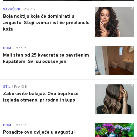
0
SAVRŠENI
Pre 7 h
|
Boja noktiju koja će dominirati u
avgustu: Stoji svima i ističe preplanulu
kožu
0
DOM
Pre 9 h
|
Mali stan od 25 kvadrata sa savršenim
kupatilom: Svi su oduševljeni
0
STIL
Pre 10 h
|
Zaboravite balajaž: Ova boja kose
izgleda otmeno, prirodno i skupo
0
DOM
Pre 11 h
|
Posadite ovo cvijeće u avgustu i