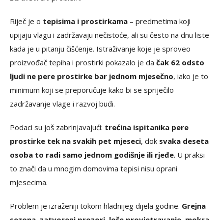
Riječ je o
tepisima i prostirkama
– predmetima koji
upijaju vlagu i zadržavaju nečistoće, ali su često na dnu liste
kada je u pitanju čišćenje. Istraživanje koje je sproveo
proizvođač tepiha i prostirki pokazalo je da
čak 62 odsto
ljudi ne pere prostirke bar jednom mjesečno
, iako je to
minimum koji se preporučuje kako bi se spriječilo
zadržavanje vlage i razvoj buđi.
Podaci su još zabrinjavajući:
trećina ispitanika pere
prostirke tek na svakih pet mjeseci
, dok
svaka deseta
osoba to radi samo jednom godišnje ili rjeđe
. U praksi
to znači da u mnogim domovima tepisi nisu oprani
mjesecima.
Problem je izraženiji tokom hladnijeg dijela godine.
Grejna
sezona, zatvoreni prozori, loše provjetravanje, mokra