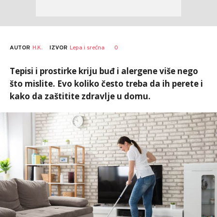
AUTOR
H.K.
0
IZVOR
Lepa i srećna
Tepisi i prostirke kriju buđ i alergene više nego
što mislite. Evo koliko često treba da ih perete i
kako da zaštitite zdravlje u domu.