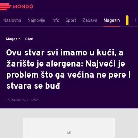
Naslovna
Najnovije
Info
Sport
Zabava
Magazin
M
Magazin
Dom
Ovu stvar svi imamo u kući, a
žarište je alergena: Najveći je
problem što ga većina ne pere i
stvara se buđ
18.03.2026. / 14:52