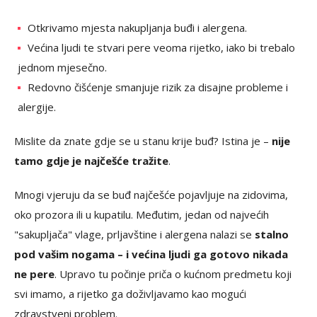
Otkrivamo mjesta nakupljanja buđi i alergena.
Većina ljudi te stvari pere veoma rijetko, iako bi trebalo
jednom mjesečno.
Redovno čišćenje smanjuje rizik za disajne probleme i
alergije.
Mislite da znate gdje se u stanu krije buđ? Istina je –
nije
tamo gdje je najčešće tražite
.
Mnogi vjeruju da se buđ najčešće pojavljuje na zidovima,
oko prozora ili u kupatilu. Međutim, jedan od najvećih
"sakupljača" vlage, prljavštine i alergena nalazi se
stalno
pod vašim nogama – i većina ljudi ga gotovo nikada
ne pere
. Upravo tu počinje priča o kućnom predmetu koji
svi imamo, a rijetko ga doživljavamo kao mogući
zdravstveni problem.