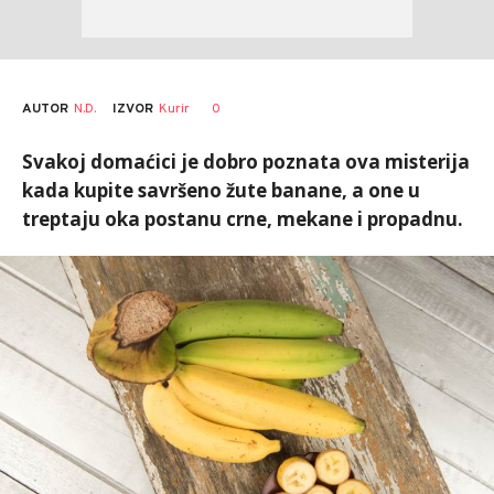
AUTOR
N.D.
0
IZVOR
Kurir
Svakoj domaćici je dobro poznata ova misterija
kada kupite savršeno žute banane, a one u
treptaju oka postanu crne, mekane i propadnu.