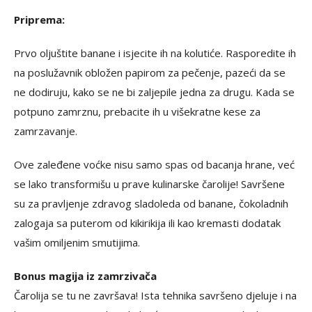
Priprema:
Prvo oljuštite banane i isjecite ih na kolutiće. Rasporedite ih
na poslužavnik obložen papirom za pečenje, pazeći da se
ne dodiruju, kako se ne bi zaljepile jedna za drugu. Kada se
potpuno zamrznu, prebacite ih u višekratne kese za
zamrzavanje.
Ove zaleđene voćke nisu samo spas od bacanja hrane, već
se lako transformišu u prave kulinarske čarolije! Savršene
su za pravljenje zdravog sladoleda od banane, čokoladnih
zalogaja sa puterom od kikirikija ili kao kremasti dodatak
vašim omiljenim smutijima.
Bonus magija iz zamrzivača
Čarolija se tu ne završava! Ista tehnika savršeno djeluje i na