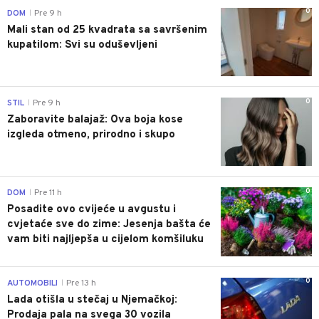
0
DOM
Pre 9 h
|
Mali stan od 25 kvadrata sa savršenim
kupatilom: Svi su oduševljeni
0
STIL
Pre 9 h
|
Zaboravite balajaž: Ova boja kose
izgleda otmeno, prirodno i skupo
0
DOM
Pre 11 h
|
Posadite ovo cvijeće u avgustu i
cvjetaće sve do zime: Jesenja bašta će
vam biti najljepša u cijelom komšiluku
0
AUTOMOBILI
Pre 13 h
|
Lada otišla u stečaj u Njemačkoj:
Prodaja pala na svega 30 vozila