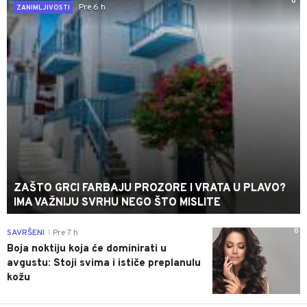
0
Pre 6 h
ZANIMLJIVOSTI
ZAŠTO GRCI FARBAJU PROZORE I VRATA U PLAVO?
IMA VAŽNIJU SVRHU NEGO ŠTO MISLITE
0
SAVRŠENI
Pre 7 h
|
Boja noktiju koja će dominirati u
avgustu: Stoji svima i ističe preplanulu
kožu