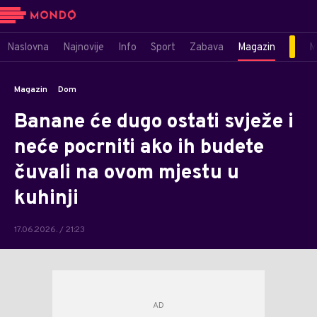
Naslovna
Najnovije
Info
Sport
Zabava
Magazin
M
Magazin
Dom
Banane će dugo ostati svježe i
neće pocrniti ako ih budete
čuvali na ovom mjestu u
kuhinji
17.06.2026. / 21:23