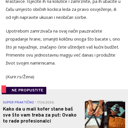
krastavce. Isjecite ih na kolutiće i zamrznite, pa ih ubacite u
čašu umjesto običnih kockica leda za pravo osvježenje, ili
od njih napravite ukusan i neobičan sorbe.
Upotrebom zamrzivača na ovaj način pauziraćete
propadanje hrane, smanjiti količinu onoga što bacate i, ono
što je najvažnije, značajno ćete uštedjeti vaš kućni budžet.
Primenite ovu jednostavnu magiju već danas i produžite
život svojim namirnicama.
(Kurir.rs/Žena)
NE PROPUSTITE
0
SUPER PRAKTIČNO
17.06.2026.
|
Kako da u mali kofer stane baš
sve što vam treba za put: Ovako
to rade profesionalci