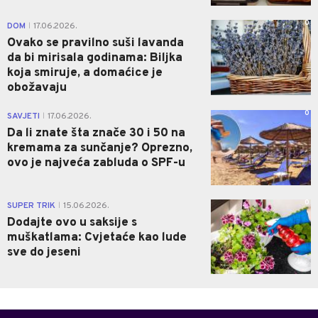
0
DOM
17.06.2026.
|
Ovako se pravilno suši lavanda
da bi mirisala godinama: Biljka
koja smiruje, a domaćice je
obožavaju
0
SAVJETI
17.06.2026.
|
Da li znate šta znače 30 i 50 na
kremama za sunčanje? Oprezno,
ovo je najveća zabluda o SPF-u
0
SUPER TRIK
15.06.2026.
|
Dodajte ovo u saksije s
muškatlama: Cvjetaće kao lude
sve do jeseni