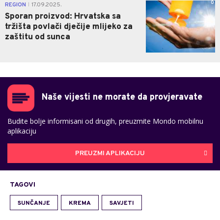
0
REGION
17.09.2025.
|
Sporan proizvod: Hrvatska sa
tržišta povlači dječije mlijeko za
zaštitu od sunca
Naše vijesti ne morate da provjeravate
Budite bolje informisani od drugih, preuzmite Mondo mobilnu
aplikaciju
PREUZMI APLIKACIJU
TAGOVI
SUNČANJE
KREMA
SAVJETI