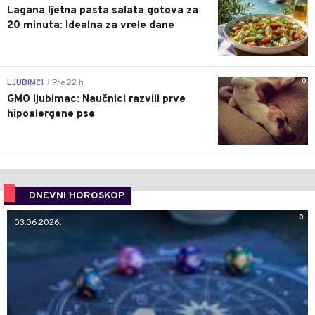
Lagana ljetna pasta salata gotova za
20 minuta: Idealna za vrele dane
0
LJUBIMCI
Pre 22 h
|
GMO ljubimac: Naučnici razvili prve
hipoalergene pse
DNEVNI HOROSKOP
0
03.06.2026.