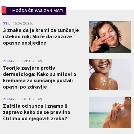
MOŽDA ĆE VAS ZANIMATI
0
STIL
16.06.2026.
|
3 znaka da je kremi za sunčanje
istekao rok: Može da izazove
opasne posljedice
0
ZDRAVLJE
28.05.2026.
|
Teorije zavjere protiv
dermatologa: Kako su mitovi o
kremama za sunčanje postali
opasni po zdravlje
0
ZDRAVLJE
03.05.2026.
|
Zaštita od sunca i znamo li
zapravo kako da se pravilno
štitimo od njegovih zraka?