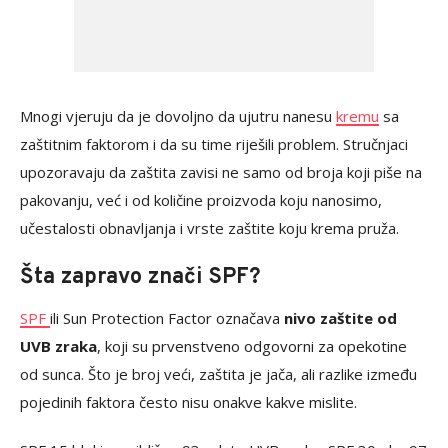
Mnogi vjeruju da je dovoljno da ujutru nanesu
kremu
sa
zaštitnim faktorom i da su time riješili problem. Stručnjaci
upozoravaju da zaštita zavisi ne samo od broja koji piše na
pakovanju, već i od količine proizvoda koju nanosimo,
učestalosti obnavljanja i vrste zaštite koju krema pruža.
Šta zapravo znači SPF?
SPF
ili Sun Protection Factor označava
nivo zaštite od
UVB zraka
, koji su prvenstveno odgovorni za opekotine
od sunca. Što je broj veći, zaštita je jača, ali razlike između
pojedinih faktora često nisu onakve kakve mislite.