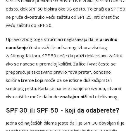
SPF 15 blokira približno 93 odsto UVB zraka, SPF 30 oko 97
odsto, dok SPF 50 blokira oko 98 odsto. To znači da SPF 50
ne pruža dvostruko veću zaštitu od SPF 25, niti drastično
veću zaštitu od SPF 30.
Upravo zbog toga stručnjaci naglašavaju da je
pravilno
nanošenje
često važnije od samog izbora visokog
zaštitnog faktora. SPF 50 neće da pruži deklarisanu zaštitu
ako se nanese u premaloj količini. Za lice i vrat često se
preporučuje takozvano pravilo "dva prsta", odnosno
količina kreme koja može da se istisne duž kažiprsta i
srednjeg prsta. Kada se nanese manje proizvoda, stvarni
nivo zaštite može da bude
značajno niži
od očekivanog.
SPF 30 ili SPF 50 - koji da odaberete?
Jedna od najčešćih dilema jeste da li je SPF 30 dovoljan ili je