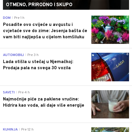
OTMENO, PRIRODNO I SKUPO
0
DOM
Pre 1 h
|
Posadite ovo cvijeće u avgustu i
cvjetaće sve do zime: Jesenja bašta će
vam biti najljepša u cijelom komšiluku
0
AUTOMOBILI
Pre 3 h
|
Lada otišla u stečaj u Njemačkoj:
Prodaja pala na svega 30 vozila
0
SAVETI
Pre 4 h
|
Najmoćnije piće za paklene vrućine:
Hidrira kao voda, ali daje više energije
0
KUHINJA
Pre 12 h
|