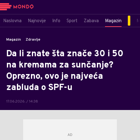
Naslovna
Najnovije
Info
Sport
Zabava
Magazin
M
Magazin
Zdravlje
Da li znate šta znače 30 i 50
na kremama za sunčanje?
Oprezno, ovo je najveća
zabluda o SPF-u
17.06.2026. / 14:38