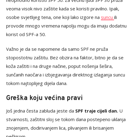
neophodno koristiti SPF 50. Za većinu ljudi SPF 30 pruža
veoma visok nivo zaštite kada se koristi pravilno. Ipak,
osobe svjetlijeg tena, one koji lako izgore na
suncu
ili
provode mnogo vremena napolju mogu da imaju dodatnu
korist od SPF-a 50.
Važno je da se napomene da samo SPF ne pruža
stopostotnu zaštitu. Bez obzira na faktor, bitno je da se
koža zaštiti i na druge načine, poput nošenja šešira,
sunčanih naočara i izbjegavanja direktnog izlaganja suncu
tokom najtoplijeg dijela dana.
Greška koju većina pravi
Još jedna česta zabluda jeste da
SPF traje cijeli dan.
U
stvarnosti, zaštitni sloj se tokom dana postepeno uklanja
znojenjem, dodirivanjem lica, plivanjem ili brisanjem
peškirom.