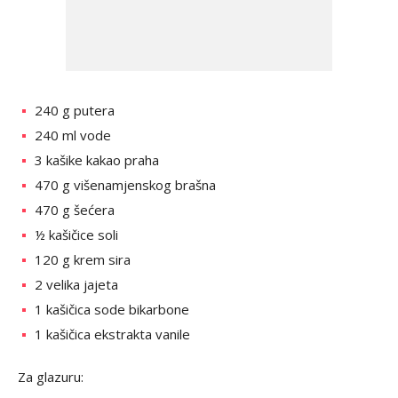
240 g putera
240 ml vode
3 kašike kakao praha
470 g višenamjenskog brašna
470 g šećera
½ kašičice soli
120 g krem sira
2 velika jajeta
1 kašičica sode bikarbone
1 kašičica ekstrakta vanile
Za glazuru: