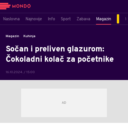
Naslovna
Najnovije
Info
Sport
Zabava
Magazin
M
Magazin
Kuhinja
Sočan i preliven glazurom:
Čokoladni kolač za početnike
16.10.2024. / 15:00