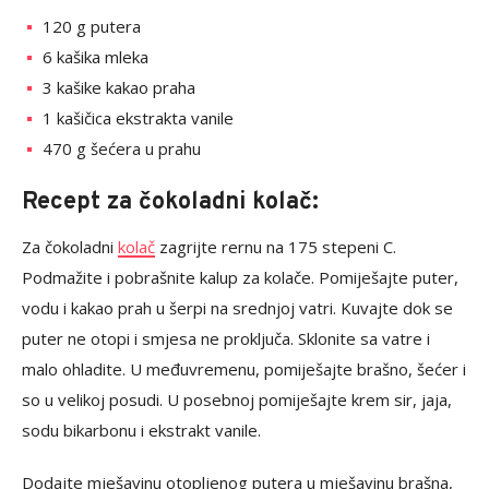
120 g putera
6 kašika mleka
3 kašike kakao praha
1 kašičica ekstrakta vanile
470 g šećera u prahu
Recept za čokoladni kolač:
Za čokoladni
kolač
zagrijte rernu na 175 stepeni C.
Podmažite i pobrašnite kalup za kolače. Pomiješajte puter,
vodu i kakao prah u šerpi na srednjoj vatri. Kuvajte dok se
puter ne otopi i smjesa ne proključa. Sklonite sa vatre i
malo ohladite. U međuvremenu, pomiješajte brašno, šećer i
so u velikoj posudi. U posebnoj pomiješajte krem sir, jaja,
sodu bikarbonu i ekstrakt vanile.
Dodajte mješavinu otopljenog putera u mješavinu brašna,