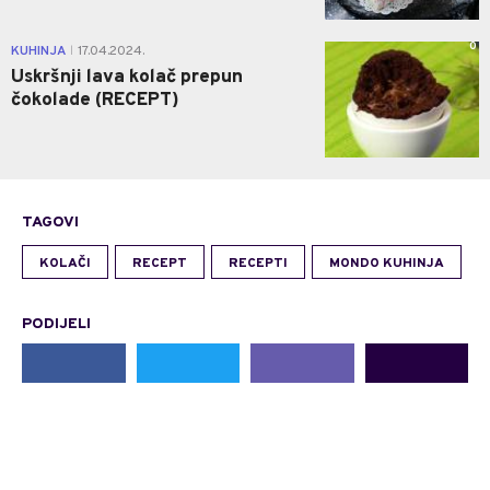
0
KUHINJA
17.04.2024.
|
Uskršnji lava kolač prepun
čokolade (RECEPT)
TAGOVI
KOLAČI
RECEPT
RECEPTI
MONDO KUHINJA
PODIJELI