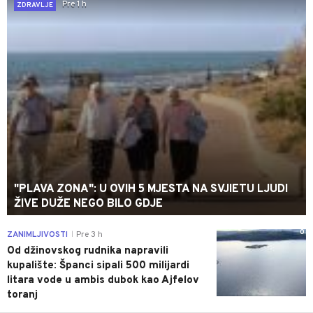
Pre 1 h
ZDRAVLJE
"PLAVA ZONA": U OVIH 5 MJESTA NA SVJIETU LJUDI
ŽIVE DUŽE NEGO BILO GDJE
0
ZANIMLJIVOSTI
Pre 3 h
|
Od džinovskog rudnika napravili
kupalište: Španci sipali 500 milijardi
litara vode u ambis dubok kao Ajfelov
toranj