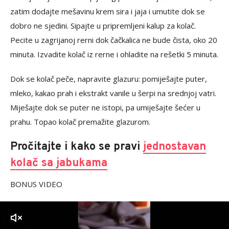
zatim dodajte mešavinu krem sira i jaja i umutite dok se
dobro ne sjedini. Sipajte u pripremljeni kalup za kolač.
Pecite u zagrijanoj rerni dok čačkalica ne bude čista, oko 20
minuta. Izvadite kolač iz rerne i ohladite na rešetki 5 minuta.
Dok se kolač peče, napravite glazuru: pomiješajte puter,
mleko, kakao prah i ekstrakt vanile u šerpi na srednjoj vatri.
Miješajte dok se puter ne istopi, pa umiješajte šećer u
prahu. Topao kolač premažite glazurom.
Pročitajte i kako se pravi
jednostavan
kolač sa jabukama
BONUS VIDEO
zvuk