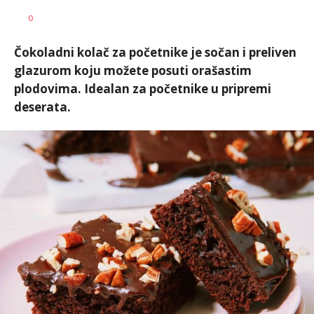
Dušan
AUTOR
0
Volaš
Čokoladni kolač za početnike je sočan i preliven
glazurom koju možete posuti orašastim
plodovima. Idealan za početnike u pripremi
deserata.