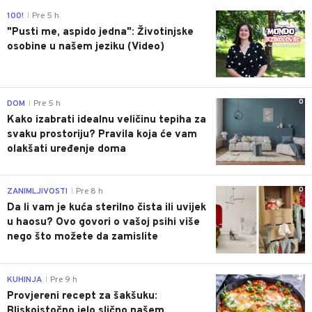
0
100!
Pre 5 h
|
"Pusti me, aspido jedna": Životinjske
osobine u našem jeziku (Video)
0
DOM
Pre 5 h
|
Kako izabrati idealnu veličinu tepiha za
svaku prostoriju? Pravila koja će vam
olakšati uređenje doma
0
ZANIMLJIVOSTI
Pre 8 h
|
Da li vam je kuća sterilno čista ili uvijek
u haosu? Ovo govori o vašoj psihi više
nego što možete da zamislite
0
KUHINJA
Pre 9 h
|
Provjereni recept za šakšuku:
Bliskoistočno jelo slično našem