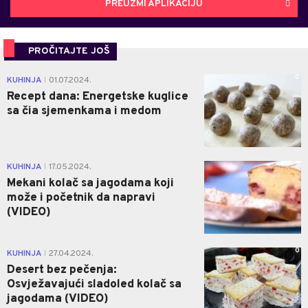
PREUZMI APLIKACIJU
PROČITAJTE JOŠ
0
KUHINJA
01.07.2024.
|
Recept dana: Energetske kuglice
sa čia sjemenkama i medom
0
KUHINJA
17.05.2024.
|
Mekani kolač sa jagodama koji
može i početnik da napravi
(VIDEO)
0
KUHINJA
27.04.2024.
|
Desert bez pečenja:
Osvježavajući sladoled kolač sa
jagodama (VIDEO)