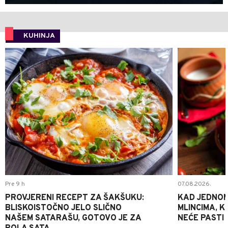
KUHINJA
0
Pre 9 h
07.08.2026.
PROVJERENI RECEPT ZA ŠAKŠUKU:
KAD JEDNOM
BLISKOISTOČNO JELO SLIČNO
MLINCIMA, K
NAŠEM SATARAŠU, GOTOVO JE ZA
NEĆE PASTI