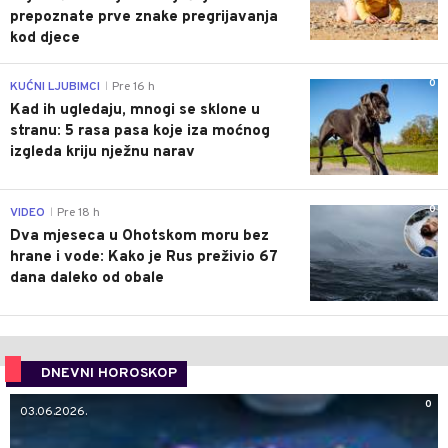
prepoznate prve znake pregrijavanja
kod djece
0
KUĆNI LJUBIMCI
Pre 16 h
|
Kad ih ugledaju, mnogi se sklone u
stranu: 5 rasa pasa koje iza moćnog
izgleda kriju nježnu narav
0
VIDEO
Pre 18 h
|
Dva mjeseca u Ohotskom moru bez
hrane i vode: Kako je Rus preživio 67
dana daleko od obale
DNEVNI HOROSKOP
0
03.06.2026.