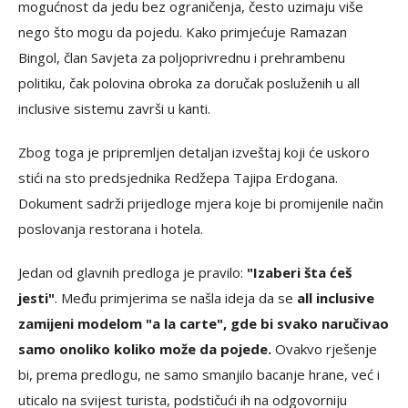
mogućnost da jedu bez ograničenja, često uzimaju više
nego što mogu da pojedu. Kako primjećuje Ramazan
Bingol, član Savjeta za poljoprivrednu i prehrambenu
politiku, čak polovina obroka za doručak posluženih u all
inclusive sistemu završi u kanti.
Zbog toga je pripremljen detaljan izveštaj koji će uskoro
stići na sto predsjednika Redžepa Tajipa Erdogana.
Dokument sadrži prijedloge mjera koje bi promijenile način
poslovanja restorana i hotela.
Jedan od glavnih predloga je pravilo:
"Izaberi šta ćeš
jesti"
. Među primjerima se našla ideja da se
all inclusive
zamijeni modelom "a la carte", gde bi svako naručivao
samo onoliko koliko može da pojede.
Ovakvo rješenje
bi, prema predlogu, ne samo smanjilo bacanje hrane, već i
uticalo na svijest turista, podstičući ih na odgovorniju