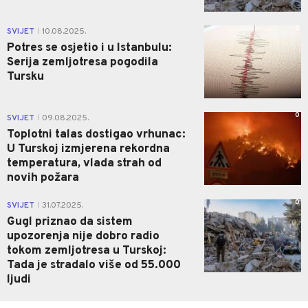
0
SVIJET
10.08.2025.
|
Potres se osjetio i u Istanbulu:
Serija zemljotresa pogodila
Tursku
0
SVIJET
09.08.2025.
|
Toplotni talas dostigao vrhunac:
U Turskoj izmjerena rekordna
temperatura, vlada strah od
novih požara
0
SVIJET
31.07.2025.
|
Gugl priznao da sistem
upozorenja nije dobro radio
tokom zemljotresa u Turskoj:
Tada je stradalo više od 55.000
ljudi