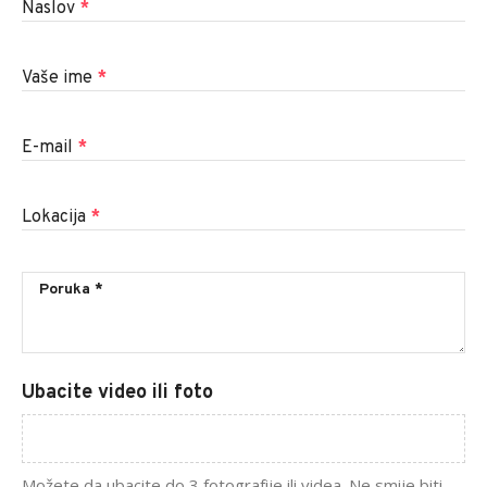
Naslov
*
Vaše ime
*
E-mail
*
Lokacija
*
Ubacite video ili foto
Možete da ubacite do 3 fotografije ili videa. Ne smije biti