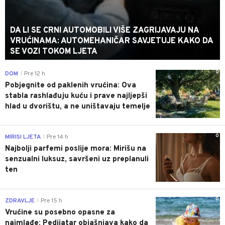
DA LI SE CRNI AUTOMOBILI VIŠE ZAGRIJAVAJU NA
VRUĆINAMA: AUTOMEHANIČAR SAVJETUJE KAKO DA
SE VOZI TOKOM LJETA
0
DOM
Pre 12 h
|
Pobjegnite od paklenih vrućina: Ova
stabla rashlađuju kuću i prave najljepši
hlad u dvorištu, a ne uništavaju temelje
0
MIRISI LJETA
Pre 14 h
|
Najbolji parfemi poslije mora: Mirišu na
senzualni luksuz, savršeni uz preplanuli
ten
0
ZDRAVLJE
Pre 15 h
|
Vrućine su posebno opasne za
najmlađe: Pedijatar objašnjava kako da