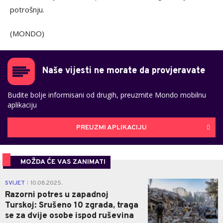
potrošnju.
(MONDO)
Naše vijesti ne morate da provjeravate
Budite bolje informisani od drugih, preuzmite Mondo mobilnu
aplikaciju
PREUZMI APLIKACIJU
MOŽDA ĆE VAS ZANIMATI
0
SVIJET
10.08.2025.
|
Razorni potres u zapadnoj
Turskoj: Srušeno 10 zgrada, traga
se za dvije osobe ispod ruševina