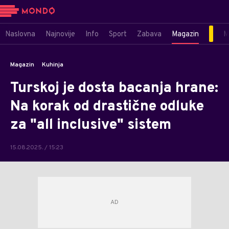
Naslovna
Najnovije
Info
Sport
Zabava
Magazin
M
Magazin
Kuhinja
Turskoj je dosta bacanja hrane:
Na korak od drastične odluke
za "all inclusive" sistem
15.08.2025. / 15:23