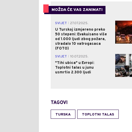
MOŽDA ĆE VAS ZANIMATI
SVIJET
27.07.2025.
|
U Turskoj izmjereno preko
50 stepeni: Evakuisano više
od 1.000 ljudi zbog požara,
stradalo 10 vatrogasaca
(FOTO)
SVIJET
10.07.2025.
|
"Tihi ubica" u Evropi:
Toplotni talas u junu
usmrtio 2.300 ljudi
TAGOVI
TURSKA
TOPLOTNI TALAS