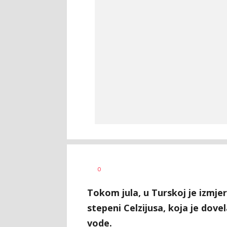
Mihajlo
AUTOR
0
Sfera
Tokom jula, u Turskoj je izmj
stepeni Celzijusa, koja je dove
vode.