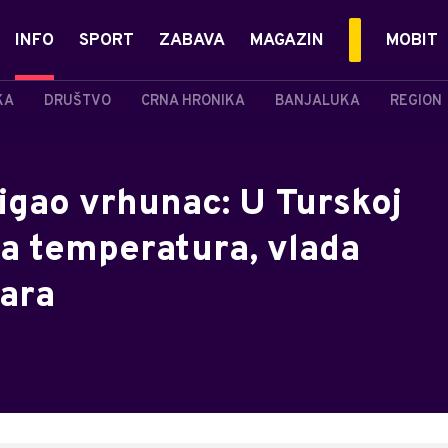
INFO
SPORT
ZABAVA
MAGAZIN
MOBIT
KA
DRUŠTVO
CRNA HRONIKA
BANJALUKA
REGION
tigao vrhunac: U Turskoj
a temperatura, vlada
žara