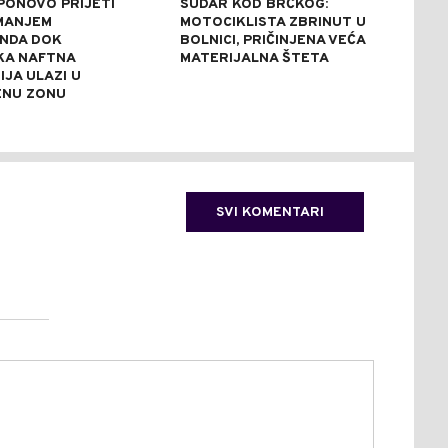
PONOVO PRIJETI
SUDAR KOD BRČKOG:
POS
MANJEM
MOTOCIKLISTA ZBRINUT U
ALJ
NDA DOK
BOLNICI, PRIČINJENA VEĆA
USR
KA NAFTNA
MATERIJALNA ŠTETA
JA ULAZI U
ENU ZONU
SVI KOMENTARI