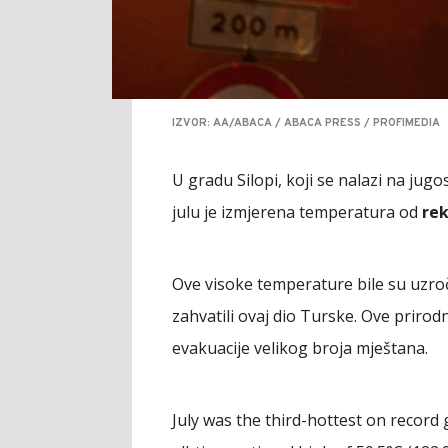
IZVOR: AA/ABACA / ABACA PRESS / PROFIMEDIA
U gradu Silopi, koji se nalazi na jug
julu je izmjerena temperatura od
rek
Ove visoke temperature bile su uzročn
zahvatili ovaj dio Turske. Ove prirod
evakuacije velikog broja mještana.
July was the third-hottest on record g