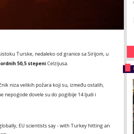
osistoku Turske, nedaleko od granice sa Sirijom, u
ordnih 50,5 stepeni
Celzijusa.
ik niza velikih požara koji su, između ostalih,
ne nepogode dovele su do pogibije 14 ljudi i
lobally, EU scientists say - with Turkey hitting an