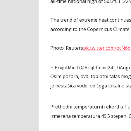
all-time national high of 50.5°C (122.9
The trend of extreme heat continues
according to the Copernicus Climate 
Photo: Reuters
pic.twitter.com/ocN6
Augu
— BrightMind (@Brightmind24_7)
Osim požara, ovaj toplotni talas mo
je nestašica vode, od čega lokalno st
Prethodni temperaturni rekord u Tur
izmerena temperatura 49.5 stepeni Ce