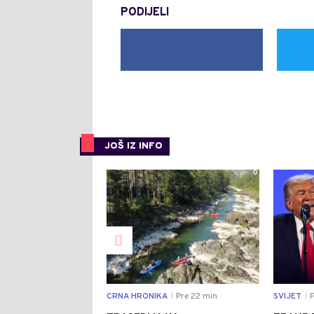
PODIJELI
JOŠ IZ INFO
0
CRNA HRONIKA
Pre 22 min
SVIJET
P
|
|