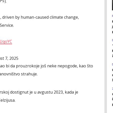
°F).
, driven by human-caused climate change,
Service.
dUqoYC
st 7, 2025
gao bi da prouzrokoje još neke nepogode, kao što
anovništvo strahuje.
skoj dostignut je u avgustu 2023, kada je
lzijusa.