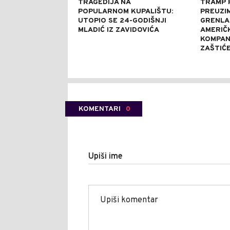
TRAGEDIJA NA
TRAMP 
POPULARNOM KUPALIŠTU:
PREUZI
UTOPIO SE 24-GODIŠNJI
GRENLA
MLADIĆ IZ ZAVIDOVIĆA
AMERIČ
KOMPANI
ZAŠTIĆ
KOMENTARI
0
Upiši ime