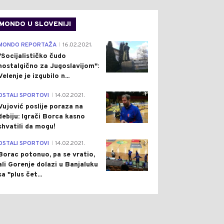
MONDO U SLOVENIJI
4
MONDO REPORTAŽA
16.02.2021.
|
"Socijalističko čudo
nostalgično za Jugoslavijom":
Velenje je izgubilo n...
1
OSTALI SPORTOVI
14.02.2021.
|
Vujović poslije poraza na
debiju: Igrači Borca kasno
shvatili da mogu!
3
OSTALI SPORTOVI
14.02.2021.
|
Borac potonuo, pa se vratio,
ali Gorenje dolazi u Banjaluku
sa "plus čet...