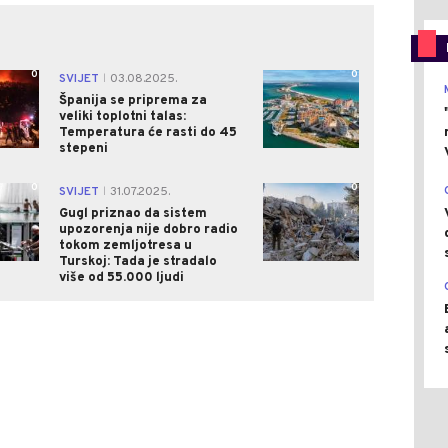
0
0
SVIJET
03.08.2025.
|
Španija se priprema za
veliki toplotni talas:
Temperatura će rasti do 45
stepeni
0
0
SVIJET
31.07.2025.
|
Gugl priznao da sistem
upozorenja nije dobro radio
tokom zemljotresa u
Turskoj: Tada je stradalo
više od 55.000 ljudi