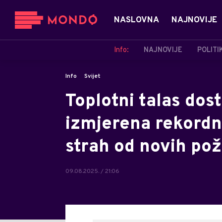
NASLOVNA
NAJNOVIJE
Info:
NAJNOVIJE
POLITI
Info
Svijet
Toplotni talas dos
izmjerena rekordn
strah od novih po
09.08.2025. / 21:06