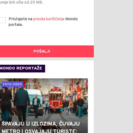
smije biti više od 25 MB.
Pristajete na
pravila korišćenja
Mondo
portala.
POŠALJI
MONDO REPORTAŽE
0
Pre 4 h
FOTO, VIDEO
SPAVAJU U IZLOZIMA, ČUVAJU
METRO I OSVAJAJU TURISTE: