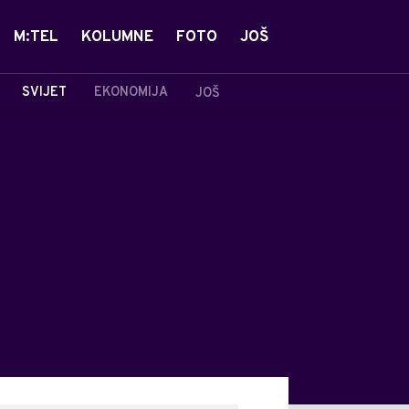
M:TEL
KOLUMNE
FOTO
JOŠ
SVIJET
EKONOMIJA
JOŠ