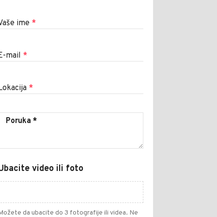
Vaše ime
*
E-mail
*
Lokacija
*
Ubacite video ili foto
Možete da ubacite do 3 fotografije ili videa. Ne