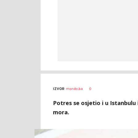
0
IZVOR
mondo.ba
Potres se osjetio i u Istanbul
mora.