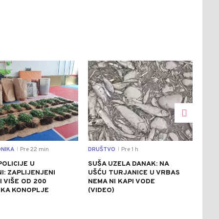
0
0
NIKA
Pre 22 min
DRUŠTVO
Pre 1 h
DRU
|
|
POLICIJE U
SUŠA UZELA DANAK: NA
NES
NI: ZAPLIJENJENI
UŠĆU TURJANICE U VRBAS
GRA
I VIŠE OD 200
NEMA NI KAPI VODE
ZAB
IKA KONOPLJE
(VIDEO)
GRA
KIL