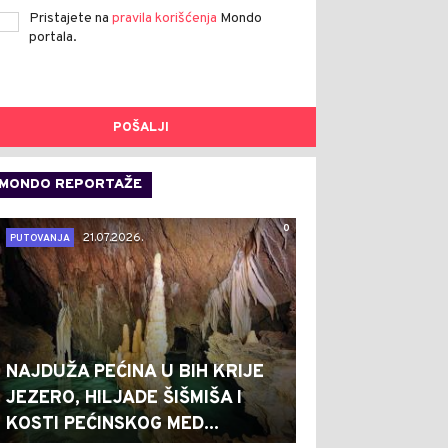
Pristajete na
pravila korišćenja
Mondo
portala.
POŠALJI
MONDO REPORTAŽE
0
21.07.2026.
PUTOVANJA
NAJDUŽA PEĆINA U BIH KRIJE
JEZERO, HILJADE ŠIŠMIŠA I
KOSTI PEĆINSKOG MED...