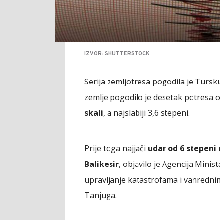
IZVOR: SHUTTERSTOCK
Serija zemljotresa pogodila je Tursk
zemlje pogodilo je desetak potresa od
skali
, a najslabiji 3,6 stepeni.
Prije toga najjači
udar od 6 stepeni
r
Balikesir
, objavilo je Agencija Mini
upravljanje katastrofama i vanrednim
Tanjuga.