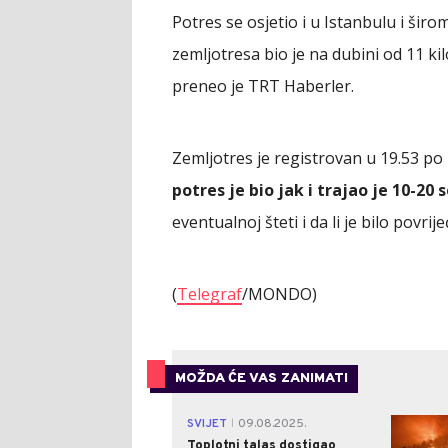
Potres se osjetio i u Istanbulu i ši
zemljotresa bio je na dubini od 11 ki
preneo je TRT Haberler.
Zemljotres je registrovan u 19.53 p
potres je bio jak i trajao je 10-20 
eventualnoj šteti i da li je bilo povrij
(
Telegraf
/MONDO)
MOŽDA ĆE VAS ZANIMATI
SVIJET
09.08.2025.
|
Toplotni talas dostigao