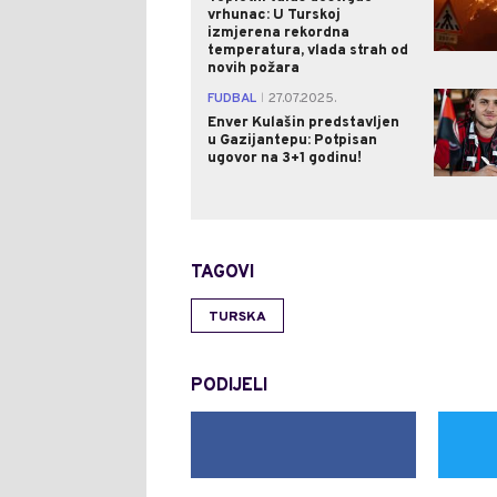
vrhunac: U Turskoj
izmjerena rekordna
temperatura, vlada strah od
novih požara
FUDBAL
27.07.2025.
|
Enver Kulašin predstavljen
u Gazijantepu: Potpisan
ugovor na 3+1 godinu!
TAGOVI
TURSKA
PODIJELI