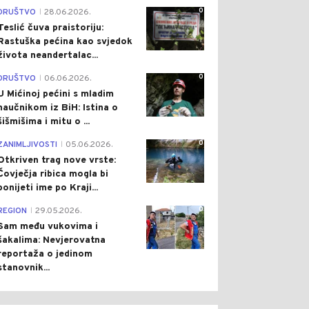
0
DRUŠTVO
28.06.2026.
|
Teslić čuva praistoriju:
Rastuška pećina kao svjedok
života neandertalac...
0
DRUŠTVO
06.06.2026.
|
U Mićinoj pećini s mladim
naučnikom iz BiH: Istina o
šišmišima i mitu o ...
0
ZANIMLJIVOSTI
05.06.2026.
|
Otkriven trag nove vrste:
Čovječja ribica mogla bi
ponijeti ime po Kraji...
0
REGION
29.05.2026.
|
Sam među vukovima i
šakalima: Nevjerovatna
reportaža o jedinom
stanovnik...