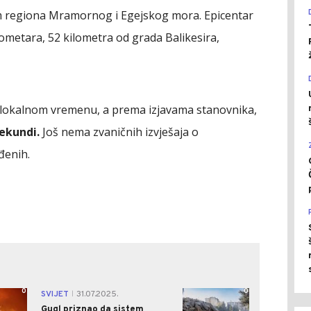
rom regiona Mramornog i Egejskog mora. Epicentar
lometara, 52 kilometra od grada Balikesira,
o lokalnom vremenu, a prema izjavama stanovnika,
sekundi.
Još nema zvaničnih izvješaja o
eđenih.
0
0
SVIJET
31.07.2025.
|
Gugl priznao da sistem