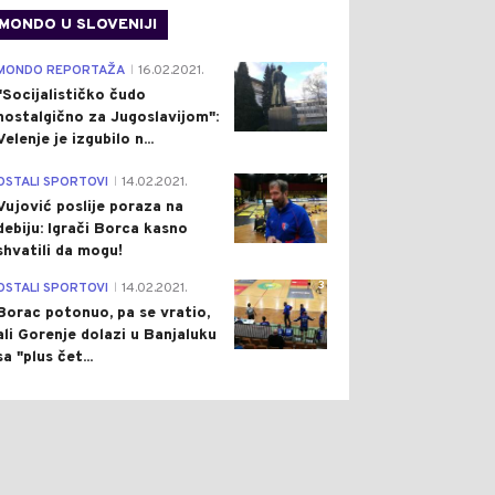
MONDO U SLOVENIJI
4
MONDO REPORTAŽA
16.02.2021.
|
"Socijalističko čudo
nostalgično za Jugoslavijom":
Velenje je izgubilo n...
1
OSTALI SPORTOVI
14.02.2021.
|
Vujović poslije poraza na
debiju: Igrači Borca kasno
shvatili da mogu!
3
OSTALI SPORTOVI
14.02.2021.
|
Borac potonuo, pa se vratio,
ali Gorenje dolazi u Banjaluku
sa "plus čet...