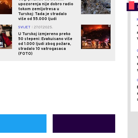
upozorenja nije dobro radio
tokom zemljotresa u
Turskoj: Tada je stradalo
više od 55.000 ljudi
0
0
SVIJET
27.07.2025.
|
U Turskoj izmjereno preko
50 stepeni: Evakuisano više
od 1.000 ljudi zbog požara,
stradalo 10 vatrogasaca
(FOTO)