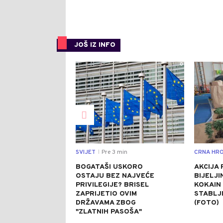
JOŠ IZ INFO
0
SVIJET
Pre 3 min
CRNA HRO
|
BOGATAŠI USKORO
AKCIJA 
OSTAJU BEZ NAJVEĆE
BIJELJI
PRIVILEGIJE? BRISEL
KOKAIN 
ZAPRIJETIO OVIM
STABLJ
DRŽAVAMA ZBOG
(FOTO)
"ZLATNIH PASOŠA"