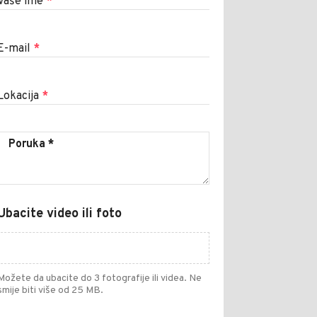
Vaše ime
*
E-mail
*
Lokacija
*
Ubacite video ili foto
Možete da ubacite do 3 fotografije ili videa. Ne
smije biti više od 25 MB.