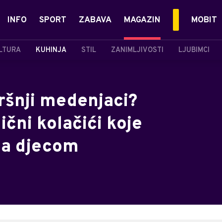
INFO
SPORT
ZABAVA
MAGAZIN
MOBIT
LTURA
KUHINJA
STIL
ZANIMLJIVOSTI
LJUBIMCI
ršnji medenjaci?
čni kolačići koje
sa djecom