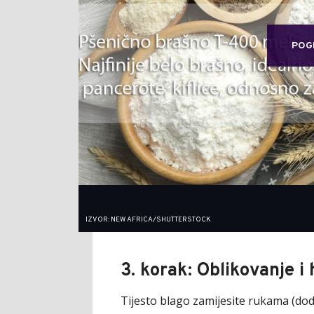
POG
IZVOR: NEW AFRICA/SHUTTERSTOCK
3. korak: Oblikovanje i
Tijesto blago zamijesite rukama (dod