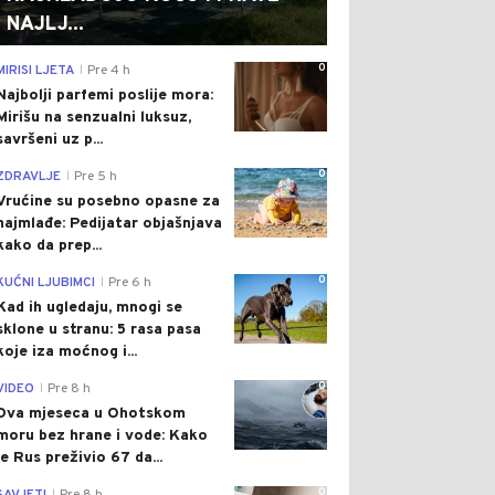
NAJLJ...
0
MIRISI LJETA
Pre 4 h
|
Najbolji parfemi poslije mora:
Mirišu na senzualni luksuz,
savršeni uz p...
0
ZDRAVLJE
Pre 5 h
|
Vrućine su posebno opasne za
najmlađe: Pedijatar objašnjava
kako da prep...
0
KUĆNI LJUBIMCI
Pre 6 h
|
Kad ih ugledaju, mnogi se
sklone u stranu: 5 rasa pasa
koje iza moćnog i...
0
VIDEO
Pre 8 h
|
Dva mjeseca u Ohotskom
moru bez hrane i vode: Kako
je Rus preživio 67 da...
0
|