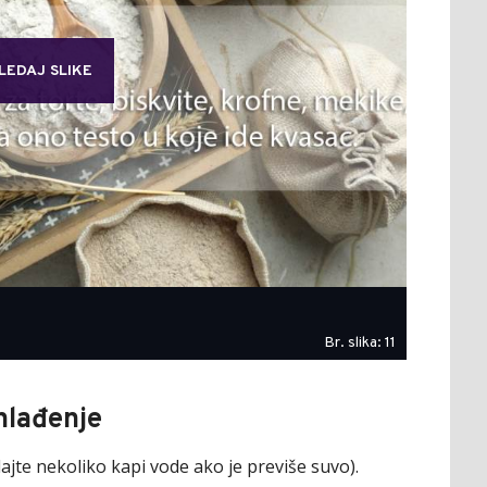
LEDAJ SLIKE
Br. slika: 11
 hlađenje
ajte nekoliko kapi vode ako je previše suvo).