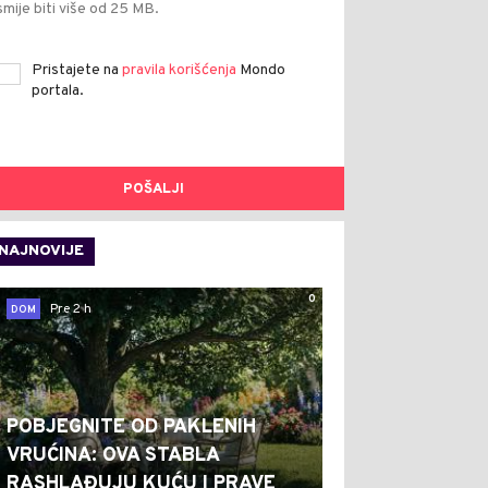
smije biti više od 25 MB.
Pristajete na
pravila korišćenja
Mondo
portala.
POŠALJI
NAJNOVIJE
0
Pre 2 h
DOM
POBJEGNITE OD PAKLENIH
VRUĆINA: OVA STABLA
RASHLAĐUJU KUĆU I PRAVE