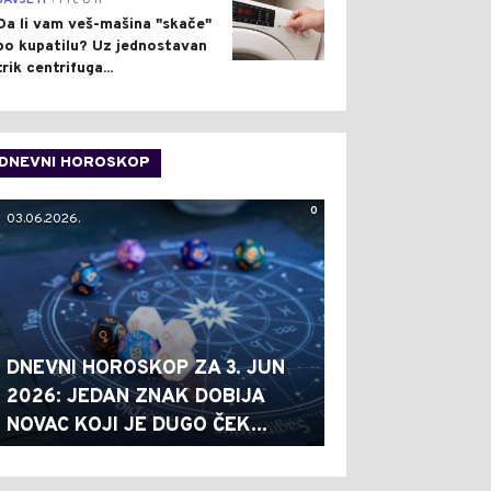
SAVJETI
Pre 8 h
Da li vam veš-mašina "skače"
po kupatilu? Uz jednostavan
trik centrifuga...
DNEVNI HOROSKOP
0
03.06.2026.
DNEVNI HOROSKOP ZA 3. JUN
2026: JEDAN ZNAK DOBIJA
NOVAC KOJI JE DUGO ČEK...