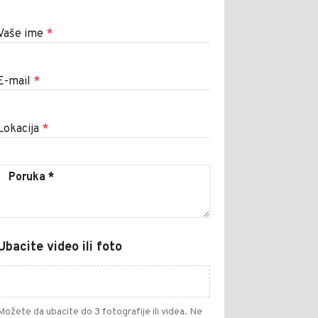
Vaše ime
*
E-mail
*
Lokacija
*
Ubacite video ili foto
Možete da ubacite do 3 fotografije ili videa. Ne