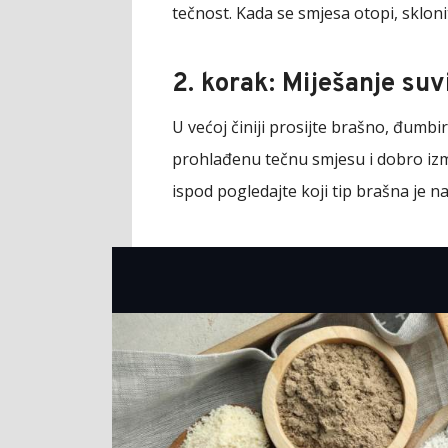
tečnost. Kada se smjesa otopi, sklonit
2. korak: Miješanje suv
U većoj činiji prosijte brašno, đumbi
prohlađenu tečnu smjesu i dobro izmje
ispod pogledajte koji tip brašna je na