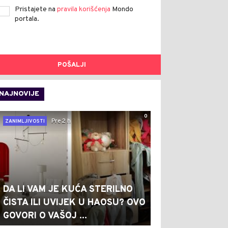
Pristajete na
pravila korišćenja
Mondo
portala.
POŠALJI
NAJNOVIJE
0
Pre 2 h
ZANIMLJIVOSTI
DA LI VAM JE KUĆA STERILNO
ČISTA ILI UVIJEK U HAOSU? OVO
GOVORI O VAŠOJ ...