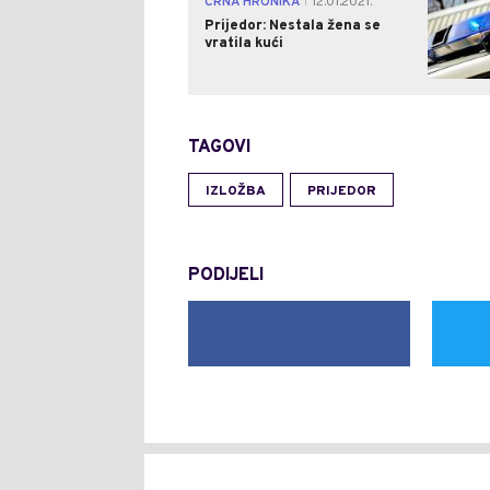
CRNA HRONIKA
12.01.2021.
|
Prijedor: Nestala žena se
vratila kući
TAGOVI
IZLOŽBA
PRIJEDOR
PODIJELI