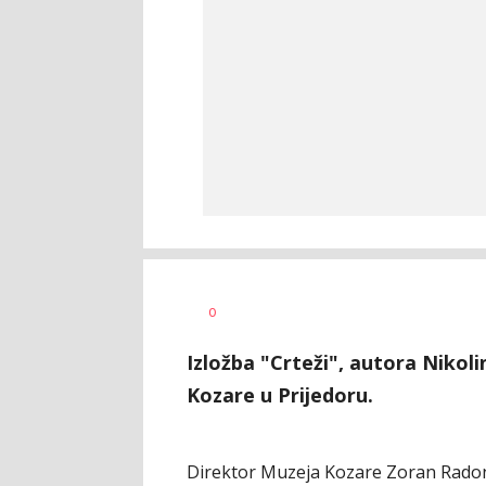
Siniša
AUTOR
0
Stanić
Izložba "Crteži", autora Nikol
Kozare u Prijedoru.
Direktor Muzeja Kozare Zoran Radonji