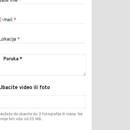
Vaše ime
*
E-mail
*
Lokacija
*
Ubacite video ili foto
Možete da ubacite do 3 fotografije ili videa. Ne
smije biti više od 25 MB.