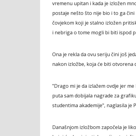
vremenu upitan i kada je izložen mnog
postaje nešto što nije bio i to ga čini
čovjekom koji je stalno izložen prit
i nebriga o tome mogli bi biti ispod 
Ona je rekla da ovu seriju čini još je
nakon izložbe, koja će biti otvorena 
"Drago mi je da izlažem ovdje jer me
puta sam dobijala nagrade za grafik
studentima akademije", naglasila je 
Današnjom izložbom započela je liko