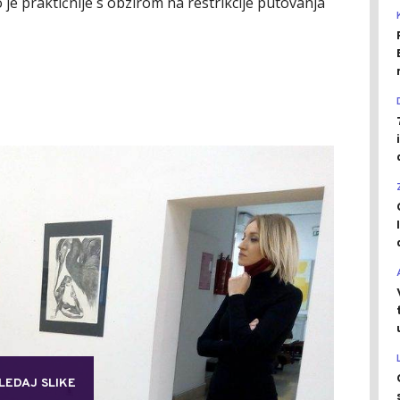
o je praktičnije s obzirom na restrikcije putovanja
LEDAJ SLIKE