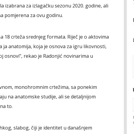
a izabrana za izlagačku sezonu 2020. godine, ali
ona pomjerena za ovu godinu.
a 18 crteža srednjeg formata. Riječ je o aktovima
iva ja anatomija, koja je osnova za igru likovnosti,
oj osnovi", rekao je Radonjić novinarima u
uglavnom, monohromnim crtežima, sa ponekim
aju na anatomske studije, ali se detaljnijom
na to.
hkog, slabog, čiji je identitet u današnjem