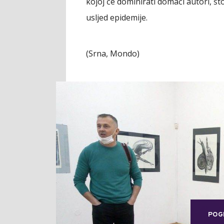
kojoj će dominirati domaći autori, št
usljed epidemije.
(Srna, Mondo)
POG