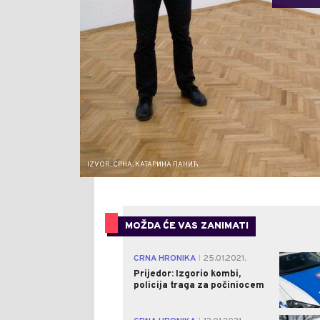
IZVOR: СРНА, КАТАРИНА ПАНИЋ
MOŽDA ĆE VAS ZANIMATI
CRNA HRONIKA
25.01.2021.
|
Prijedor: Izgorio kombi,
policija traga za počiniocem