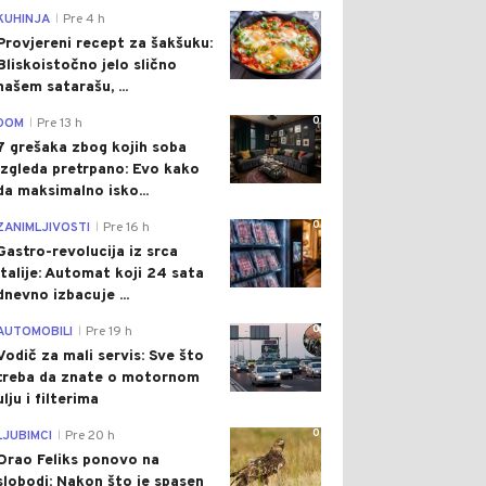
0
KUHINJA
Pre 4 h
|
Provjereni recept za šakšuku:
Bliskoistočno jelo slično
našem satarašu, ...
0
DOM
Pre 13 h
|
7 grešaka zbog kojih soba
izgleda pretrpano: Evo kako
da maksimalno isko...
0
ZANIMLJIVOSTI
Pre 16 h
|
Gastro-revolucija iz srca
Italije: Automat koji 24 sata
dnevno izbacuje ...
0
AUTOMOBILI
Pre 19 h
|
Vodič za mali servis: Sve što
treba da znate o motornom
ulju i filterima
0
LJUBIMCI
Pre 20 h
|
Orao Feliks ponovo na
slobodi: Nakon što je spasen