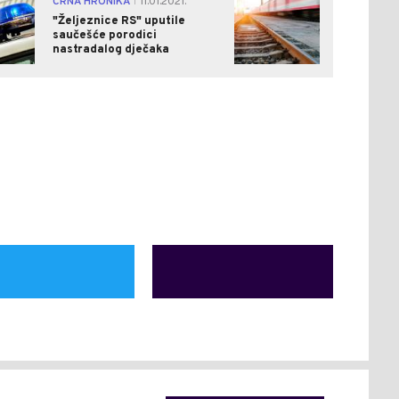
CRNA HRONIKA
11.01.2021.
|
"Željeznice RS" uputile
saučešće porodici
nastradalog dječaka