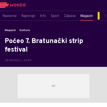
Naslovna
Najnovije
Info
Sport
Zabava
Magazin
M
Magazin
Kultura
Poćeo 7. Bratunački strip
festival
08.08.2025. / 22:03