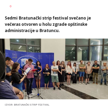
Bojan
AUTOR
0
Jakovljević
Sedmi Bratunački strip festival svečano je
večeras otvoren u holu zgrade opštinske
administracije u Bratuncu.
IZVOR: BRATUNAČKI STRIP FESTIVAL