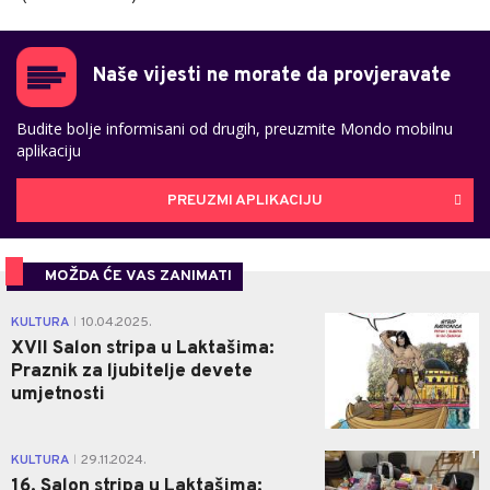
Naše vijesti ne morate da provjeravate
Budite bolje informisani od drugih, preuzmite Mondo mobilnu
aplikaciju
PREUZMI APLIKACIJU
MOŽDA ĆE VAS ZANIMATI
0
KULTURA
10.04.2025.
|
XVII Salon stripa u Laktašima:
Praznik za ljubitelje devete
umjetnosti
1
KULTURA
29.11.2024.
|
16. Salon stripa u Laktašima: