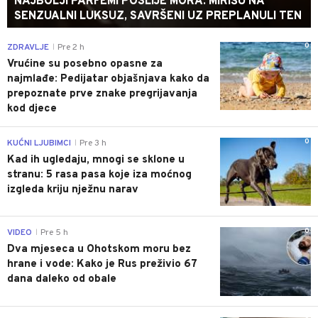
NAJBOLJI PARFEMI POSLIJE MORA: MIRIŠU NA
SENZUALNI LUKSUZ, SAVRŠENI UZ PREPLANULI TEN
0
ZDRAVLJE
Pre 2 h
|
Vrućine su posebno opasne za
najmlađe: Pedijatar objašnjava kako da
prepoznate prve znake pregrijavanja
kod djece
0
KUĆNI LJUBIMCI
Pre 3 h
|
Kad ih ugledaju, mnogi se sklone u
stranu: 5 rasa pasa koje iza moćnog
izgleda kriju nježnu narav
0
VIDEO
Pre 5 h
|
Dva mjeseca u Ohotskom moru bez
hrane i vode: Kako je Rus preživio 67
dana daleko od obale