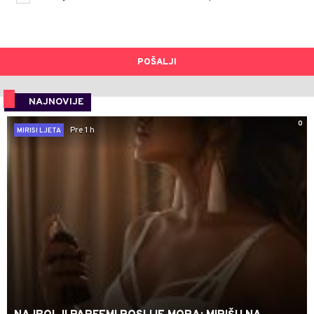
POŠALJI
NAJNOVIJE
0
Pre 1 h
MIRISI LJETA