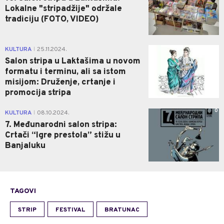
Lokalne "stripadžije" održale
tradiciju (FOTO, VIDEO)
0
KULTURA
25.11.2024.
|
Salon stripa u Laktašima u novom
formatu i terminu, ali sa istom
misijom: Druženje, crtanje i
promocija stripa
0
KULTURA
08.10.2024.
|
7. Međunarodni salon stripa:
Crtači “Igre prestola” stižu u
Banjaluku
TAGOVI
STRIP
FESTIVAL
BRATUNAC