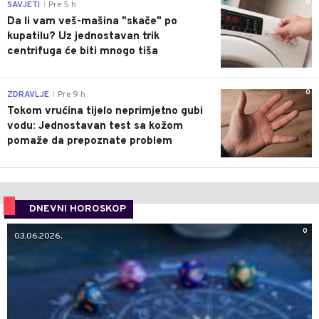
0
SAVJETI
Pre 5 h
|
Da li vam veš-mašina "skače" po
kupatilu? Uz jednostavan trik
centrifuga će biti mnogo tiša
0
ZDRAVLJE
Pre 9 h
|
Tokom vrućina tijelo neprimjetno gubi
vodu: Jednostavan test sa kožom
pomaže da prepoznate problem
DNEVNI HOROSKOP
0
03.06.2026.