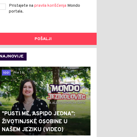
Pristajete na
pravila korišćenja
Mondo
portala.
POŠALJI
NAJNOVIJE
0
Pre 1 h
100!
"PUSTI ME, ASPIDO JEDNA":
ŽIVOTINJSKE OSOBINE U
NAŠEM JEZIKU (VIDEO)