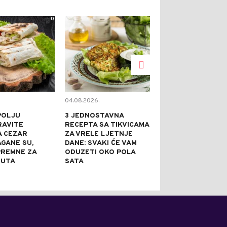
0
0
04.08.2026.
03.08.2026.
POLJU
3 JEDNOSTAVNA
SOČNI SVINJS
RAVITE
RECEPTA SA TIKVICAMA
KOTLETI SA P
A CEZAR
ZA VRELE LJETNJE
MESO SE TOPI
AGANE SU,
DANE: SVAKI ĆE VAM
USTIMA, A U S
PREMNE ZA
ODUZETI OKO POLA
POSEBNIM GU
NUTA
SATA
MOŽETE UMAK
HLJEB