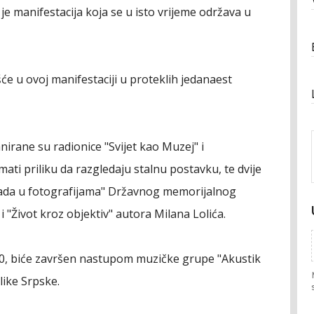
e manifestacija koja se u isto vrijeme održava u
e u ovoj manifestaciji u proteklih jedanaest
rane su radionice "Svijet kao Muzej" i
mati priliku da razgledaju stalnu postavku, te dvije
rada u fotografijama" Državnog memorijalnog
 "Život kroz objektiv" autora Milana Lolića.
.30, biće završen nastupom muzičke grupe "Akustik
like Srpske.