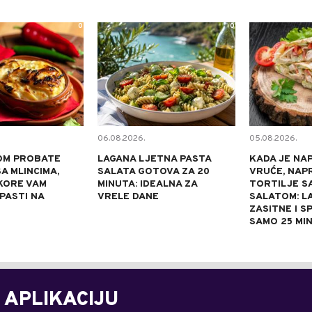
0
0
06.08.2026.
05.08.2026.
OM PROBATE
LAGANA LJETNA PASTA
KADA JE NA
A MLINCIMA,
SALATA GOTOVA ZA 20
VRUĆE, NAP
KORE VAM
MINUTA: IDEALNA ZA
TORTILJE S
 PASTI NA
VRELE DANE
SALATOM: L
ZASITNE I S
SAMO 25 MI
 APLIKACIJU