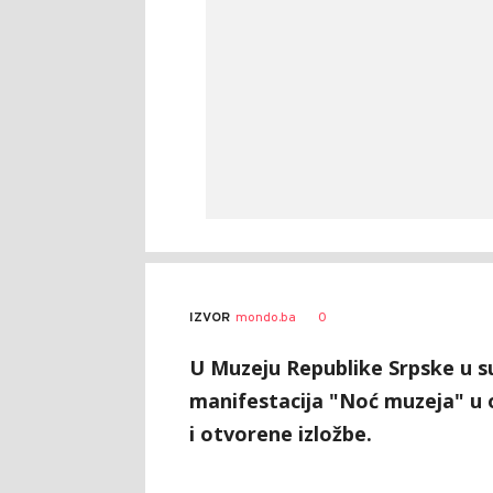
0
IZVOR
mondo.ba
U Muzeju Republike Srpske u su
manifestacija "Noć muzeja" u o
i otvorene izložbe.