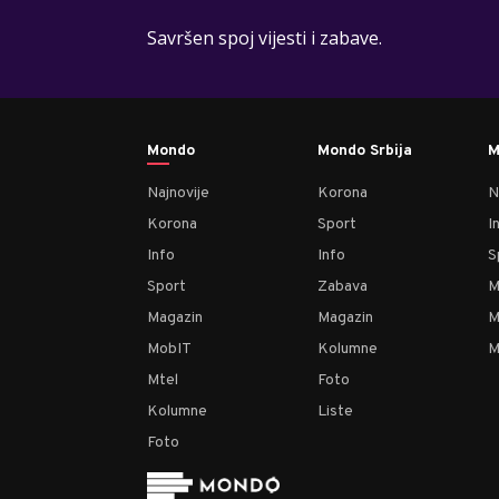
Savršen spoj vijesti i zabave.
Mondo
Mondo Srbija
M
Najnovije
Korona
N
Korona
Sport
I
Info
Info
S
Sport
Zabava
M
Magazin
Magazin
M
MobIT
Kolumne
M
Mtel
Foto
Kolumne
Liste
Foto