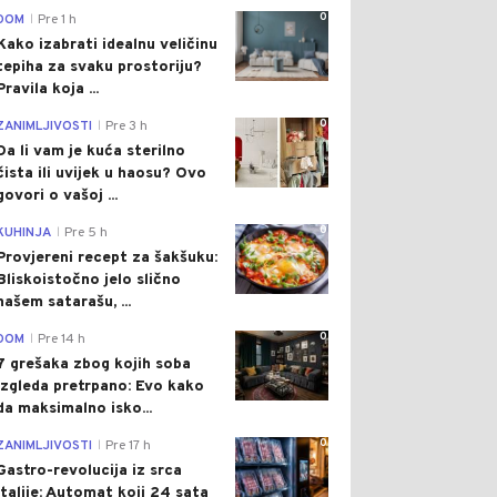
0
DOM
Pre 1 h
|
Kako izabrati idealnu veličinu
tepiha za svaku prostoriju?
Pravila koja ...
0
ZANIMLJIVOSTI
Pre 3 h
|
Da li vam je kuća sterilno
čista ili uvijek u haosu? Ovo
govori o vašoj ...
0
KUHINJA
Pre 5 h
|
Provjereni recept za šakšuku:
Bliskoistočno jelo slično
našem satarašu, ...
0
DOM
Pre 14 h
|
7 grešaka zbog kojih soba
izgleda pretrpano: Evo kako
da maksimalno isko...
0
ZANIMLJIVOSTI
Pre 17 h
|
Gastro-revolucija iz srca
Italije: Automat koji 24 sata