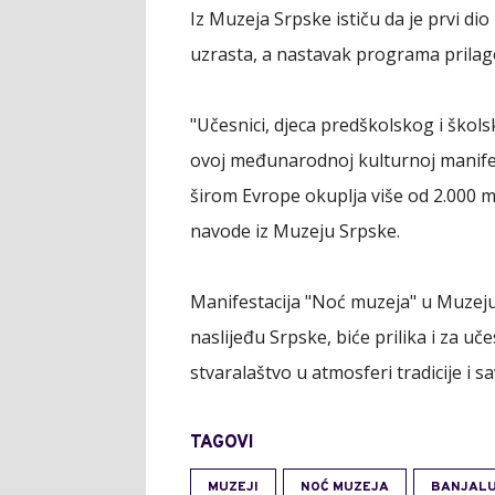
Iz Muzeja Srpske ističu da je prvi di
uzrasta, a nastavak programa prilag
"Učesnici, djeca predškolskog i školsk
ovoj međunarodnoj kulturnoj manifest
širom Evrope okuplja više od 2.000 muz
navode iz Muzeju Srpske.
Manifestacija "Noć muzeja" u Muzeju 
naslijeđu Srpske, biće prilika i za u
stvaralaštvo u atmosferi tradicije i
TAGOVI
MUZEJI
NOĆ MUZEJA
BANJAL