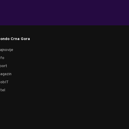
ondo Crna Gora
ajnovije
nfo
port
agazin
obIT
tel