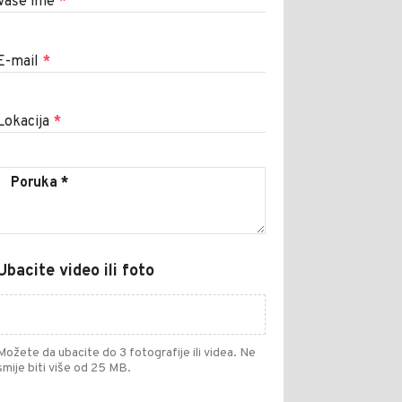
Vaše ime
*
E-mail
*
Lokacija
*
Ubacite video ili foto
Možete da ubacite do 3 fotografije ili videa. Ne
smije biti više od 25 MB.