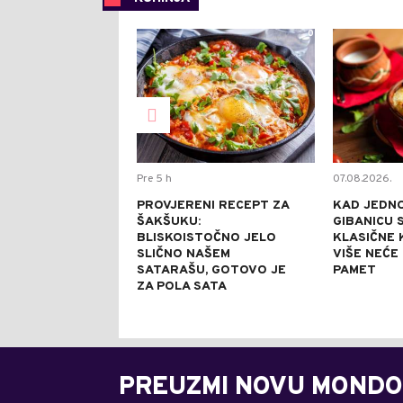
0
Pre 5 h
07.08.2026.
PROVJERENI RECEPT ZA
KAD JEDN
ŠAKŠUKU:
GIBANICU S
BLISKOISTOČNO JELO
KLASIČNE 
SLIČNO NAŠEM
VIŠE NEĆE
SATARAŠU, GOTOVO JE
PAMET
ZA POLA SATA
PREUZMI NOVU MONDO