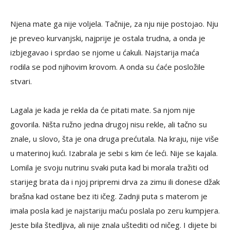
Njena mate ga nije voljela. Tačnije, za nju nije postojao. Nju
je preveo kurvanjski, najprije je ostala trudna, a onda je
izbjegavao i sprdao se njome u ćakuli. Najstarija maća
rodila se pod njihovim krovom. A onda su ćaće posložile
stvari.
Lagala je kada je rekla da će pitati mate. Sa njom nije
govorila. Ništa ružno jedna drugoj nisu rekle, ali tačno su
znale, u slovo, šta je ona druga prećutala. Na kraju, nije više
u materinoj kući. Izabrala je sebi s kim će leći. Nije se kajala.
Lomila je svoju nutrinu svaki puta kad bi morala tražiti od
starijeg brata da i njoj pripremi drva za zimu ili donese džak
brašna kad ostane bez iti ičeg. Zadnji puta s materom je
imala posla kad je najstariju maću poslala po zeru kumpjera.
Jeste bila štedljiva, ali nije znala uštediti od ničeg. I dijete bi