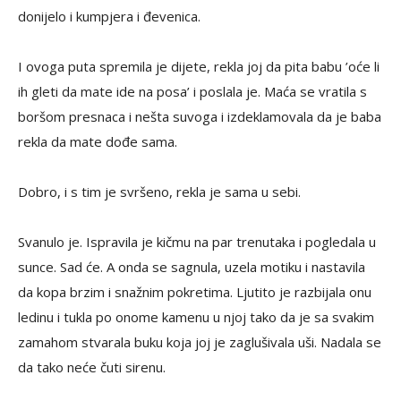
donijelo i kumpjera i đevenica.
I ovoga puta spremila je dijete, rekla joj da pita babu ’oće li
ih gleti da mate ide na posa’ i poslala je. Maća se vratila s
boršom presnaca i nešta suvoga i izdeklamovala da je baba
rekla da mate dođe sama.
Dobro, i s tim je svršeno, rekla je sama u sebi.
Svanulo je. Ispravila je kičmu na par trenutaka i pogledala u
sunce. Sad će. A onda se sagnula, uzela motiku i nastavila
da kopa brzim i snažnim pokretima. Ljutito je razbijala onu
ledinu i tukla po onome kamenu u njoj tako da je sa svakim
zamahom stvarala buku koja joj je zaglušivala uši. Nadala se
da tako neće čuti sirenu.