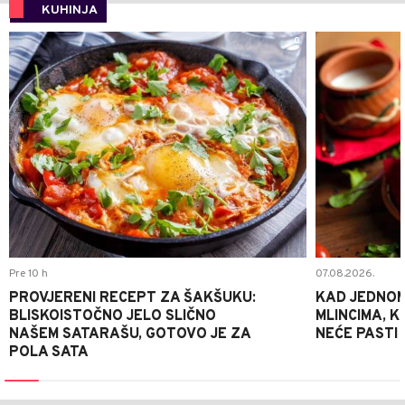
KUHINJA
0
Pre 10 h
07.08.2026.
PROVJERENI RECEPT ZA ŠAKŠUKU:
KAD JEDNOM
BLISKOISTOČNO JELO SLIČNO
MLINCIMA, K
NAŠEM SATARAŠU, GOTOVO JE ZA
NEĆE PASTI
POLA SATA