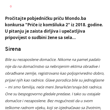
0
Pročitajte pobjedničku priču Mondo.ba
konkursa "Priče iz komšiluka 2" iz 2018. godine.
U pitanju je zaista dirljiva i upečatljiva
pripovijest o sudbini žene sa sela...
Sirena
Bile su nezaposlene domaćice. Nikome na pamet padalo
nije da na domaćinstvo sa nebrojenim ektima obradive i
obrađivane zemlje, registrovano kao poljoprivredno dobro,
prijavi njih kao radnice. Glave porodica bile su jednoglasne
– mi smo familija, neće meni žena/kćer/snaja biti radnica.
One su bespogovorno gledale predase. I tako su ostajale
domaćice i nezaposlene. Bez mogućnosti da u svom
teškome radnom vijeku, koji se izjednačavao sa životnim,