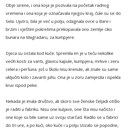
Obje sirene, i ona koja je pozivala na početak radnog
vremena i ona koja je označavala njegov kraj, čule su se do
Sela. Ujutro, bila je već u polju, odagnala ovce u Bare i
brzim i vještim pokretima prekopavala ono zemlje ciko
bunara na Magradaru, za kumpjere.
Djeca su ostala kod kuće. Spremila im je u teću nekolike
većih kosti za variti, glavicu kapule, kumpjera, mrkve i zeru
celera i peršuna. Još u školu nisu krenule, ali znale su same
uključiti kolo i zavariti juhu. Ona je u zoru zamijesila i ispekla
kruv ispod peke.
Nekada je imala društvo, ali skoro sve ženske čeljadi otišlo
je raditi u fabriku. Nisu one kuljave, one šta nisu načisto i
one koje su bile same uz svoju starčad. Radilo se u fabrici
do tri ure, a po kući, oko kuće i u polju stizalo se popodne,