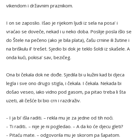
vikendom i državnim praznikom.
I on se zaposlio. Išao je rijekom ljudi iz sela na posa’ i
vraćao se doveče, nekad i u neko doba. Poslije posla išlo se
do Štele na pečeno (ako je bila plata), čašu crnine ili žutine i
na briškulu il’ trešet. Sjedio bi dok je teklo šoldi iz skašele. A
onda kući, pokisa’ sav, bezičeg.
Ona bi čekala dok ne dođe. Sjedila bi u kužini kad bi djeca
legla i sve ono drugo stigla, i čekala. I čekala. Nekada bi
došao veseo, iako vidno pod gasom, pa pitao treba li šta
uzeti, ali češće bi bio crn i razdraživ.
- I ja bi’ išla raditi. – rekla mu je za jedne od tih noći.
- Ti raditi.. – nije je ni pogledao. – A da ko će djecu gleti?
- Pitaću mate. – odgovorila mu je skorom pa šapatom.