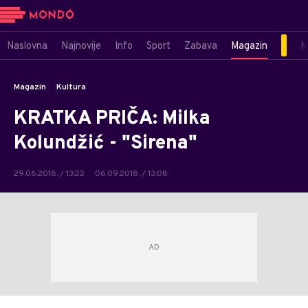
Naslovna
Najnovije
Info
Sport
Zabava
Magazin
M
Magazin
Kultura
KRATKA PRIČA: Milka
Kolundžić - "Sirena"
29.06.2018. / 13:22
06.09.2018. / 13:08