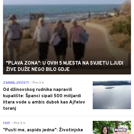
"PLAVA ZONA": U OVIH 5 MJESTA NA SVJIETU LJUDI
ŽIVE DUŽE NEGO BILO GDJE
0
ZANIMLJIVOSTI
Pre 3 h
|
Od džinovskog rudnika napravili
kupalište: Španci sipali 500 milijardi
litara vode u ambis dubok kao Ajfelov
toranj
0
100!
Pre 5 h
|
"Pusti me, aspido jedna": Životinjske