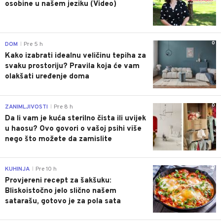
osobine u našem jeziku (Video)
0
DOM
Pre 5 h
|
Kako izabrati idealnu veličinu tepiha za
svaku prostoriju? Pravila koja će vam
olakšati uređenje doma
0
ZANIMLJIVOSTI
Pre 8 h
|
Da li vam je kuća sterilno čista ili uvijek
u haosu? Ovo govori o vašoj psihi više
nego što možete da zamislite
0
KUHINJA
Pre 10 h
|
Provjereni recept za šakšuku:
Bliskoistočno jelo slično našem
satarašu, gotovo je za pola sata