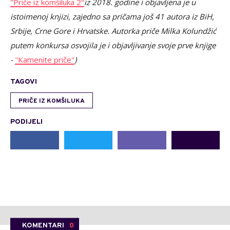
"Priče iz komšiluka 2"
iz 2018. godine
i objavljena je
u
istoimenoj knjizi, zajedno sa pričama još 41 autora iz BiH,
Srbije, Crne Gore i Hrvatske. Autorka priče Milka Kolundžić
putem konkursa osvojila je i objavljivanje svoje prve knjige
-
"Kamenite priče"
)
TAGOVI
PRIČE IZ KOMŠILUKA
PODIJELI
KOMENTARI
0