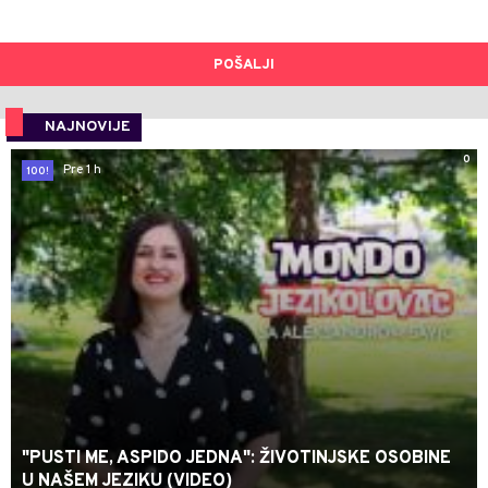
POŠALJI
NAJNOVIJE
0
Pre 1 h
100!
"PUSTI ME, ASPIDO JEDNA": ŽIVOTINJSKE OSOBINE
U NAŠEM JEZIKU (VIDEO)