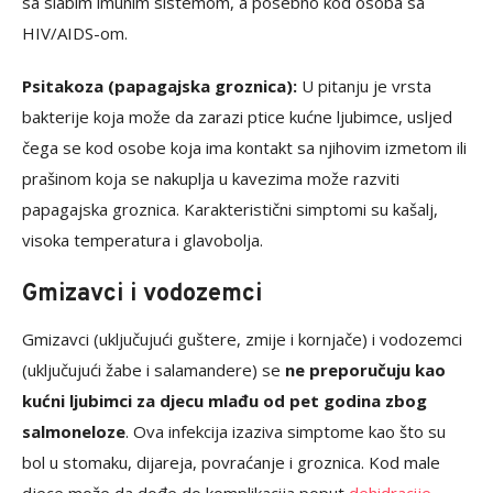
sa slabim imunim sistemom, a posebno kod osoba sa
HIV/AIDS-om.
Psitakoza (papagajska groznica):
U pitanju je vrsta
bakterije koja može da zarazi ptice kućne ljubimce, usljed
čega se kod osobe koja ima kontakt sa njihovim izmetom ili
prašinom koja se nakuplja u kavezima može razviti
papagajska groznica. Karakteristični simptomi su kašalj,
visoka temperatura i glavobolja.
Gmizavci i vodozemci
Gmizavci (uključujući guštere, zmije i kornjače) i vodozemci
(uključujući žabe i salamandere) se
ne preporučuju kao
kućni ljubimci za djecu mlađu od pet godina zbog
salmoneloze
. Ova infekcija izaziva simptome kao što su
bol u stomaku, dijareja, povraćanje i groznica. Kod male