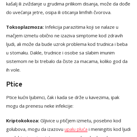
kašalj ili zviždanje u grudima prilikom disanja, može da dođe
do uvećanja jetre, osipa ili oticanja limfnih čvorova.
Toksoplazmoza:
Infekcija parazitima koji se nalaze u
mačjem izmetu obično ne izaziva simptome kod zdravih
ljudi, ali može da bude uzrok problema kod trudnica i beba
u stomaku. Dakle, trudnice i osobe sa slabim imunim
sistemom ne bi trebalo da čiste za macama, koliko god da
ih vole.
Ptice
Ptice kućni ljubimci, čak i kada se drže u kavezima, ipak
mogu da prenesu neke infekcije:
Kriptokokoza:
Gljivice u ptičjem izmetu, posebno kod
golubova, mogu da izazovu
upalu pluća
i meningitis kod ljudi