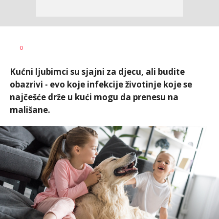
Vesna
AUTOR
0
Kerkez
Kućni ljubimci su sjajni za djecu, ali budite
obazrivi - evo koje infekcije životinje koje se
najčešće drže u kući mogu da prenesu na
mališane.