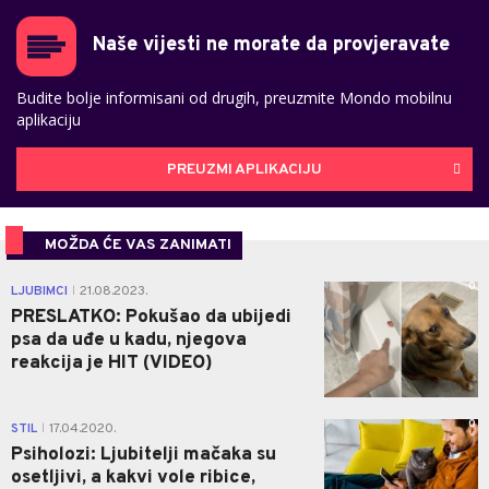
Naše vijesti ne morate da provjeravate
Budite bolje informisani od drugih, preuzmite Mondo mobilnu
aplikaciju
PREUZMI APLIKACIJU
MOŽDA ĆE VAS ZANIMATI
0
LJUBIMCI
21.08.2023.
|
PRESLATKO: Pokušao da ubijedi
psa da uđe u kadu, njegova
reakcija je HIT (VIDEO)
0
STIL
17.04.2020.
|
Psiholozi: Ljubitelji mačaka su
osetljivi, a kakvi vole ribice,