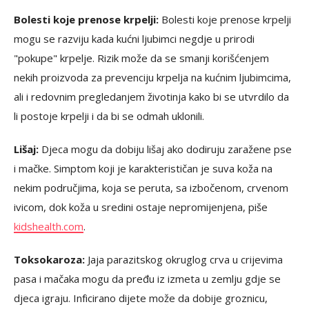
Bolesti koje prenose krpelji:
Bolesti koje prenose krpelji
mogu se razviju kada kućni ljubimci negdje u prirodi
"pokupe" krpelje. Rizik može da se smanji korišćenjem
nekih proizvoda za prevenciju krpelja na kućnim ljubimcima,
ali i redovnim pregledanjem životinja kako bi se utvrdilo da
li postoje krpelji i da bi se odmah uklonili.
Lišaj:
Djeca mogu da dobiju lišaj ako dodiruju zaražene pse
i mačke. Simptom koji je karakterističan je suva koža na
nekim područjima, koja se peruta, sa izbočenom, crvenom
ivicom, dok koža u sredini ostaje nepromijenjena, piše
kidshealth.com
.
Toksokaroza:
Jaja parazitskog okruglog crva u crijevima
pasa i mačaka mogu da pređu iz izmeta u zemlju gdje se
djeca igraju. Inficirano dijete može da dobije groznicu,