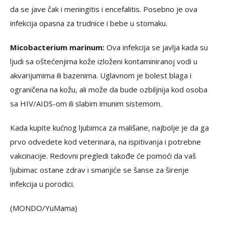
da se jave čak i meningitis i encefalitis. Posebno je ova
infekcija opasna za trudnice i bebe u stomaku.
Micobacterium marinum:
Ova infekcija se javlja kada su
ljudi sa oštećenjima kože izloženi kontaminiranoj vodi u
akvarijumima ili bazenima. Uglavnom je bolest blaga i
ograničena na kožu, ali može da bude ozbiljnija kod osoba
sa HIV/AIDS-om ili slabim imunim sistemom.
Kada kupite kućnog ljubimca za mališane, najbolje je da ga
prvo odvedete kod veterinara, na ispitivanja i potrebne
vakcinacije. Redovni pregledi takođe će pomoći da vaš
ljubimac ostane zdrav i smanjiće se šanse za širenje
infekcija u porodici.
(MONDO/YuMama)