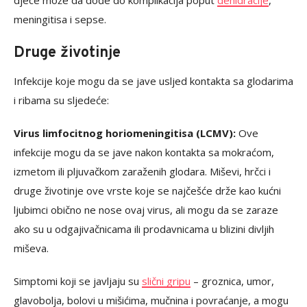
djece može da dođe do komplikacija poput
dehidracije
,
meningitisa i sepse.
Druge životinje
Infekcije koje mogu da se jave usljed kontakta sa glodarima
i ribama su sljedeće:
Virus limfocitnog horiomeningitisa (LCMV):
Ove
infekcije mogu da se jave nakon kontakta sa mokraćom,
izmetom ili pljuvačkom zaraženih glodara. Miševi, hrčci i
druge životinje ove vrste koje se najčešće drže kao kućni
ljubimci obično ne nose ovaj virus, ali mogu da se zaraze
ako su u odgajivačnicama ili prodavnicama u blizini divljih
miševa.
Simptomi koji se javljaju su
slični gripu
– groznica, umor,
glavobolja, bolovi u mišićima, mučnina i povraćanje, a mogu