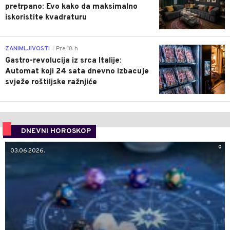
pretrpano: Evo kako da maksimalno
iskoristite kvadraturu
0
ZANIMLJIVOSTI
Pre 18 h
|
Gastro-revolucija iz srca Italije:
Automat koji 24 sata dnevno izbacuje
svježe roštiljske ražnjiće
DNEVNI HOROSKOP
0
03.06.2026.