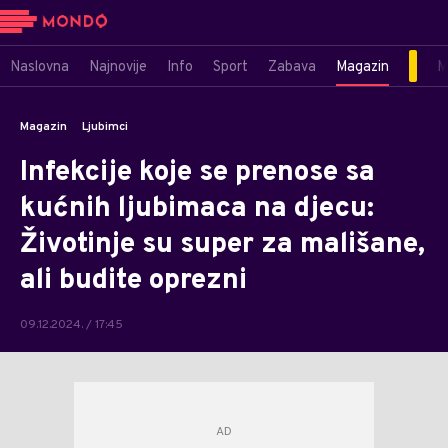
Naslovna
Najnovije
Info
Sport
Zabava
Magazin
M
Magazin
Ljubimci
Infekcije koje se prenose sa
kućnih ljubimaca na djecu:
Životinje su super za mališane,
ali budite oprezni
09.12.2024. / 17:45