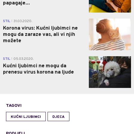
papagaje...
0
STIL
31.03.2020.
|
Korona virus: Kućni ljubimci ne
mogu da zaraze vas, ali vi njih
možete
0
STIL
05.03.2020.
|
Kućni ljubimci ne mogu da
prenesu virus korona na ljude
TAGOVI
KUĆNI LJUBIMCI
DJECA
PODIJELI