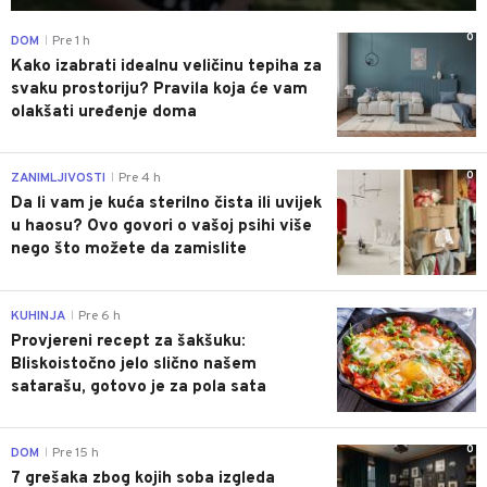
0
DOM
Pre 1 h
|
Kako izabrati idealnu veličinu tepiha za
svaku prostoriju? Pravila koja će vam
olakšati uređenje doma
0
ZANIMLJIVOSTI
Pre 4 h
|
Da li vam je kuća sterilno čista ili uvijek
u haosu? Ovo govori o vašoj psihi više
nego što možete da zamislite
0
KUHINJA
Pre 6 h
|
Provjereni recept za šakšuku:
Bliskoistočno jelo slično našem
satarašu, gotovo je za pola sata
0
DOM
Pre 15 h
|
7 grešaka zbog kojih soba izgleda