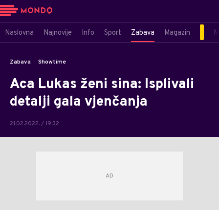
Naslovna
Najnovije
Info
Sport
Zabava
Magazin
M
Zabava
Showtime
Aca Lukas ženi sina: Isplivali
detalji gala vjenčanja
21.02.2022. / 19:32