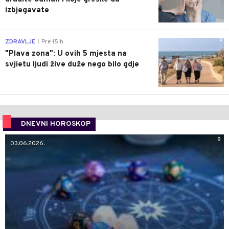
izbjegavate
0
ZDRAVLJE
Pre 15 h
|
"Plava zona": U ovih 5 mjesta na
svjietu ljudi žive duže nego bilo gdje
DNEVNI HOROSKOP
0
03.06.2026.