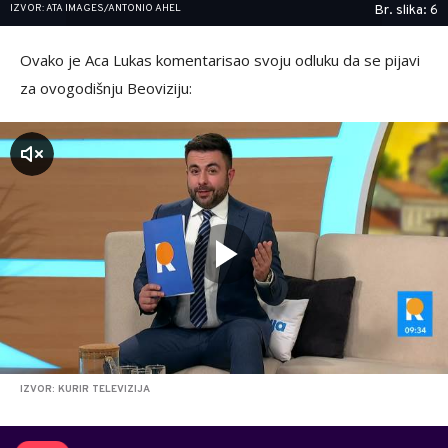
IZVOR: ATA IMAGES/ANTONIO AHEL
Br. slika: 6
Ovako je Aca Lukas komentarisao svoju odluku da se pijavi
za ovogodišnju Beoviziju:
zvuk
IZVOR: KURIR TELEVIZIJA