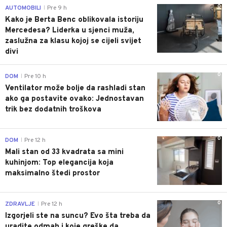
0
AUTOMOBILI
Pre 9 h
|
Kako je Berta Benc oblikovala istoriju
Mercedesa? Liderka u sjenci muža,
zaslužna za klasu kojoj se cijeli svijet
divi
0
DOM
Pre 10 h
|
Ventilator može bolje da rashladi stan
ako ga postavite ovako: Jednostavan
trik bez dodatnih troškova
0
DOM
Pre 12 h
|
Mali stan od 33 kvadrata sa mini
kuhinjom: Top elegancija koja
maksimalno štedi prostor
0
ZDRAVLJE
Pre 12 h
|
Izgorjeli ste na suncu? Evo šta treba da
uradite odmah i koje greške da