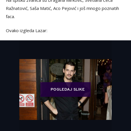
Na spisku zvanica su Dragana Mirković, Svetlana Ceca
Ražnatović, Saša Matić, Aco Pejović i još mnogo poznatih
faca.
Ovako izgleda Lazar:
POGLEDAJ SLIKE