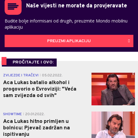
Naše vijesti ne morate da provjeravate
Budite bolje informisani od drugih, preuzmite Mondo mobilnu
aplikaciju
PREUZMI APLIKACIJU
PROČITAJTE I OVO:
0
ZVIJEZDE I TRAČEVI
05.02.2022.
|
Aca Lukas batalio alkohol i
progovorio o Evroviziji: "Veća
sam zvijezda od svih"
0
SHOWTIME
20.01.2022.
|
Aca Lukas hitno primljen u
bolnicu: Pjevač zadržan na
ispitivanju