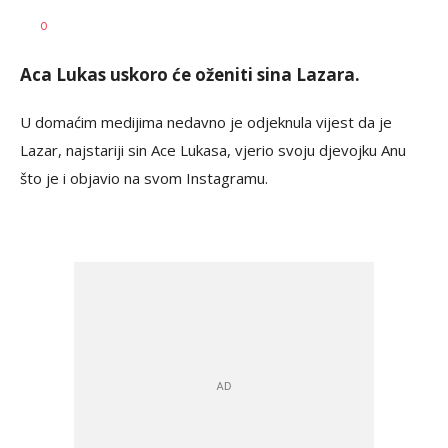
Katarina
AUTOR
0
Bojović
Aca Lukas uskoro će oženiti sina Lazara.
U domaćim medijima nedavno je odjeknula vijest da je
Lazar, najstariji sin Ace Lukasa, vjerio svoju djevojku Anu
što je i objavio na svom Instagramu.