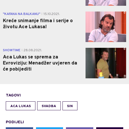
0
"KAFANA NA BALKANU"
15.10.2021.
|
Kreće snimanje filma i serije o
životu Ace Lukasa!
0
SHOWTIME
28.08.2021.
|
Aca Lukas se sprema za
Evroviziju: Menadžer uvjeren da
će pobijediti
TAGOVI
ACA LUKAS
SVADBA
SIN
PODIJELI