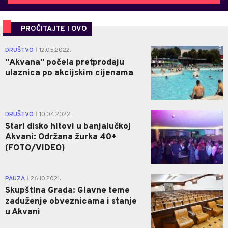
PROČITAJTE I OVO
0
DRUŠTVO
12.05.2022.
|
''Akvana'' počela pretprodaju
ulaznica po akcijskim cijenama
0
DRUŠTVO
10.04.2022.
|
Stari disko hitovi u banjalučkoj
Akvani: Održana žurka 40+
(FOTO/VIDEO)
0
PAUZA
26.10.2021.
|
Skupština Grada: Glavne teme
zaduženje obveznicama i stanje
u Akvani