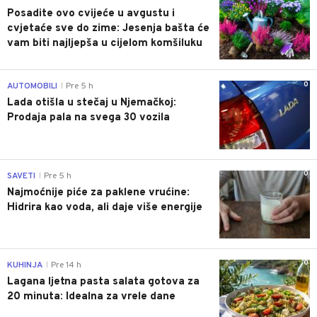
Posadite ovo cvijeće u avgustu i
cvjetaće sve do zime: Jesenja bašta će
vam biti najljepša u cijelom komšiluku
0
AUTOMOBILI
Pre 5 h
|
Lada otišla u stečaj u Njemačkoj:
Prodaja pala na svega 30 vozila
0
SAVETI
Pre 5 h
|
Najmoćnije piće za paklene vrućine:
Hidrira kao voda, ali daje više energije
0
KUHINJA
Pre 14 h
|
Lagana ljetna pasta salata gotova za
20 minuta: Idealna za vrele dane