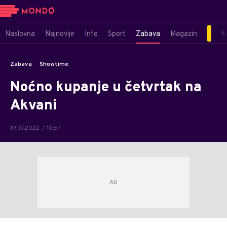
Naslovna
Najnovije
Info
Sport
Zabava
Magazin
M
Zabava
Showtime
Noćno kupanje u četvrtak na
Akvani
19.07.2022. / 10:57