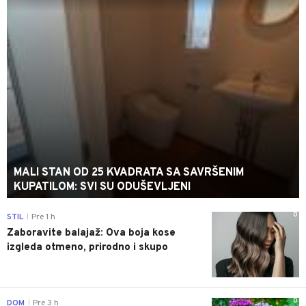
MALI STAN OD 25 KVADRATA SA SAVRŠENIM
KUPATILOM: SVI SU ODUŠEVLJENI
0
STIL
Pre 1 h
|
Zaboravite balajaž: Ova boja kose
izgleda otmeno, prirodno i skupo
0
DOM
Pre 3 h
|