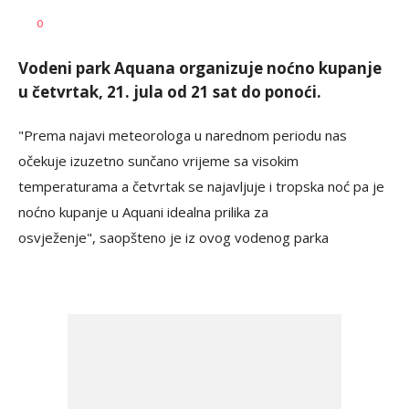
Dragana
AUTOR
0
Božić
Vodeni park Aquana organizuje noćno kupanje
u četvrtak, 21. jula od 21 sat do ponoći.
"Prema najavi meteorologa u narednom periodu nas
očekuje izuzetno sunčano vrijeme sa visokim
temperaturama a četvrtak se najavljuje i tropska noć pa je
noćno kupanje u Aquani idealna prilika za
osvježenje", saopšteno je iz ovog vodenog parka