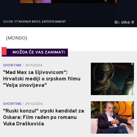
IZVOR: YT WARNER BROS. ENTERTAINMENT
Br. slika: 8
(MONDO)
MOŽDA ĆE VAS ZANIMATI
0
SHOWTIME
30.11.2024.
|
"Mad Max sa šljivovicom'':
Hrvatski mediji o srpskom filmu
''Volja sinovljeva''
0
SHOWTIME
29.11.2024.
|
"Ruski konzul" srpski kandidat za
Oskara: Film rađen po romanu
Vuka Draškovića