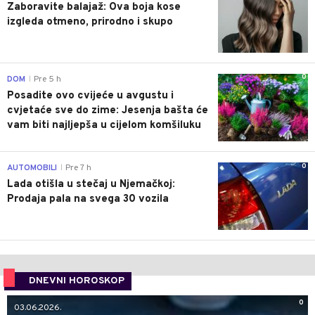
Zaboravite balajaž: Ova boja kose
izgleda otmeno, prirodno i skupo
0
DOM
Pre 5 h
|
Posadite ovo cvijeće u avgustu i
cvjetaće sve do zime: Jesenja bašta će
vam biti najljepša u cijelom komšiluku
0
AUTOMOBILI
Pre 7 h
|
Lada otišla u stečaj u Njemačkoj:
Prodaja pala na svega 30 vozila
DNEVNI HOROSKOP
0
03.06.2026.