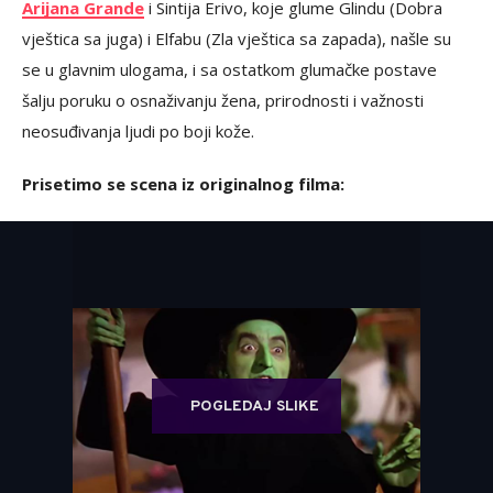
Arijana Grande
i Sintija Erivo, koje glume Glindu (Dobra
vještica sa juga) i Elfabu (Zla vještica sa zapada), našle su
se u glavnim ulogama, i sa ostatkom glumačke postave
šalju poruku o osnaživanju žena, prirodnosti i važnosti
neosuđivanja ljudi po boji kože.
Prisetimo se scena iz originalnog filma:
POGLEDAJ SLIKE