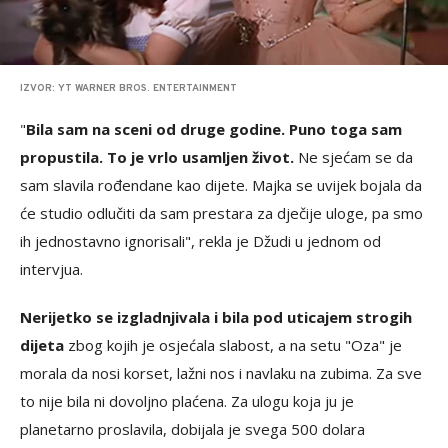
IZVOR: YT WARNER BROS. ENTERTAINMENT
"
Bila sam na sceni od druge godine. Puno toga sam
propustila. To je vrlo usamljen život.
Ne sjećam se da
sam slavila rođendane kao dijete. Majka se uvijek bojala da
će studio odlučiti da sam prestara za dječije uloge, pa smo
ih jednostavno ignorisali", rekla je Džudi u jednom od
intervjua.
Nerijetko se izgladnjivala i bila pod uticajem strogih
dijeta
zbog kojih je osjećala slabost, a na setu "Oza" je
morala da nosi korset, lažni nos i navlaku na zubima. Za sve
to nije bila ni dovoljno plaćena. Za ulogu koja ju je
planetarno proslavila, dobijala je svega 500 dolara