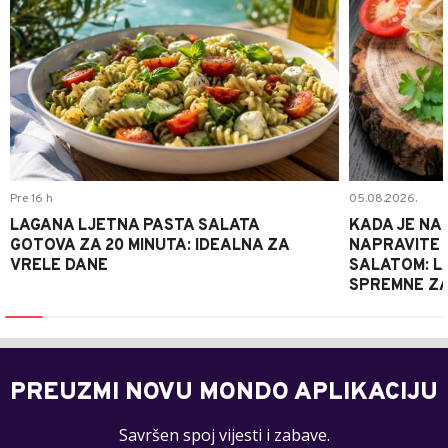
Pre 16 h
05.08.2026.
LAGANA LJETNA PASTA SALATA
KADA JE NA
GOTOVA ZA 20 MINUTA: IDEALNA ZA
NAPRAVITE 
VRELE DANE
SALATOM: LA
SPREMNE ZA
PREUZMI NOVU MONDO APLIKACIJU
Savršen spoj vijesti i zabave.