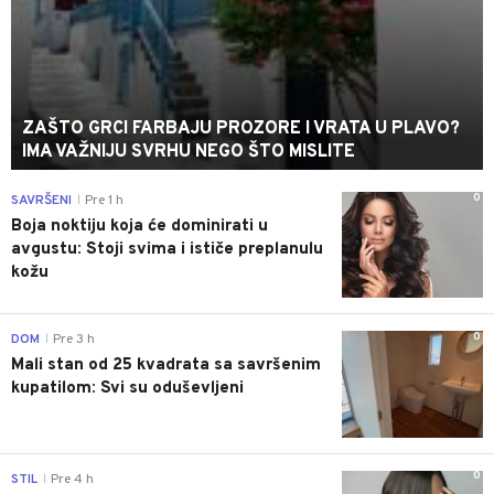
ZAŠTO GRCI FARBAJU PROZORE I VRATA U PLAVO?
IMA VAŽNIJU SVRHU NEGO ŠTO MISLITE
0
SAVRŠENI
Pre 1 h
|
Boja noktiju koja će dominirati u
avgustu: Stoji svima i ističe preplanulu
kožu
0
DOM
Pre 3 h
|
Mali stan od 25 kvadrata sa savršenim
kupatilom: Svi su oduševljeni
0
STIL
Pre 4 h
|