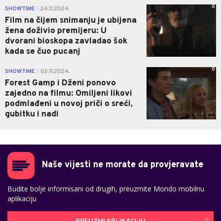
0
SHOWTIME
24.11.2024.
|
Film na čijem snimanju je ubijena
žena doživio premijeru: U
dvorani bioskopa zavladao šok
kada se čuo pucanj
0
SHOWTIME
02.11.2024.
|
Forest Gamp i Dženi ponovo
zajedno na filmu: Omiljeni likovi
podmlađeni u novoj priči o sreći,
gubitku i nadi
Naše vijesti ne morate da provjeravate
Budite bolje informisani od drugih, preuzmite Mondo mobilnu
aplikaciju