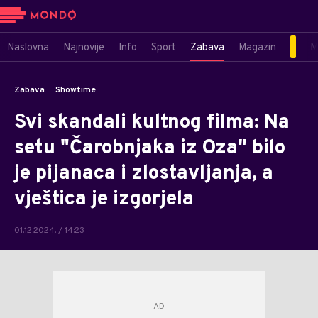
Naslovna
Najnovije
Info
Sport
Zabava
Magazin
M
Zabava
Showtime
Svi skandali kultnog filma: Na
setu "Čarobnjaka iz Oza" bilo
je pijanaca i zlostavljanja, a
vještica je izgorjela
01.12.2024. / 14:23