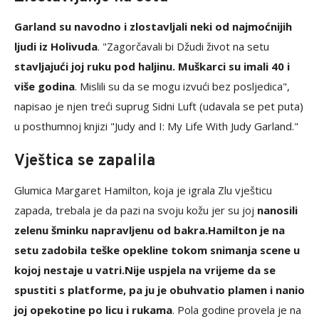
Garland su navodno i zlostavljali neki od najmoćnijih
ljudi iz Holivuda
. "Zagorčavali bi Džudi život na setu
stavljajući joj ruku pod haljinu. Muškarci su imali 40 i
više godina
. Mislili su da se mogu izvući bez posljedica",
napisao je njen treći suprug Sidni Luft (udavala se pet puta)
u posthumnoj knjizi "Judy and I: My Life With Judy Garland."
Vještica se zapalila
Glumica Margaret Hamilton, koja je igrala Zlu vješticu
zapada, trebala je da pazi na svoju kožu jer su joj
nanosili
zelenu šminku napravljenu od bakra.
Hamilton je na
setu zadobila teške opekline tokom snimanja scene u
kojoj nestaje u vatri.
Nije uspjela na vrijeme da se
spustiti s platforme, pa ju je obuhvatio plamen i nanio
joj opekotine po licu i rukama
. Pola godine provela je na