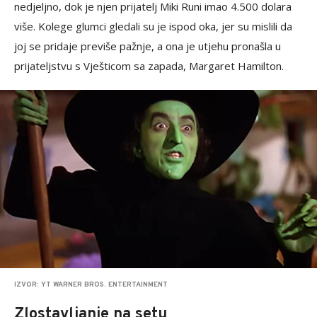
nedjeljno, dok je njen prijatelj Miki Runi imao 4.500 dolara
više. Kolege glumci gledali su je ispod oka, jer su mislili da
joj se pridaje previše pažnje, a ona je utjehu pronašla u
prijateljstvu s Vješticom sa zapada, Margaret Hamilton.
IZVOR: YT WARNER BROS. ENTERTAINMENT
Zlostavljanje na setu