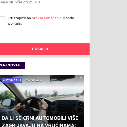
smije biti više od 25 MB.
Pristajete na
pravila korišćenja
Mondo
portala.
POŠALJI
NAJNOVIJE
0
Pre 51 min
AUTOMOBILI
DA LI SE CRNI AUTOMOBILI VIŠE
ZAGRIJAVAJU NA VRUĆINAMA: