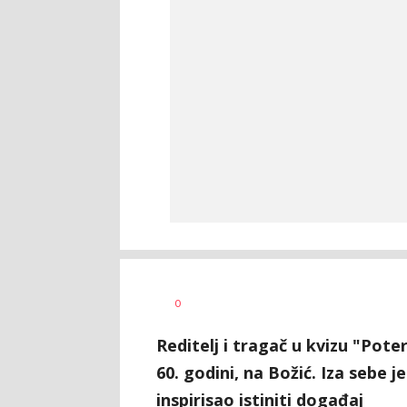
Vesna
AUTOR
0
Kerkez
Reditelj i tragač u kvizu "Pote
60. godini, na Božić. Iza sebe j
inspirisao istiniti događaj