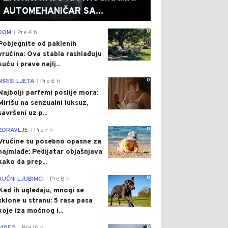
AUTOMEHANIČAR SA...
0
DOM
Pre 4 h
|
Pobjegnite od paklenih
vrućina: Ova stabla rashlađuju
kuću i prave najlj...
0
MIRISI LJETA
Pre 6 h
|
Najbolji parfemi poslije mora:
Mirišu na senzualni luksuz,
savršeni uz p...
0
ZDRAVLJE
Pre 7 h
|
Vrućine su posebno opasne za
najmlađe: Pedijatar objašnjava
kako da prep...
0
KUĆNI LJUBIMCI
Pre 8 h
|
Kad ih ugledaju, mnogi se
sklone u stranu: 5 rasa pasa
koje iza moćnog i...
0
|