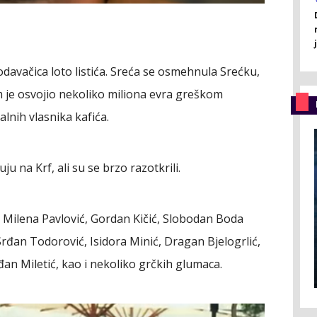
rodavačica loto listića. Sreća se osmehnula Srećku,
im je osvojio nekoliko miliona evra greškom
alnih vlasnika kafića.
ju na Krf, ali su se brzo razotkrili.
 Milena Pavlović, Gordan Kičić, Slobodan Boda
Srđan Todorović, Isidora Minić, Dragan Bjelogrlić,
đan Miletić, kao i nekoliko grčkih glumaca.