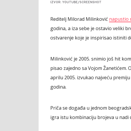
IZVOR: YOUTUBE/SCREENSHOT
Reditelj Milorad Milinković
napustio 
godina, a iza sebe je ostavio veliki b
ostvarenje koje je inspirisao istinit
Milinković je 2005. snimio još hit ko
pisao zajedno sa Vojom Žanetićem. Ova
aprilu 2005. izvukao najveću premiju 
godina.
Priča se događa u jednom beogradsko
igra istu kombinaciju brojeva u nadi