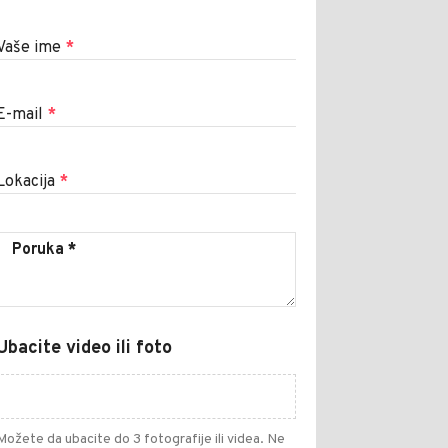
Vaše ime
*
E-mail
*
Lokacija
*
Ubacite video ili foto
Možete da ubacite do 3 fotografije ili videa. Ne