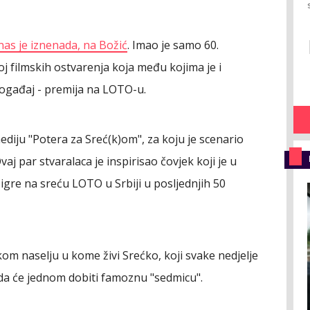
nas je iznenada, na Božić
. Imao je samo 60.
roj filmskih ostvarenja koja među kojima je i
i događaj - premija na LOTO-u.
mediju "Potera za Sreć(k)om", za koju je scenario
j par stvaralaca je inspirisao čovjek koji je u
igre na sreću LOTO u Srbiji u posljednjih 50
m naselju u kome živi Srećko, koji svake nedjelje
 da će jednom dobiti famoznu "sedmicu".