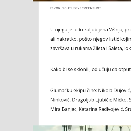
IZVOR: YOUTUBE/SCREENSHOT
U njega je ludo zaljubljena Višnja, p
ali nakratko, pošto njegov listić koj
završava u rukama Žileta i Saleta, lok
Kako bi se sklonili, odlučuju da otputu
Glumačku ekipu čine: Nikola Dujović,
Ninković, Dragoljub Ljubičić Mićko, 
Mira Banjac, Katarina Radivojević, Sr