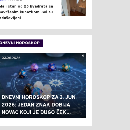
DOM
Pre 13 h
Mali stan od 25 kvadrata sa
savršenim kupatilom: Svi su
oduševljeni
DNEVNI HOROSKOP
0
03.06.2026.
DNEVNI HOROSKOP ZA 3. JUN
2026: JEDAN ZNAK DOBIJA
NOVAC KOJI JE DUGO ČEK...