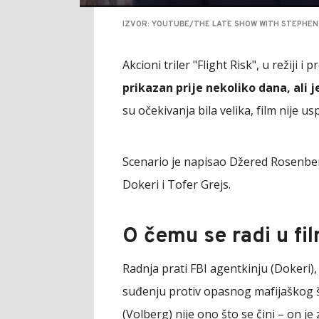
IZVOR: YOUTUBE/THE LATE SHOW WITH STEPHEN
Akcioni triler "Flight Risk", u režiji 
prikazan prije nekoliko dana, ali 
su očekivanja bila velika, film nije usp
Scenario je napisao Džered Rosenbe
Dokeri i Tofer Grejs.
O čemu se radi u fi
Radnja prati FBI agentkinju (Dokeri),
suđenju protiv opasnog mafijaškog še
(Volberg) nije ono što se čini – on je