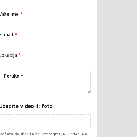
Vaše ime
*
E-mail
*
Lokacija
*
Ubacite video ili foto
Možete da ubacite do 3 fotografije ili videa. Ne