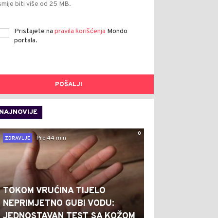
smije biti više od 25 MB.
Pristajete na
pravila korišćenja
Mondo
portala.
POŠALJI
NAJNOVIJE
0
Pre 44 min
ZDRAVLJE
TOKOM VRUĆINA TIJELO
NEPRIMJETNO GUBI VODU:
JEDNOSTAVAN TEST SA KOŽOM