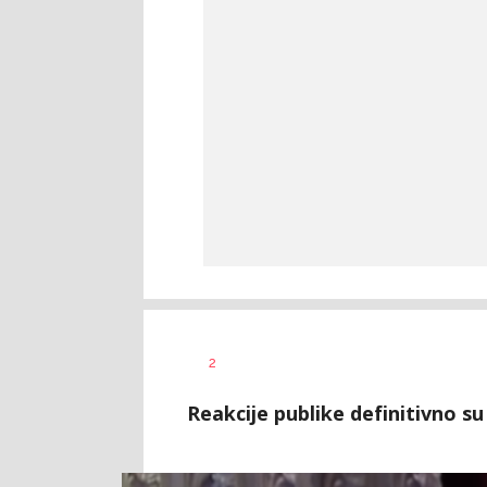
Đorđe
AUTOR
2
Milošević
Reakcije publike definitivno su