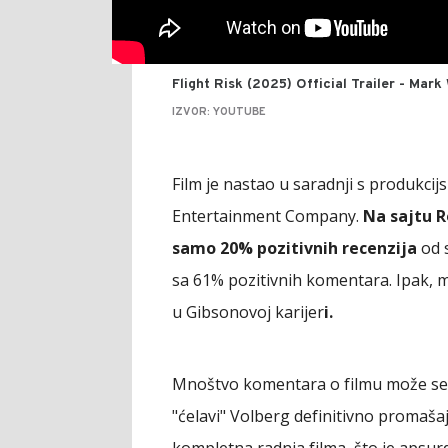
Flight Risk (2025) Official Trailer - Mar
IZVOR: YOUTUBE
Film je nastao u saradnji s produkci
Entertainment Company.
Na sajtu R
samo 20% pozitivnih recenzija
od s
sa 61% pozitivnih komentara. Ipak, 
u Gibsonovoj karijer
i.
Mnoštvo komentara o filmu može se na
"ćelavi" Volberg definitivno promašaj