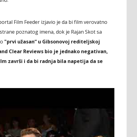
dno.
 portal Film Feeder izjavio je da bi film verovatno
 strane poznatog imena, dok je Rajan Skot sa
ao
"prvi užasan“ u Gibsonovoj rediteljskoj
 and Clear Reviews bio je jednako negativan,
lm završi i da bi radnja bila napetija da se