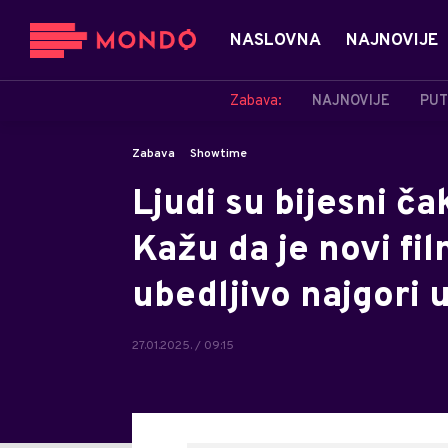
NASLOVNA
NAJNOVIJE
Zabava:
NAJNOVIJE
PUT
Zabava
Showtime
Ljudi su bijesni čak
Kažu da je novi fi
ubedljivo najgori u
27.01.2025. / 09:15