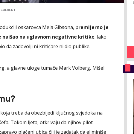
 COLBERT
i produkciji oskarovca Mela Gibsona, p
remijerno je
je naišao na uglavnom negativne kritike
. Iako
io da zadovolji ni kritičare ni dio publike.
rg, a glavne uloge tumače Mark Volberg, Mišel
lmu?
 koja treba da obezbijedi ključnog svjedoka na
fa. Tokom ljeta, otkrivaju da njihov pilot
 zapravo plaćeni ubica čiji je zadatak da eliminiše