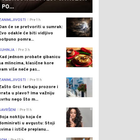
PO...
0
ZANIMLJIVOSTI
Pre 1 h
|
Dan će se pretvoriti u sumrak:
Evo odakle će biti vidljivo
potpuno pomra...
0
KUHINJA
Pre 3 h
|
Kad jednom probate gibanicu
sa mlincima, klasične kore
vam više neće pas...
0
ZANIMLJIVOSTI
Pre 11 h
|
Zašto Grci farbaju prozore i
vrata u plavo? Ima važniju
svrhu nego što m...
0
SAVRŠENI
Pre 11 h
|
Boja noktiju koja će
dominirati u avgustu: Stoji
svima i ističe preplanu...
0
|