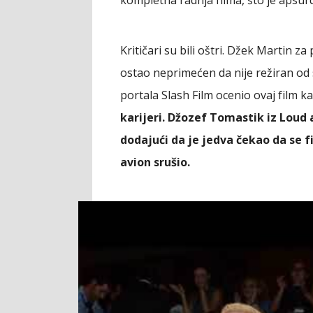
kompletna radnja filma, što je apsur
Kritičari su bili oštri. Džek Martin za
ostao neprimećen da nije režiran od
portala Slash Film ocenio ovaj film k
karijeri. Džozef Tomastik iz Loud
dodajući da je jedva čekao da se fi
avion srušio.