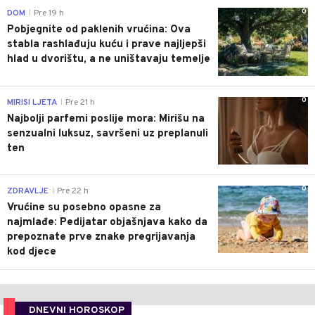
0
DOM
Pre 19 h
|
Pobjegnite od paklenih vrućina: Ova
stabla rashlađuju kuću i prave najljepši
hlad u dvorištu, a ne uništavaju temelje
0
MIRISI LJETA
Pre 21 h
|
Najbolji parfemi poslije mora: Mirišu na
senzualni luksuz, savršeni uz preplanuli
ten
0
ZDRAVLJE
Pre 22 h
|
Vrućine su posebno opasne za
najmlađe: Pedijatar objašnjava kako da
prepoznate prve znake pregrijavanja
kod djece
DNEVNI HOROSKOP