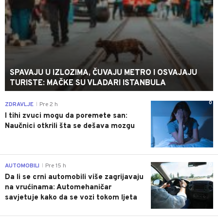
SPAVAJU U IZLOZIMA, ČUVAJU METRO I OSVAJAJU
TURISTE: MAČKE SU VLADARI ISTANBULA
0
ZDRAVLJE
Pre 2 h
|
I tihi zvuci mogu da poremete san:
Naučnici otkrili šta se dešava mozgu
0
AUTOMOBILI
Pre 15 h
|
Da li se crni automobili više zagrijavaju
na vrućinama: Automehaničar
savjetuje kako da se vozi tokom ljeta