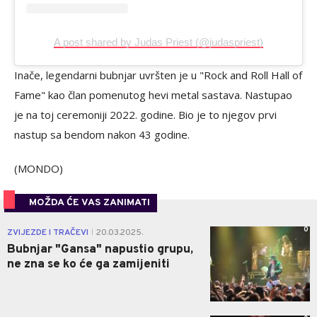
A post shared by Judas Priest (@judaspriest)
Inače, legendarni bubnjar uvršten je u "Rock and Roll Hall of
Fame" kao član pomenutog hevi metal sastava. Nastupao
je na toj ceremoniji 2022. godine. Bio je to njegov prvi
nastup sa bendom nakon 43 godine.
(MONDO)
MOŽDA ĆE VAS ZANIMATI
0
ZVIJEZDE I TRAČEVI
20.03.2025.
|
Bubnjar "Gansa" napustio grupu,
ne zna se ko će ga zamijeniti