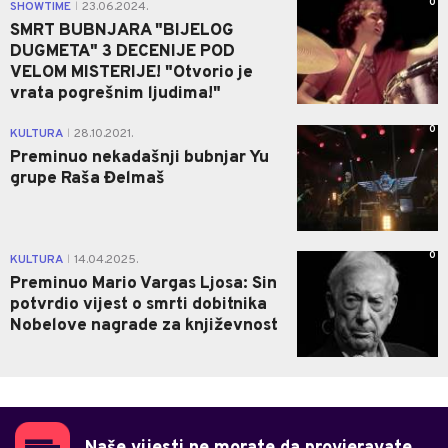
0
SHOWTIME
23.06.2024.
|
SMRT BUBNJARA "BIJELOG
DUGMETA" 3 DECENIJE POD
VELOM MISTERIJE! "Otvorio je
vrata pogrešnim ljudima!"
0
KULTURA
28.10.2021.
|
Preminuo nekadašnji bubnjar Yu
grupe Raša Đelmaš
0
KULTURA
14.04.2025.
|
Preminuo Mario Vargas Ljosa: Sin
potvrdio vijest o smrti dobitnika
Nobelove nagrade za književnost