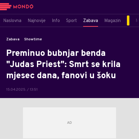
Naslovna
Najnovije
Info
Sport
Zabava
Magazin
M
Zabava
Showtime
Preminuo bubnjar benda
"Judas Priest": Smrt se krila
mjesec dana, fanovi u šoku
15.04.2025. / 13:51