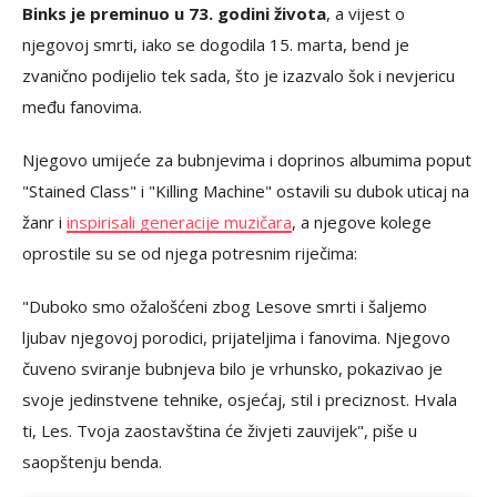
Binks je preminuo u 73. godini života
, a vijest o
njegovoj smrti, iako se dogodila 15. marta, bend je
zvanično podijelio tek sada, što je izazvalo šok i nevjericu
među fanovima.
Njegovo umijeće za bubnjevima i doprinos albumima poput
"Stained Class" i "Killing Machine" ostavili su dubok uticaj na
žanr i
inspirisali generacije muzičara
, a njegove kolege
oprostile su se od njega potresnim riječima:
"Duboko smo ožalošćeni zbog Lesove smrti i šaljemo
ljubav njegovoj porodici, prijateljima i fanovima. Njegovo
čuveno sviranje bubnjeva bilo je vrhunsko, pokazivao je
svoje jedinstvene tehnike, osjećaj, stil i preciznost. Hvala
ti, Les. Tvoja zaostavština će živjeti zauvijek", piše u
saopštenju benda.