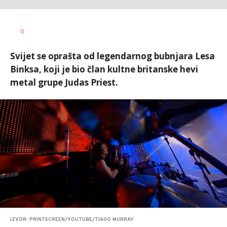
Vesna
AUTOR
0
Kerkez
Svijet se oprašta od legendarnog bubnjara Lesa
Binksa, koji je bio član kultne britanske hevi
metal grupe Judas Priest.
IZVOR: PRINTSCREEN/YOUTUBE/TIAGO MURRAY