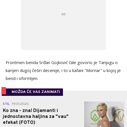
Frontmen benda Srđan Gojković Gile govorio je Tanjugu o
karijeri dugoj četiri decenije, i to u kafani "Mornar" u kojoj je
bend i oformljen.
MOŽDA ĆE VAS ZANIMATI
0
STIL
19.01.2020.
|
Ko zna - zna! Dijamanti i
jednostavna haljina za "vau"
efekat (FOTO)