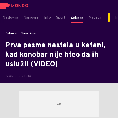
Naslovna
Najnovije
Info
Sport
Zabava
Magazin
M
Zabava
Showtime
Prva pesma nastala u kafani,
kad konobar nije hteo da ih
usluži! (VIDEO)
19.01.2020. / 16:10