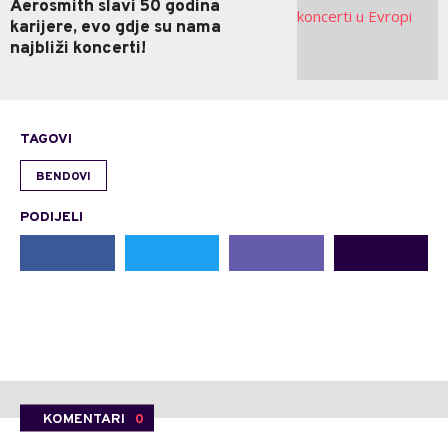
Aerosmith slavi 50 godina
karijere, evo gdje su nama
najbliži koncerti!
TAGOVI
BENDOVI
PODIJELI
KOMENTARI
0