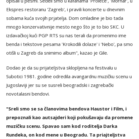
opisali u pesmi. Sedeli smo u kafanama 'Proleće', 'Mornar', u
Ekspres restoranu 'Zagreb', i pravili koncerte u dnevnim
sobama kuća svojih prjatelja. Dom omladine je bio tada
mnogo konzervativnije mesto nego što je to bio SKC. U
izdavačkoj kući PGP RTS su nas terali da promenimo ime
benda i tekstove pesama 'Krokodili dolaze' i 'Nebo', pa smo
otišli u Zagreb da snimimo album", kazao je Gile.
Dodao je da su prijateljstva sklopljena na festivalu u
Subotici 1981. godine odredila avangardnu muzičku scenu u
Jugoslaviji jer su se susreli beogradski i zagrebački
novotalasni bendovi.
"Sreli smo se sa članovima bendova Haustor i Film, i
prepoznali kao autsajderi koji pokušavaju da promene
muzičku scenu. Spavao sam kod roditelja Darka
Rundeka, on kod mene u Beogradu. Ta priajteljstva