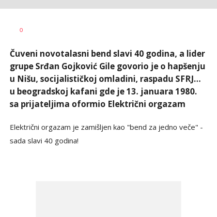
AUTOR
Tanjug
0
Čuveni novotalasni bend slavi 40 godina, a lider
grupe Srđan Gojković Gile govorio je o hapšenju
u Nišu, socijalističkoj omladini, raspadu SFRJ...
u beogradskoj kafani gde je 13. januara 1980.
sa prijateljima oformio Električni orgazam
Električni orgazam je zamišljen kao "bend za jedno veče" -
sada slavi 40 godina!