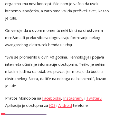
orgazma ima novi koncept. Bilo nam je važno da uvek
krenemo ispočetka, a zato smo valjda preživeli sve", kazao
je Gile.
On veruje da u ovom momentu neki klinci na društvenim
mrežama ili preko vibera dogovaraju formiranje nekog
avangardnog eletro-rok benda u Srbiji.
"Sve se promenilo u ovih 40 godina. Tehnologija i pojava
interneta učinila je informacije dostupnim. Teško je nekim
mladim ljudima da odaberu pravac jer moraju da budu u
okviru nekog žanra, da liče na nekoga da bi snimali", kazao
je Gile.
Pratite Mondo.ba na
Facebooku
,
Instagramu
i
Twitteru
.
Aplikacija je dostupna za
IOS
i
Android
telefone.