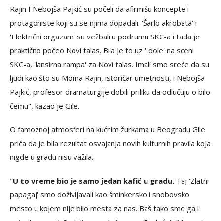
Rajin I Nebojša Pajkić su počeli da afirmišu koncepte i
protagoniste koji su se njima dopadali. 'Šarlo akrobata' i
'Električni orgazam' su vežbali u podrumu SKC-a i tada je
praktično počeo Novi talas. Bila je to uz 'Idole' na sceni
SKC-a, 'lansirna rampa' za Novi talas. Imali smo sreće da su
ljudi kao što su Moma Rajin, istoričar umetnosti, i Nebojša
Pajkić, profesor dramaturgije dobili priliku da odlučuju o bilo
čemu", kazao je Gile.
O famoznoj atmosferi na kućnim žurkama u Beogradu Gile
priča da je bila rezultat osvajanja novih kulturnih pravila koja
nigde u gradu nisu važila.
"
U to vreme bio je samo jedan kafić u gradu.
Taj 'Zlatni
papagaj' smo doživljavali kao šminkersko i snobovsko
mesto u kojem nije bilo mesta za nas. Baš tako smo ga i