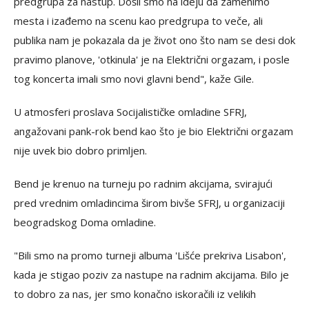
predgrupa za nastup. Došli smo na ideju da zamenimo
mesta i izađemo na scenu kao predgrupa to veče, ali
publika nam je pokazala da je život ono što nam se desi dok
pravimo planove, 'otkinula' je na Električni orgazam, i posle
tog koncerta imali smo novi glavni bend", kaže Gile.
U atmosferi proslava Socijalističke omladine SFRJ,
angažovani pank-rok bend kao što je bio Električni orgazam
nije uvek bio dobro primljen.
Bend je krenuo na turneju po radnim akcijama, svirajući
pred vrednim omladincima širom bivše SFRJ, u organizaciji
beogradskog Doma omladine.
"Bili smo na promo turneji albuma 'Lišće prekriva Lisabon',
kada je stigao poziv za nastupe na radnim akcijama. Bilo je
to dobro za nas, jer smo konačno iskoračili iz velikih