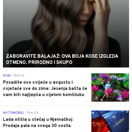
ZABORAVITE BALAJAŽ: OVA BOJA KOSE IZGLEDA
OTMENO, PRIRODNO I SKUPO
0
DOM
Pre 1 h
|
Posadite ovo cvijeće u avgustu i
cvjetaće sve do zime: Jesenja bašta će
vam biti najljepša u cijelom komšiluku
0
AUTOMOBILI
Pre 3 h
|
Lada otišla u stečaj u Njemačkoj:
Prodaja pala na svega 30 vozila