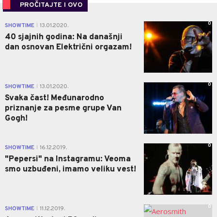
PROČITAJTE I OVO
0
SHOWTIME
13.01.2020.
|
40 sjajnih godina: Na današnji
dan osnovan Električni orgazam!
0
SHOWTIME
13.01.2020.
|
Svaka čast! Međunarodno
priznanje za pesme grupe Van
Gogh!
0
SHOWTIME
16.12.2019.
|
"Pepersi" na Instagramu: Veoma
smo uzbuđeni, imamo veliku vest!
0
SHOWTIME
11.12.2019.
|