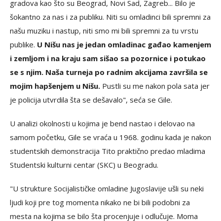
gradova kao što su Beograd, Novi Sad, Zagreb... Bilo je
šokantno za nas i za publiku. Niti su omladinci bili spremni za
našu muziku i nastup, niti smo mi bili spremni za tu vrstu
publike.
U Nišu nas je jedan omladinac gađao kamenjem
i zemljom i na kraju sam sišao sa pozornice i potukao
se s njim. Naša turneja po radnim akcijama završila se
mojim hapšenjem u Nišu.
Pustli su me nakon pola sata jer
je policija utvrdila šta se dešavalo", seća se Gile.
U analizi okolnosti u kojima je bend nastao i delovao na
samom početku, Gile se vraća u 1968. godinu kada je nakon
studentskih demonstracija Tito praktično predao mladima
Studentski kulturni centar (SKC) u Beogradu.
"U strukture Socijalističke omladine Jugoslavije ušli su neki
ljudi koji pre tog momenta nikako ne bi bili podobni za
mesta na kojima se bilo šta procenjuje i odlučuje. Moma