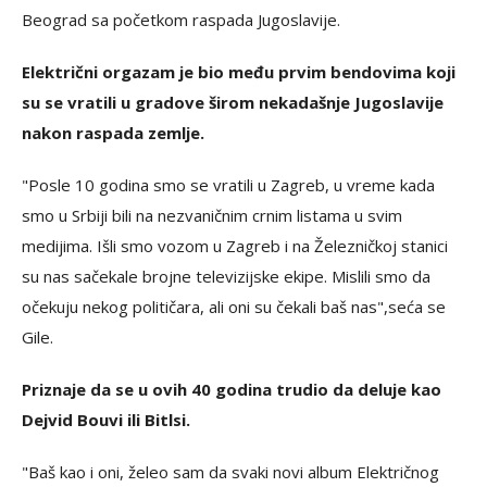
Beograd sa početkom raspada Jugoslavije.
Električni orgazam je bio među prvim bendovima koji
su se vratili u gradove širom nekadašnje Jugoslavije
nakon raspada zemlje.
"Posle 10 godina smo se vratili u Zagreb, u vreme kada
smo u Srbiji bili na nezvaničnim crnim listama u svim
medijima. Išli smo vozom u Zagreb i na Železničkoj stanici
su nas sačekale brojne televizijske ekipe. Mislili smo da
očekuju nekog političara, ali oni su čekali baš nas",seća se
Gile.
Priznaje da se u ovih 40 godina trudio da deluje kao
Dejvid Bouvi ili Bitlsi.
"Baš kao i oni, želeo sam da svaki novi album Električnog