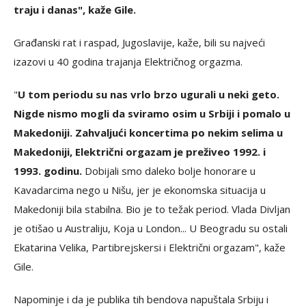
traju i danas", kaže Gile.
Građanski rat i raspad, Jugoslavije, kaže, bili su najveći
izazovi u 40 godina trajanja Električnog orgazma.
"
U tom periodu su nas vrlo brzo ugurali u neki geto.
Nigde nismo mogli da sviramo osim u Srbiji i pomalo u
Makedoniji. Zahvaljući koncertima po nekim selima u
Makedoniji, Električni orgazam je preživeo 1992. i
1993. godinu.
Dobijali smo daleko bolje honorare u
Kavadarcima nego u Nišu, jer je ekonomska situacija u
Makedoniji bila stabilna. Bio je to težak period. Vlada Divljan
je otišao u Australiju, Koja u London... U Beogradu su ostali
Ekatarina Velika, Partibrejskersi i Električni orgazam", kaže
Gile.
Napominje i da je publika tih bendova napuštala Srbiju i