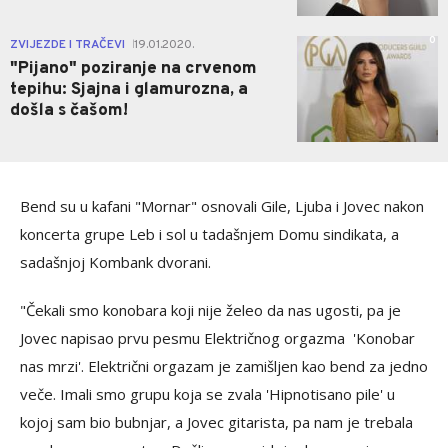
0
ZVIJEZDE I TRAČEVI
19.01.2020.
|
"Pijano" poziranje na crvenom
tepihu: Sjajna i glamurozna, a
došla s čašom!
Bend su u kafani "Mornar" osnovali Gile, Ljuba i Jovec nakon
koncerta grupe Leb i sol u tadašnjem Domu sindikata, a
sadašnjoj Kombank dvorani.
"Čekali smo konobara koji nije želeo da nas ugosti, pa je
Jovec napisao prvu pesmu Električnog orgazma 'Konobar
nas mrzi'. Električni orgazam je zamišljen kao bend za jedno
veče. Imali smo grupu koja se zvala 'Hipnotisano pile' u
kojoj sam bio bubnjar, a Jovec gitarista, pa nam je trebala