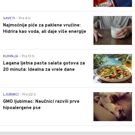
0
SAVETI
Pre 4 h
|
Najmoćnije piće za paklene vrućine:
Hidrira kao voda, ali daje više energije
0
KUHINJA
Pre 13 h
|
Lagana ljetna pasta salata gotova za
20 minuta: Idealna za vrele dane
0
LJUBIMCI
Pre 22 h
|
GMO ljubimac: Naučnici razvili prve
hipoalergene pse