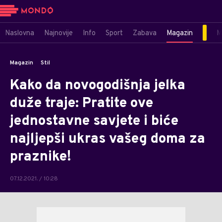
Naslovna
Najnovije
Info
Sport
Zabava
Magazin
M
Magazin
Stil
Kako da novogodišnja jelka
duže traje: Pratite ove
jednostavne savjete i biće
najljepši ukras vašeg doma za
praznike!
07.12.2021. / 10:28