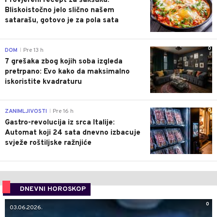
Provjereni recept za šakšuku:
Bliskoistočno jelo slično našem
satarašu, gotovo je za pola sata
0
DOM
Pre 13 h
|
7 grešaka zbog kojih soba izgleda
pretrpano: Evo kako da maksimalno
iskoristite kvadraturu
0
ZANIMLJIVOSTI
Pre 16 h
|
Gastro-revolucija iz srca Italije:
Automat koji 24 sata dnevno izbacuje
svježe roštiljske ražnjiće
DNEVNI HOROSKOP
0
03.06.2026.