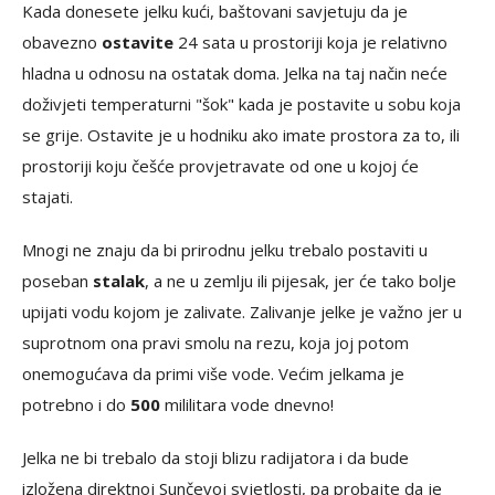
Kada donesete jelku kući, baštovani savjetuju da je
obavezno
ostavite
24 sata u prostoriji koja je relativno
hladna u odnosu na ostatak doma. Jelka na taj način neće
doživjeti temperaturni "šok" kada je postavite u sobu koja
se grije. Ostavite je u hodniku ako imate prostora za to, ili
prostoriji koju češće provjetravate od one u kojoj će
stajati.
Mnogi ne znaju da bi prirodnu jelku trebalo postaviti u
poseban
stalak
, a ne u zemlju ili pijesak, jer će tako bolje
upijati vodu kojom je zalivate. Zalivanje jelke je važno jer u
suprotnom ona pravi smolu na rezu, koja joj potom
onemogućava da primi više vode. Većim jelkama je
potrebno i do
500
mililitara vode dnevno!
Jelka ne bi trebalo da stoji blizu radijatora i da bude
izložena direktnoj Sunčevoj svjetlosti, pa probajte da je