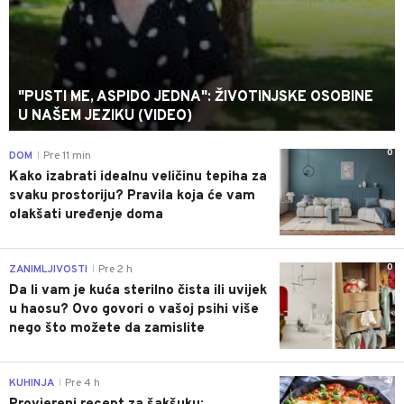
"PUSTI ME, ASPIDO JEDNA": ŽIVOTINJSKE OSOBINE
U NAŠEM JEZIKU (VIDEO)
0
DOM
Pre 11 min
|
Kako izabrati idealnu veličinu tepiha za
svaku prostoriju? Pravila koja će vam
olakšati uređenje doma
0
ZANIMLJIVOSTI
Pre 2 h
|
Da li vam je kuća sterilno čista ili uvijek
u haosu? Ovo govori o vašoj psihi više
nego što možete da zamislite
0
KUHINJA
Pre 4 h
|