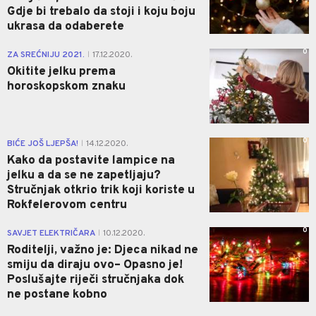
Gdje bi trebalo da stoji i koju boju
ukrasa da odaberete
0
ZA SREĆNIJU 2021.
17.12.2020.
|
Okitite jelku prema
horoskopskom znaku
0
BIĆE JOŠ LJEPŠA!
14.12.2020.
|
Kako da postavite lampice na
jelku a da se ne zapetljaju?
Stručnjak otkrio trik koji koriste u
Rokfelerovom centru
0
SAVJET ELEKTRIČARA
10.12.2020.
|
Roditelji, važno je: Djeca nikad ne
smiju da diraju ovo– Opasno je!
Poslušajte riječi stručnjaka dok
ne postane kobno