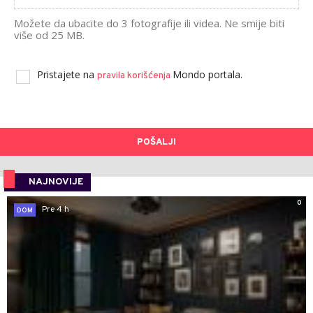
Možete da ubacite do 3 fotografije ili videa. Ne smije biti
više od 25 MB.
Pristajete na
Mondo portala.
pravila korišćenja
POŠALJI
NAJNOVIJE
0
Pre 4 h
DOM