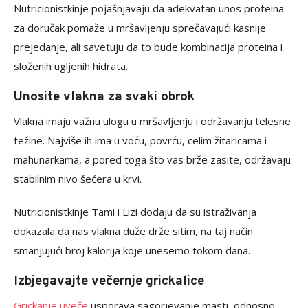
Nutricionistkinje pojašnjavaju da adekvatan unos proteina
za doručak pomaže u mršavljenju sprečavajući kasnije
prejedanje, ali savetuju da to bude kombinacija proteina i
složenih ugljenih hidrata.
Unosite vlakna za svaki obrok
Vlakna imaju važnu ulogu u mršavljenju i održavanju telesne
težine. Najviše ih ima u voću, povrću, celim žitaricama i
mahunarkama, a pored toga što vas brže zasite, održavaju
stabilnim nivo šećera u krvi.
Nutricionistkinje Tami i Lizi dodaju da su istraživanja
dokazala da nas vlakna duže drže sitim, na taj način
smanjujući broj kalorija koje unesemo tokom dana.
Izbjegavajte večernje grickalice
Grickanje uveče
usporava sagorjevanje masti, odnosno