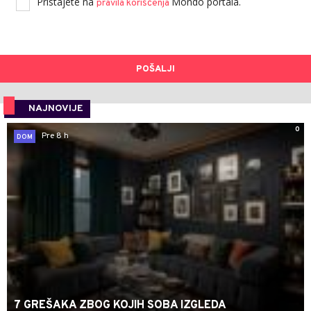
Pristajete na
Mondo portala.
pravila korišćenja
POŠALJI
NAJNOVIJE
0
Pre 8 h
DOM
7 GREŠAKA ZBOG KOJIH SOBA IZGLEDA