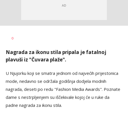
Dragana
AUTOR
0
Božić
Nagrada za ikonu stila pripala je fatalnoj
plavuši iz "Čuvara plaže".
U Njujorku koji se smatra jednom od najvećih prijestonica
mode, nedavno se održala godišnja dodjela modnih
nagrada, deseti po redu "Fashion Media Awards". Poznate
dame s nestrpljenjem su iščekivale kojoj će u ruke da
padne nagrada za ikonu stila.