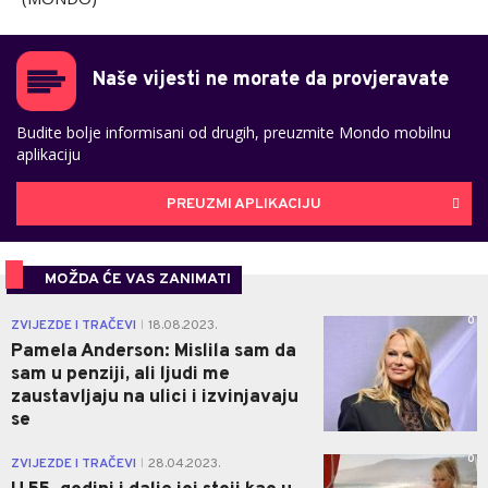
Naše vijesti ne morate da provjeravate
Budite bolje informisani od drugih, preuzmite Mondo mobilnu
aplikaciju
PREUZMI APLIKACIJU
MOŽDA ĆE VAS ZANIMATI
0
ZVIJEZDE I TRAČEVI
18.08.2023.
|
Pamela Anderson: Mislila sam da
sam u penziji, ali ljudi me
zaustavljaju na ulici i izvinjavaju
se
0
ZVIJEZDE I TRAČEVI
28.04.2023.
|