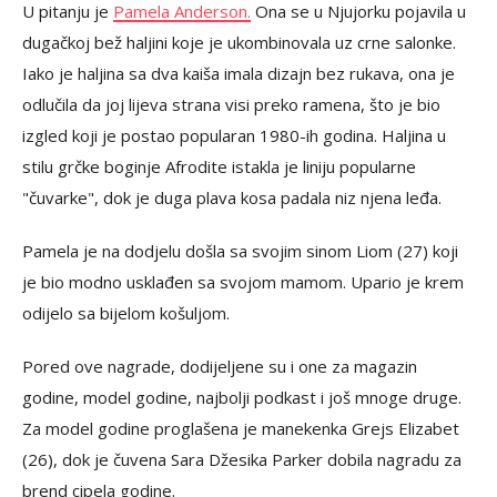
U pitanju je
Pamela Anderson.
Ona se u Njujorku pojavila u
dugačkoj bež haljini koje je ukombinovala uz crne salonke.
Iako je haljina sa dva kaiša imala dizajn bez rukava, ona je
odlučila da joj lijeva strana visi preko ramena, što je bio
izgled koji je postao popularan 1980-ih godina. Haljina u
stilu grčke boginje Afrodite istakla je liniju popularne
"čuvarke", dok je duga plava kosa padala niz njena leđa.
Pamela je na dodjelu došla sa svojim sinom Liom (27) koji
je bio modno usklađen sa svojom mamom. Upario je krem
odijelo sa bijelom košuljom.
Pored ove nagrade, dodijeljene su i one za magazin
godine, model godine, najbolji podkast i još mnoge druge.
Za model godine proglašena je manekenka Grejs Elizabet
(26), dok je čuvena Sara Džesika Parker dobila nagradu za
brend cipela godine.