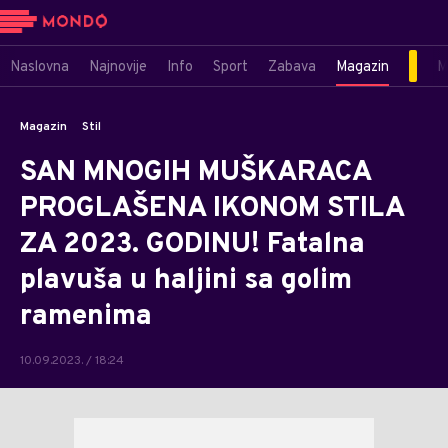
Naslovna
Najnovije
Info
Sport
Zabava
Magazin
M
Magazin
Stil
SAN MNOGIH MUŠKARACA
PROGLAŠENA IKONOM STILA
ZA 2023. GODINU! Fatalna
plavuša u haljini sa golim
ramenima
10.09.2023. / 18:24