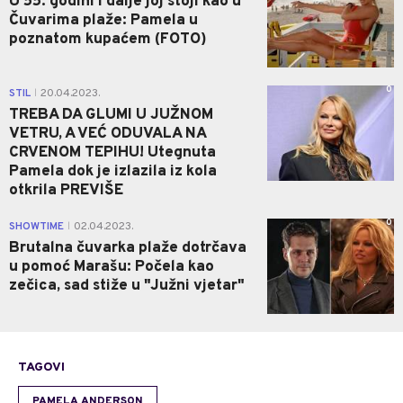
U 55. godini i dalje joj stoji kao u
Čuvarima plaže: Pamela u
poznatom kupaćem (FOTO)
0
STIL
20.04.2023.
|
TREBA DA GLUMI U JUŽNOM
VETRU, A VEĆ ODUVALA NA
CRVENOM TEPIHU! Utegnuta
Pamela dok je izlazila iz kola
otkrila PREVIŠE
0
SHOWTIME
02.04.2023.
|
Brutalna čuvarka plaže dotrčava
u pomoć Marašu: Počela kao
zečica, sad stiže u "Južni vjetar"
TAGOVI
PAMELA ANDERSON