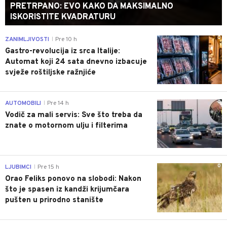
PRETRPANO: EVO KAKO DA MAKSIMALNO
ISKORISTITE KVADRATURU
0
ZANIMLJIVOSTI
Pre 10 h
|
Gastro-revolucija iz srca Italije:
Automat koji 24 sata dnevno izbacuje
svježe roštiljske ražnjiće
0
AUTOMOBILI
Pre 14 h
|
Vodič za mali servis: Sve što treba da
znate o motornom ulju i filterima
0
LJUBIMCI
Pre 15 h
|
Orao Feliks ponovo na slobodi: Nakon
što je spasen iz kandži krijumčara
pušten u prirodno stanište