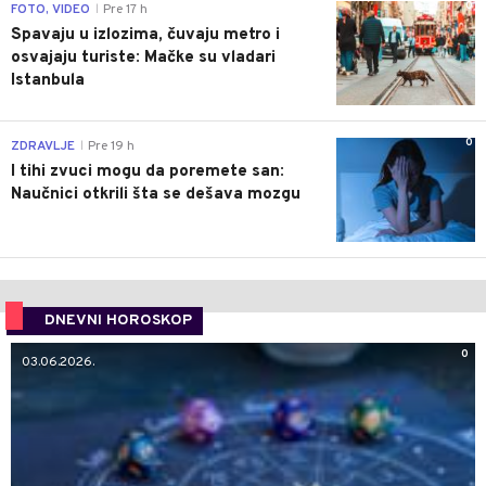
0
FOTO, VIDEO
Pre 17 h
|
Spavaju u izlozima, čuvaju metro i
osvajaju turiste: Mačke su vladari
Istanbula
0
ZDRAVLJE
Pre 19 h
|
I tihi zvuci mogu da poremete san:
Naučnici otkrili šta se dešava mozgu
DNEVNI HOROSKOP
0
03.06.2026.