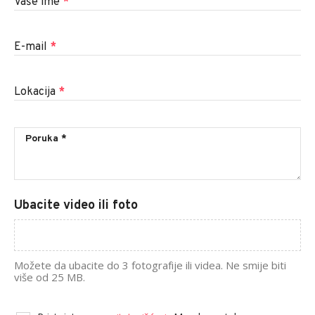
Vaše ime
*
E-mail
*
Lokacija
*
Ubacite video ili foto
Možete da ubacite do 3 fotografije ili videa. Ne smije biti
više od 25 MB.