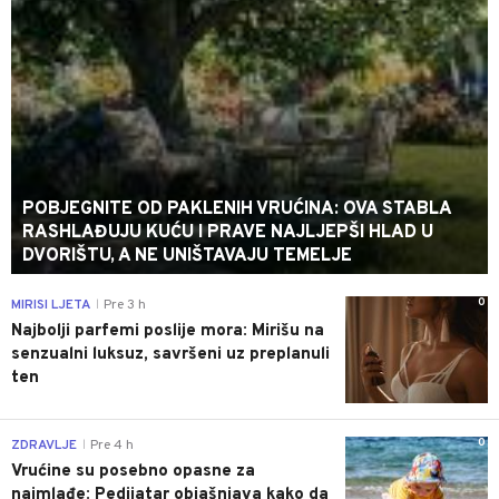
POBJEGNITE OD PAKLENIH VRUĆINA: OVA STABLA
RASHLAĐUJU KUĆU I PRAVE NAJLJEPŠI HLAD U
DVORIŠTU, A NE UNIŠTAVAJU TEMELJE
0
MIRISI LJETA
Pre 3 h
|
Najbolji parfemi poslije mora: Mirišu na
senzualni luksuz, savršeni uz preplanuli
ten
0
ZDRAVLJE
Pre 4 h
|
Vrućine su posebno opasne za
najmlađe: Pedijatar objašnjava kako da