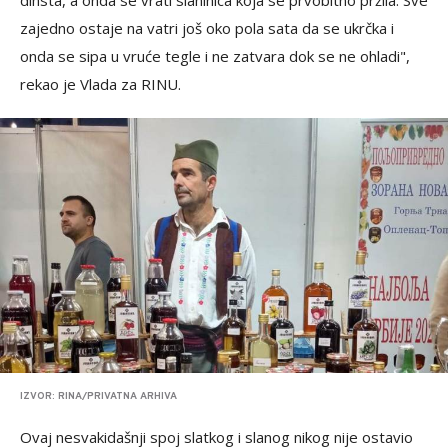
dinsta, a onda se vrati slaninica koja se prvobitno pržila. Sve
zajedno ostaje na vatri još oko pola sata da se ukrčka i
onda se sipa u vruće tegle i ne zatvara dok se ne ohladi",
rekao je Vlada za RINU.
IZVOR: RINA/PRIVATNA ARHIVA
Ovaj nesvakidašnji spoj slatkog i slanog nikog nije ostavio