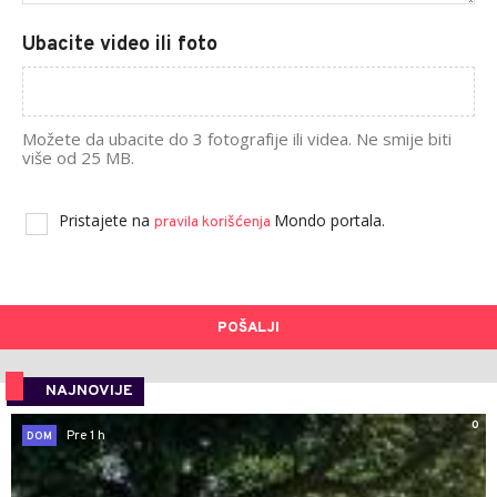
Ubacite video ili foto
Možete da ubacite do 3 fotografije ili videa. Ne smije biti
više od 25 MB.
Pristajete na
Mondo portala.
pravila korišćenja
POŠALJI
NAJNOVIJE
0
Pre 1 h
DOM