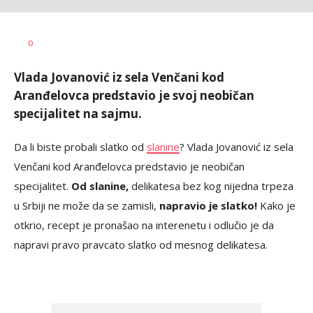
Tamara
AUTOR
0
Veličković
Vlada Jovanović iz sela Venčani kod
Aranđelovca predstavio je svoj neobičan
specijalitet na sajmu.
Da li biste probali slatko od
slanine
? Vlada Jovanović iz sela
Venčani kod Aranđelovca predstavio je neobičan
specijalitet.
Od slanine,
delikatesa bez kog nijedna trpeza
u Srbiji ne može da se zamisli,
napravio je slatko!
Kako je
otkrio, recept je pronašao na interenetu i odlučio je da
napravi pravo pravcato slatko od mesnog delikatesa.