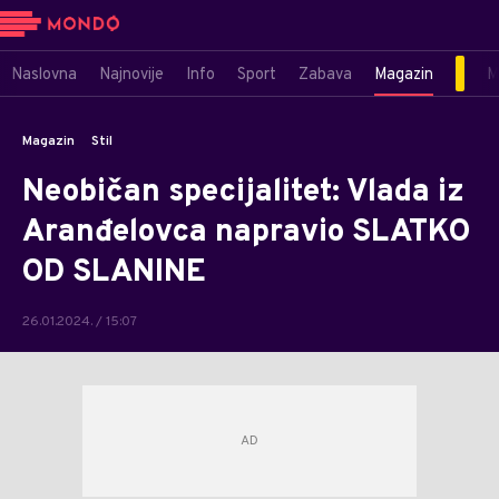
Naslovna
Najnovije
Info
Sport
Zabava
Magazin
M
Magazin
Stil
Neobičan specijalitet: Vlada iz
Aranđelovca napravio SLATKO
OD SLANINE
26.01.2024. / 15:07