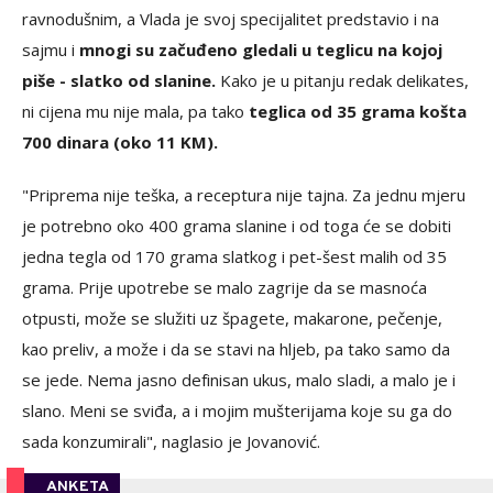
ravnodušnim, a Vlada je svoj specijalitet predstavio i na
sajmu i
mnogi su začuđeno gledali u teglicu na kojoj
piše - slatko od slanine.
Kako je u pitanju redak delikates,
ni cijena mu nije mala, pa tako
teglica od 35 grama košta
700 dinara (oko 11 KM).
"Priprema nije teška, a receptura nije tajna. Za jednu mjeru
je potrebno oko 400 grama slanine i od toga će se dobiti
jedna tegla od 170 grama slatkog i pet-šest malih od 35
grama. Prije upotrebe se malo zagrije da se masnoća
otpusti, može se služiti uz špagete, makarone, pečenje,
kao preliv, a može i da se stavi na hljeb, pa tako samo da
se jede. Nema jasno definisan ukus, malo sladi, a malo je i
slano. Meni se sviđa, a i mojim mušterijama koje su ga do
sada konzumirali", naglasio je Jovanović.
ANKETA