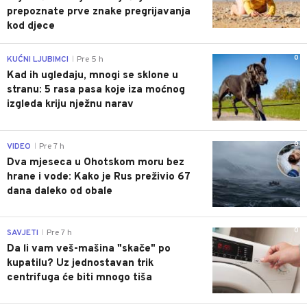
prepoznate prve znake pregrijavanja
kod djece
0
KUĆNI LJUBIMCI
Pre 5 h
|
Kad ih ugledaju, mnogi se sklone u
stranu: 5 rasa pasa koje iza moćnog
izgleda kriju nježnu narav
0
VIDEO
Pre 7 h
|
Dva mjeseca u Ohotskom moru bez
hrane i vode: Kako je Rus preživio 67
dana daleko od obale
0
SAVJETI
Pre 7 h
|
Da li vam veš-mašina "skače" po
kupatilu? Uz jednostavan trik
centrifuga će biti mnogo tiša