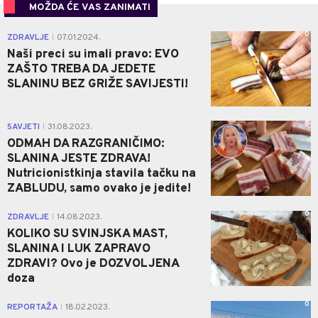
MOŽDA ĆE VAS ZANIMATI
0
ZDRAVLJE
07.01.2024.
|
Naši preci su imali pravo: EVO
ZAŠTO TREBA DA JEDETE
SLANINU BEZ GRIŽE SAVIJESTI!
0
SAVJETI
31.08.2023.
|
ODMAH DA RAZGRANIČIMO:
SLANINA JESTE ZDRAVA!
Nutricionistkinja stavila tačku na
ZABLUDU, samo ovako je jedite!
0
ZDRAVLJE
14.08.2023.
|
KOLIKO SU SVINJSKA MAST,
SLANINA I LUK ZAPRAVO
ZDRAVI? Ovo je DOZVOLJENA
doza
0
REPORTAŽA
18.02.2023.
|