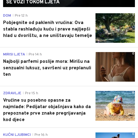
SE VOZI TOKOM LJETA
0
DOM
Pre 12 h
|
Pobjegnite od paklenih vrućina: Ova
stabla rashlađuju kuću i prave najljepši
hlad u dvorištu, a ne uništavaju temelje
0
MIRISI LJETA
Pre 14 h
|
Najbolji parfemi poslije mora: Mirišu na
senzualni luksuz, savršeni uz preplanuli
ten
0
ZDRAVLJE
Pre 15 h
|
Vrućine su posebno opasne za
najmlađe: Pedijatar objašnjava kako da
prepoznate prve znake pregrijavanja
kod djece
0
KUĆNI LJUBIMCI
Pre 16 h
|