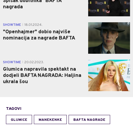
Spisak dobitnika "BAFTA"
nagrada
0
SHOWTIME
18.01.2024.
|
"Openhajmer" dobio najviše
nominacija za nagrade BAFTA
0
SHOWTIME
20.02.2023.
|
Glumica napravila spektakt na
dodjeli BAFTA NAGRADA: Haljina
ukrala šou
TAGOVI
GLUMICE
MANEKENKE
BAFTA NAGRADE