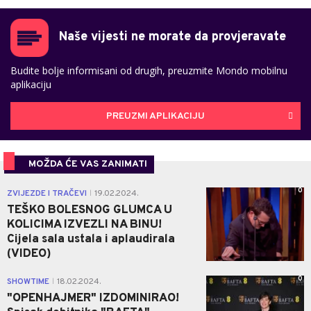
Naše vijesti ne morate da provjeravate
Budite bolje informisani od drugih, preuzmite Mondo mobilnu
aplikaciju
PREUZMI APLIKACIJU
MOŽDA ĆE VAS ZANIMATI
0
ZVIJEZDE I TRAČEVI
19.02.2024.
|
TEŠKO BOLESNOG GLUMCA U
KOLICIMA IZVEZLI NA BINU!
Cijela sala ustala i aplaudirala
(VIDEO)
0
SHOWTIME
18.02.2024.
|
"OPENHAJMER" IZDOMINIRAO!