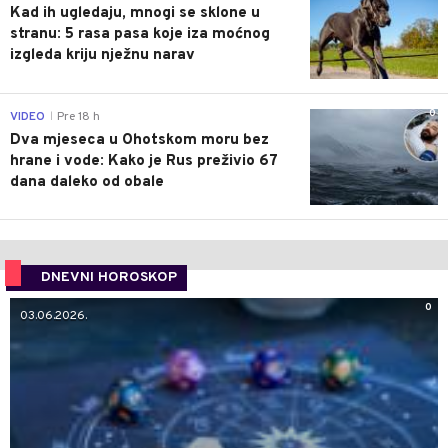
Kad ih ugledaju, mnogi se sklone u
stranu: 5 rasa pasa koje iza moćnog
izgleda kriju nježnu narav
0
VIDEO
Pre 18 h
|
Dva mjeseca u Ohotskom moru bez
hrane i vode: Kako je Rus preživio 67
dana daleko od obale
DNEVNI HOROSKOP
0
03.06.2026.