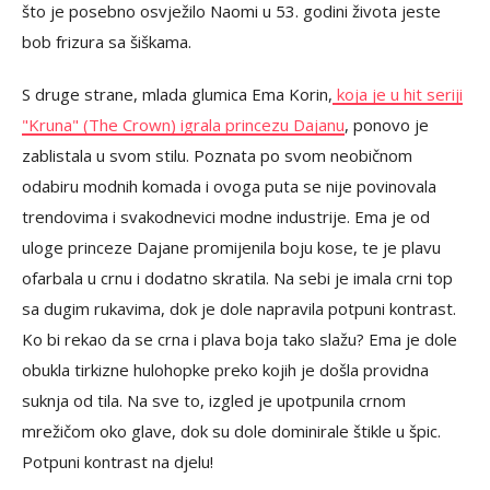
što je posebno osvježilo Naomi u 53. godini života jeste
bob frizura sa šiškama.
S druge strane, mlada glumica Ema Korin,
koja je u hit seriji
"Kruna" (The Crown) igrala princezu Dajanu
, ponovo je
zablistala u svom stilu. Poznata po svom neobičnom
odabiru modnih komada i ovoga puta se nije povinovala
trendovima i svakodnevici modne industrije. Ema je od
uloge princeze Dajane promijenila boju kose, te je plavu
ofarbala u crnu i dodatno skratila. Na sebi je imala crni top
sa dugim rukavima, dok je dole napravila potpuni kontrast.
Ko bi rekao da se crna i plava boja tako slažu? Ema je dole
obukla tirkizne hulohopke preko kojih je došla providna
suknja od tila. Na sve to, izgled je upotpunila crnom
mrežičom oko glave, dok su dole dominirale štikle u špic.
Potpuni kontrast na djelu!