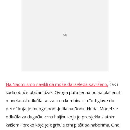
Na Naomi smo navikli da može da izgleda savršeno,
čak i
kada obuče običan džak. Ovoga puta jedna od najplaćenijih
manekenki odlučila se za crnu kombinaciju "od glave do
pete" koja je mnoge podsjetila na Robin Huda. Model se
odlučila za dugačku crnu haljinu koju je presjekla zlatnim
kaišem i preko koje je ogrnula crni plašt sa naborima. Ono