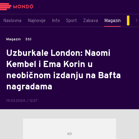
Naslovna
Najnovije
Info
Sport
Zabava
Magazin
M
Magazin
Stil
Uzburkale London: Naomi
Kembel i Ema Korin u
neobičnom izdanju na Bafta
nagradama
19.02.2024. / 12:27