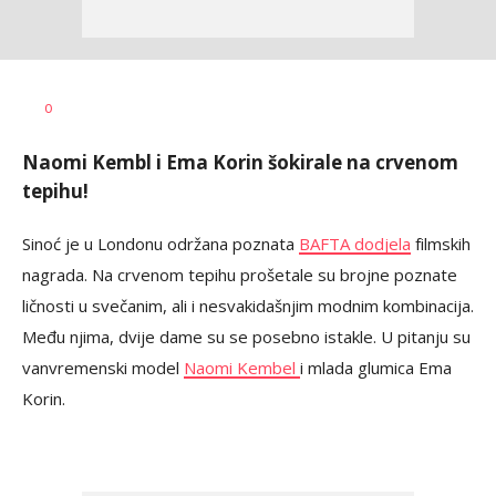
Dragana
AUTOR
0
Božić
Naomi Kembl i Ema Korin šokirale na crvenom
tepihu!
Sinoć je u Londonu održana poznata
BAFTA dodjela
filmskih
nagrada. Na crvenom tepihu prošetale su brojne poznate
ličnosti u svečanim, ali i nesvakidašnjim modnim kombinacija.
Među njima, dvije dame su se posebno istakle. U pitanju su
vanvremenski model
Naomi Kembel
i mlada glumica Ema
Korin.