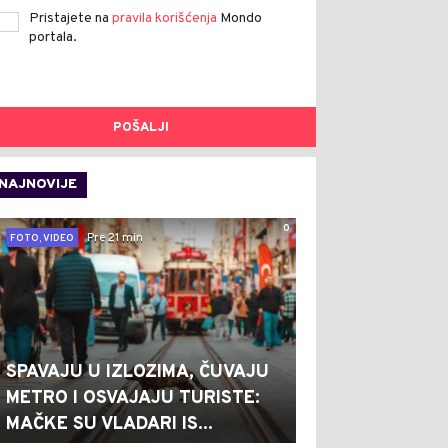
Pristajete na
pravila korišćenja
Mondo
portala.
POŠALJI
NAJNOVIJE
0
Pre 21 min
FOTO, VIDEO
SPAVAJU U IZLOZIMA, ČUVAJU
METRO I OSVAJAJU TURISTE:
MAČKE SU VLADARI IS...