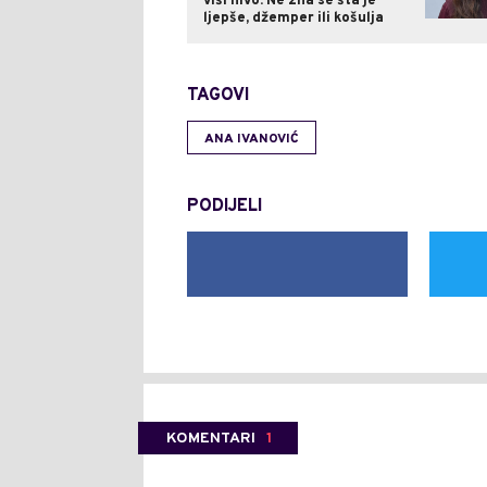
viši nivo: Ne zna se šta je
ljepše, džemper ili košulja
TAGOVI
ANA IVANOVIĆ
PODIJELI
KOMENTARI
1