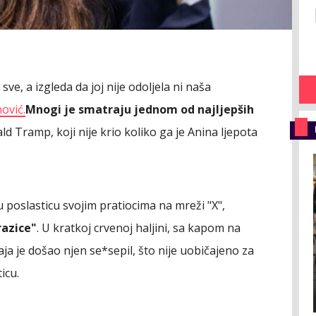
e, a izgleda da joj nije odoljela ni naša
ović.
Mnogi je smatraju jednom od najljepših
ald Tramp, koji nije krio koliko ga je Anina ljepota
 poslasticu svojim pratiocima na mreži "X",
razice"
. U kratkoj crvenoj haljini, sa kapom na
aja je došao njen se*sepil, što nije uobičajeno za
icu.