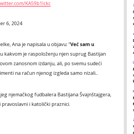
.twitter.com/KA59b1Ickc
r 6, 2024
elke, Ana je napisala u objavu: "
Već sam u
e u kakvom je raspoloženju njen suprug Bastijan
 ovom zanosnom izdanju, ali, po svemu sudeći
imenti na račun njenog izgleda samo nizali...
njeg njemačkog fudbalera Bastijana Švajnštajgera,
pravoslavni i katolički praznici.