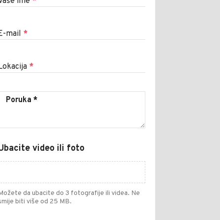
Vaše ime
*
E-mail
*
Lokacija
*
Ubacite video ili foto
Možete da ubacite do 3 fotografije ili videa. Ne
smije biti više od 25 MB.