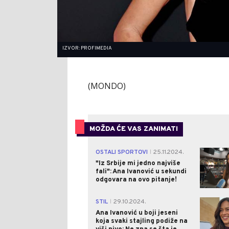
IZVOR: PROFIMEDIA
(MONDO)
MOŽDA ĆE VAS ZANIMATI
OSTALI SPORTOVI
25.11.2024.
|
"Iz Srbije mi jedno najviše
fali": Ana Ivanović u sekundi
odgovara na ovo pitanje!
STIL
29.10.2024.
|
Ana Ivanović u boji jeseni
koja svaki stajling podiže na