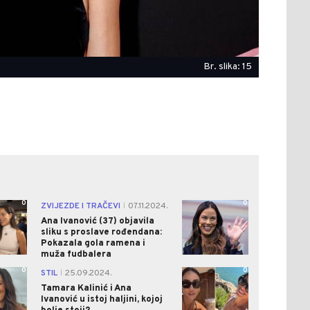
Br. slika: 15
0
0
ZVIJEZDE I TRAČEVI
07.11.2024.
|
Ana Ivanović (37) objavila
sliku s proslave rođendana:
Pokazala gola ramena i
muža fudbalera
0
0
STIL
25.09.2024.
|
Tamara Kalinić i Ana
Ivanović u istoj haljini, kojoj