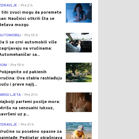
0
ZDRAVLJE
Pre 2 h
|
I tihi zvuci mogu da poremete
san: Naučnici otkrili šta se
dešava mozgu
0
AUTOMOBILI
Pre 15 h
|
Da li se crni automobili više
zagrijavaju na vrućinama:
Automehaničar sa...
0
DOM
Pre 19 h
|
Pobjegnite od paklenih
vrućina: Ova stabla rashlađuju
kuću i prave najlj...
0
MIRISI LJETA
Pre 21 h
|
Najbolji parfemi poslije mora:
Mirišu na senzualni luksuz,
savršeni uz p...
0
ZDRAVLJE
Pre 21 h
|
Vrućine su posebno opasne za
najmlađe: Pedijatar objašnjava