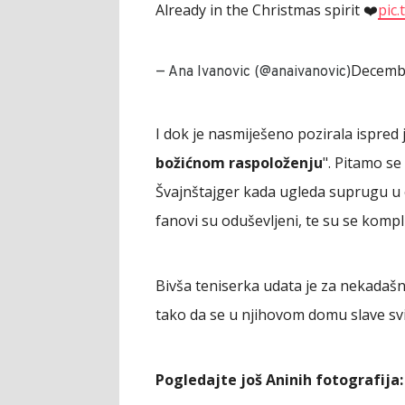
Already in the Christmas spirit ❤️
pic
Decembe
— Ana Ivanovic (@anaivanovic)
I dok je nasmiješeno pozirala ispred j
božićnom raspoloženju
". Pitamo s
Švajnštajger kada ugleda suprugu u
fanovi su oduševljeni, te su se kompl
Bivša teniserka udata je za nekadaš
tako da se u njihovom domu slave svi 
Pogledajte još Aninih fotografija: