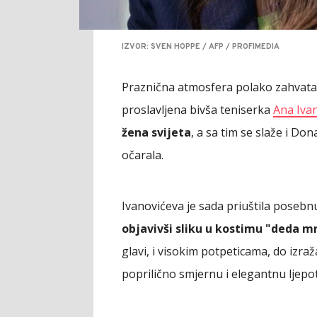
IZVOR: SVEN HOPPE / AFP / PROFIMEDIA
Praznična atmosfera polako zahvata sv
proslavljena bivša teniserka
Ana Ivan
žena svijeta
, a sa tim se slaže i Don
očarala.
Ivanovićeva je sada priuštila posebnu
objavivši sliku u kostimu "deda m
glavi, i visokim potpeticama, do izraž
poprilično smjernu i elegantnu ljepot