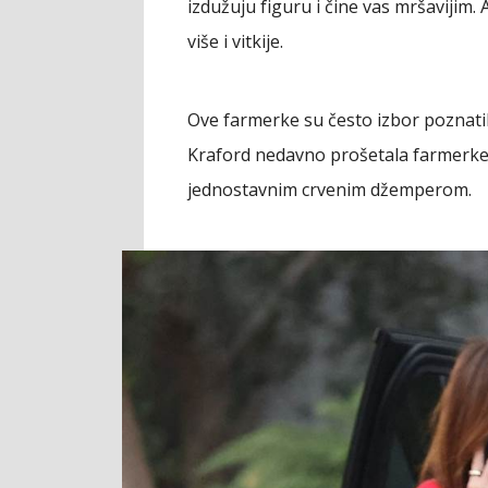
izdužuju figuru i čine vas mršavijim.
više i vitkije.
Ove farmerke su često izbor poznatih 
Kraford nedavno prošetala farmerke 
jednostavnim crvenim džemperom.