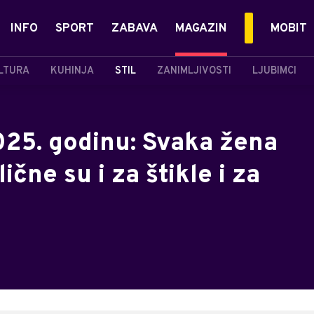
INFO
SPORT
ZABAVA
MAGAZIN
MOBIT
LTURA
KUHINJA
STIL
ZANIMLJIVOSTI
LJUBIMCI
025. godinu: Svaka žena
ične su i za štikle i za