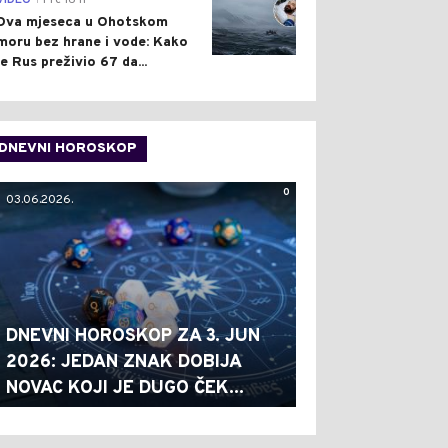
VIDEO
Pre 16 h
Dva mjeseca u Ohotskom
moru bez hrane i vode: Kako
je Rus preživio 67 da...
DNEVNI HOROSKOP
0
03.06.2026.
DNEVNI HOROSKOP ZA 3. JUN
2026: JEDAN ZNAK DOBIJA
NOVAC KOJI JE DUGO ČEK...