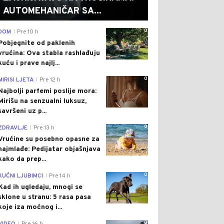
AUTOMEHANIČAR SA...
0
DOM
Pre 10 h
|
Pobjegnite od paklenih
vrućina: Ova stabla rashlađuju
kuću i prave najlj...
0
MIRISI LJETA
Pre 12 h
|
Najbolji parfemi poslije mora:
Mirišu na senzualni luksuz,
savršeni uz p...
0
ZDRAVLJE
Pre 13 h
|
Vrućine su posebno opasne za
najmlađe: Pedijatar objašnjava
kako da prep...
0
KUĆNI LJUBIMCI
Pre 14 h
|
Kad ih ugledaju, mnogi se
sklone u stranu: 5 rasa pasa
koje iza moćnog i...
0
|