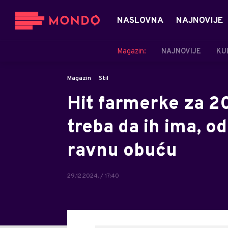
NASLOVNA
NAJNOVIJE
Magazin:
NAJNOVIJE
KU
Magazin
Stil
Hit farmerke za 2
treba da ih ima, odl
ravnu obuću
29.12.2024. / 17:40