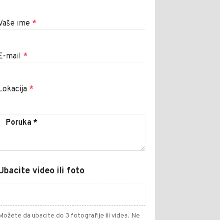
Vaše ime
*
E-mail
*
Lokacija
*
Ubacite video ili foto
Možete da ubacite do 3 fotografije ili videa. Ne