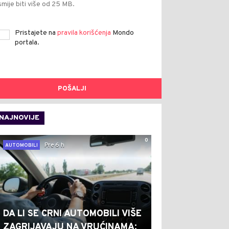
smije biti više od 25 MB.
Pristajete na
pravila korišćenja
Mondo
portala.
POŠALJI
NAJNOVIJE
0
Pre 6 h
AUTOMOBILI
DA LI SE CRNI AUTOMOBILI VIŠE
ZAGRIJAVAJU NA VRUĆINAMA: