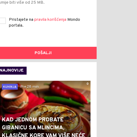
smije biti više od 25 MB.
Pristajete na
pravila korišćenja
Mondo
portala.
POŠALJI
NAJNOVIJE
0
Pre 28 min
KUHINJA
KAD JEDNOM PROBATE
GIBANICU SA MLINCIMA,
KLASIČNE KORE VAM VIŠE NEĆE