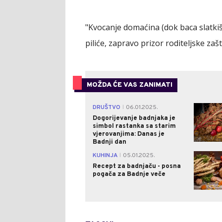
"Kvocanje domaćina (dok baca slatkiše
piliće, zapravo prizor roditeljske zaš
MOŽDA ĆE VAS ZANIMATI
DRUŠTVO
06.01.2025.
|
Dogorijevanje badnjaka je
simbol rastanka sa starim
vjerovanjima: Danas je
Badnji dan
KUHINJA
05.01.2025.
|
Recept za badnjaču - posna
pogača za Badnje veče