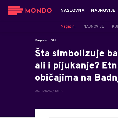
NASLOVNA
NAJNOVIJE
Magazin:
NAJNOVIJE
KU
Magazin
Stil
Šta simbolizuje b
ali i pijukanje? Et
običajima na Badn
06.01.2025. / 10:06