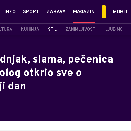
INFO
SPORT
ZABAVA
MAGAZIN
MOBIT
LTURA
KUHINJA
STIL
ZANIMLJIVOSTI
LJUBIMCI
adnjak, slama, pečenica
nolog otkrio sve o
ji dan