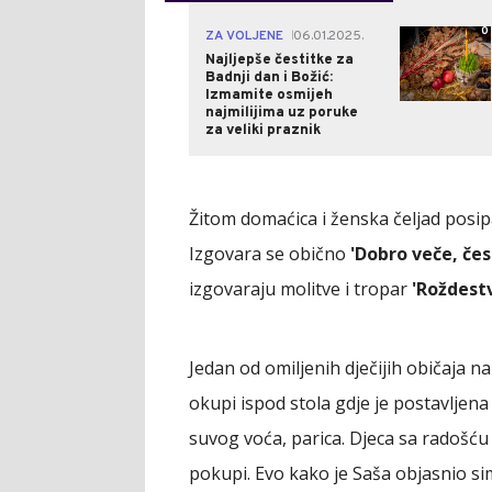
0
ZA VOLJENE
06.01.2025.
|
Najljepše čestitke za
Badnji dan i Božić:
Izmamite osmijeh
najmilijima uz poruke
za veliki praznik
Žitom domaćica i ženska čeljad posi
Izgovara se obično
'Dobro veče, čes
izgovaraju molitve i tropar
'Roždestv
Jedan od omiljenih dječijih običaja na
okupi ispod stola gdje je postavljena 
suvog voća, parica. Djeca sa radošću
pokupi. Evo kako je Saša objasnio si