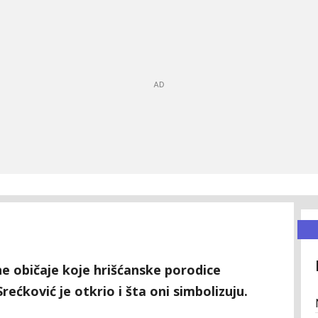
e običaje koje hrišćanske porodice
rećković je otkrio i šta oni simbolizuju.