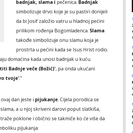
badnjak, slama i
pečenica.
Badnjak
simbolizuje drvo koje je su pastiri donijeli
da bi Josif založio vatru u hladnoj pećini
prilikom rođenja Bogomladenca.
Slama
takođe simbolizuje onu slamu koja je
prostrta u pećini kada se Isus Hrist rodio.
paju domaćina kada unosi badnjak u kuću.
titi Badnje veče (Božić)'
, pa onda ukućani
o tvoje'
."
 ovaj dan jeste i
pijukanje
. Cijela porodica se
slama, a u njoj skriveni darovi poput slatkiša,
 traže poklone i obično se takmiče ko će više da
mboliku pijukanja: