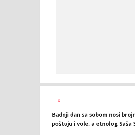
Radmila
AUTOR
0
Ilić
Badnji dan sa sobom nosi brojn
poštuju i vole, a etnolog Saša S