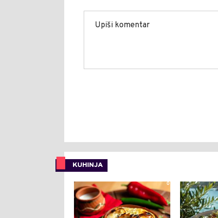
KUHINJA
0