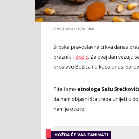
IZVOR: SHUTTERSTOCK
Srpska pravoslavna crkva danas pra
praznik -
Božić
. Za ovaj dan vezuju s
proslavu Božića i u kuću unosi darove
Pitali smo
etnologa Sašu Srećković
da nam objasni šta treba unijeti u dom
nam je otkrio:
MOŽDA ĆE VAS ZANIMATI