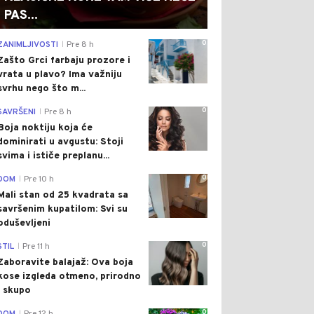
PAS...
0
ZANIMLJIVOSTI
Pre 8 h
|
Zašto Grci farbaju prozore i
vrata u plavo? Ima važniju
svrhu nego što m...
0
SAVRŠENI
Pre 8 h
|
Boja noktiju koja će
dominirati u avgustu: Stoji
svima i ističe preplanu...
0
DOM
Pre 10 h
|
Mali stan od 25 kvadrata sa
savršenim kupatilom: Svi su
oduševljeni
0
STIL
Pre 11 h
|
Zaboravite balajaž: Ova boja
kose izgleda otmeno, prirodno
i skupo
0
|