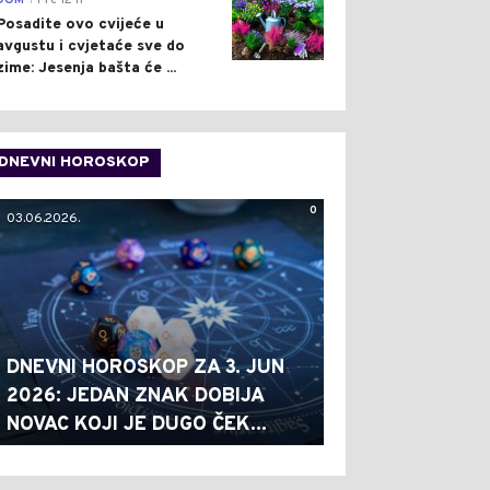
DOM
Pre 12 h
Posadite ovo cvijeće u
avgustu i cvjetaće sve do
zime: Jesenja bašta će ...
DNEVNI HOROSKOP
0
03.06.2026.
DNEVNI HOROSKOP ZA 3. JUN
2026: JEDAN ZNAK DOBIJA
NOVAC KOJI JE DUGO ČEK...