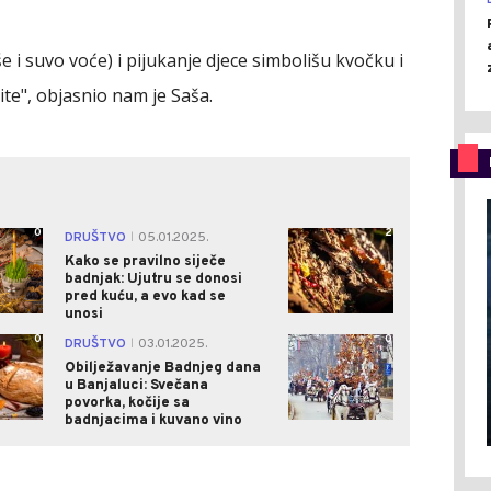
 i suvo voće) i pijukanje djece simbolišu kvočku i
tite", objasnio nam je Saša.
0
2
DRUŠTVO
05.01.2025.
|
Kako se pravilno siječe
badnjak: Ujutru se donosi
pred kuću, a evo kad se
unosi
0
0
DRUŠTVO
03.01.2025.
|
Obilježavanje Badnjeg dana
u Banjaluci: Svečana
povorka, kočije sa
badnjacima i kuvano vino