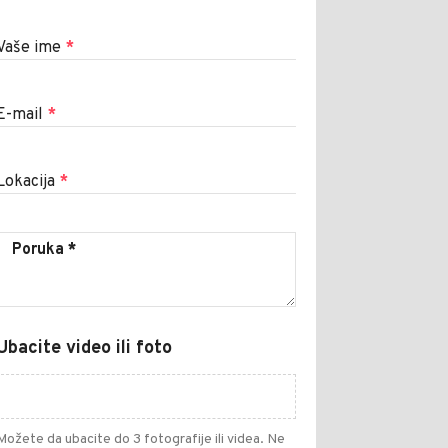
Vaše ime
*
E-mail
*
Lokacija
*
Ubacite video ili foto
Možete da ubacite do 3 fotografije ili videa. Ne