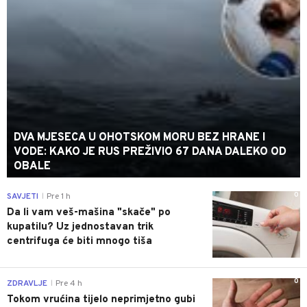
DVA MJESECA U OHOTSKOM MORU BEZ HRANE I
VODE: KAKO JE RUS PREŽIVIO 67 DANA DALEKO OD
OBALE
0
SAVJETI
Pre 1 h
|
Da li vam veš-mašina "skače" po
kupatilu? Uz jednostavan trik
centrifuga će biti mnogo tiša
0
ZDRAVLJE
Pre 4 h
|
Tokom vrućina tijelo neprimjetno gubi