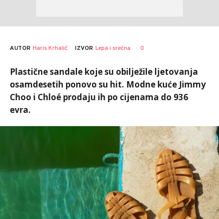
AUTOR
Haris Krhalić
0
IZVOR
Lepa i srećna
Plastične sandale koje su obilježile ljetovanja
osamdesetih ponovo su hit. Modne kuće Jimmy
Choo i Chloé prodaju ih po cijenama do 936
evra.