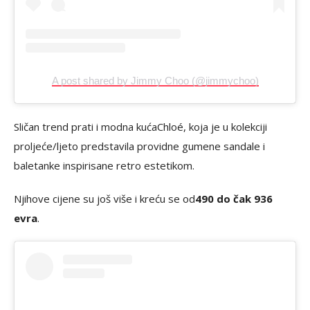
A post shared by Jimmy Choo (@jimmychoo)
Sličan trend prati i modna kuća
Chloé
, koja je u kolekciji
proljeće/ljeto predstavila providne gumene sandale i
baletanke inspirisane retro estetikom.
Njihove cijene su još više i kreću se od
490 do čak 936
evra
.