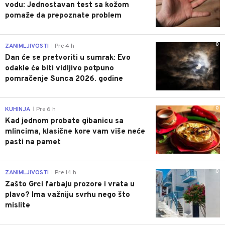
vodu: Jednostavan test sa kožom
pomaže da prepoznate problem
0
ZANIMLJIVOSTI
Pre 4 h
|
Dan će se pretvoriti u sumrak: Evo
odakle će biti vidljivo potpuno
pomračenje Sunca 2026. godine
0
KUHINJA
Pre 6 h
|
Kad jednom probate gibanicu sa
mlincima, klasične kore vam više neće
pasti na pamet
0
ZANIMLJIVOSTI
Pre 14 h
|
Zašto Grci farbaju prozore i vrata u
plavo? Ima važniju svrhu nego što
mislite