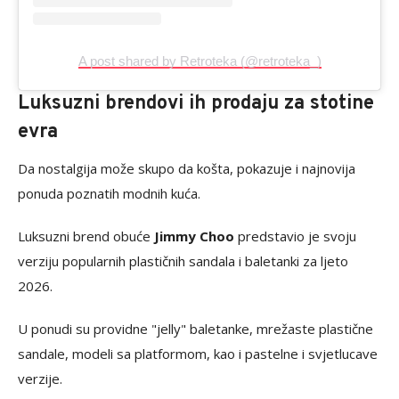
A post shared by Retroteka (@retroteka_)
Luksuzni brendovi ih prodaju za stotine
evra
Da nostalgija može skupo da košta, pokazuje i najnovija
ponuda poznatih modnih kuća.
Luksuzni brend obuće
Jimmy Choo
predstavio je svoju
verziju popularnih plastičnih sandala i baletanki za ljeto
2026.
U ponudi su providne "jelly" baletanke, mrežaste plastične
sandale, modeli sa platformom, kao i pastelne i svjetlucave
verzije.