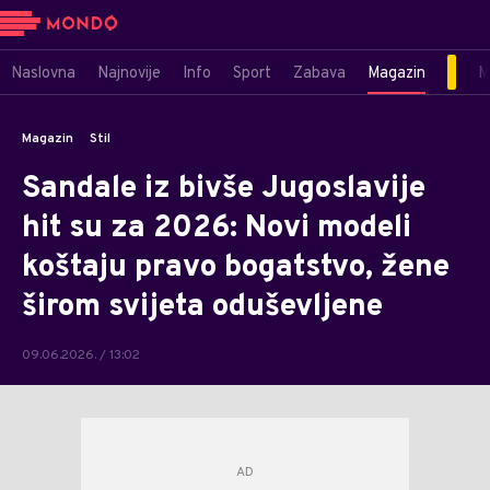
Naslovna
Najnovije
Info
Sport
Zabava
Magazin
M
Magazin
Stil
Sandale iz bivše Jugoslavije
hit su za 2026: Novi modeli
koštaju pravo bogatstvo, žene
širom svijeta oduševljene
09.06.2026. / 13:02