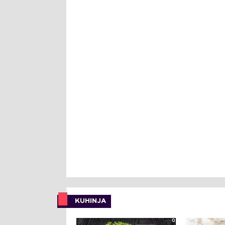
KUHINJA
0