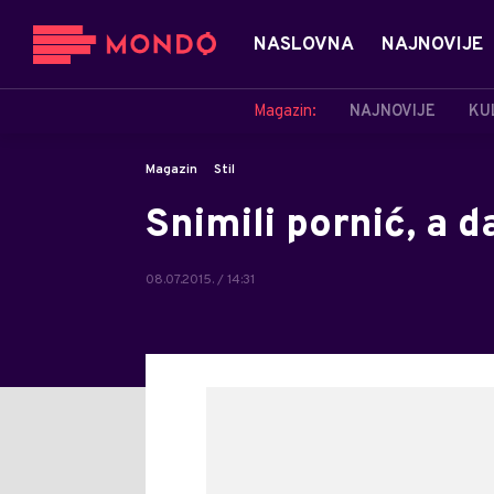
NASLOVNA
NAJNOVIJE
Magazin:
NAJNOVIJE
KU
Magazin
Stil
Snimili pornić, a d
08.07.2015. / 14:31