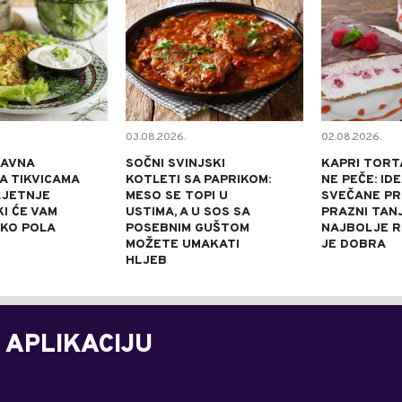
03.08.2026.
02.08.2026.
TAVNA
SOČNI SVINJSKI
KAPRI TORT
A TIKVICAMA
KOTLETI SA PAPRIKOM:
NE PEČE: ID
LJETNJE
MESO SE TOPI U
SVEČANE PRI
KI ĆE VAM
USTIMA, A U SOS SA
PRAZNI TANJ
OKO POLA
POSEBNIM GUŠTOM
NAJBOLJE R
MOŽETE UMAKATI
JE DOBRA
HLJEB
 APLIKACIJU