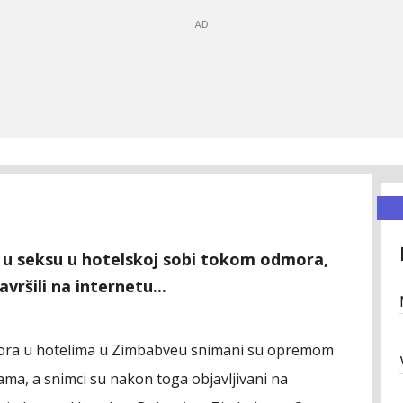
li u seksu u hotelskoj sobi tokom odmora,
avršili na internetu...
mora u hotelima u Zimbabveu snimani su opremom
ama, a snimci su nakon toga objavljivani na