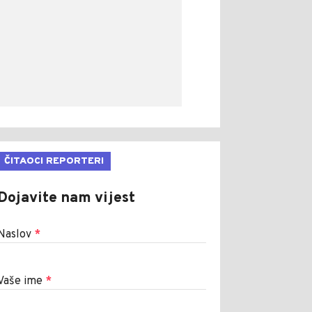
ČITAOCI REPORTERI
Dojavite nam vijest
Naslov
*
Vaše ime
*