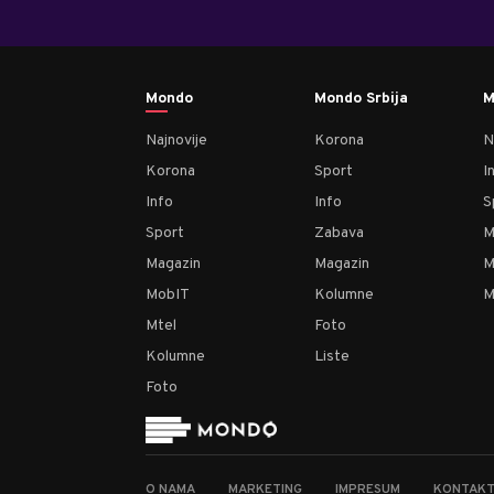
Mondo
Mondo Srbija
M
Najnovije
Korona
N
Korona
Sport
I
Info
Info
S
Sport
Zabava
M
Magazin
Magazin
M
MobIT
Kolumne
M
Mtel
Foto
Kolumne
Liste
Foto
O NAMA
MARKETING
IMPRESUM
KONTAK