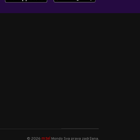
m:tel
©
2026
Mondo
Sva prava zadržana.