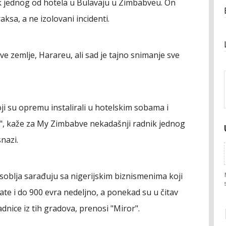
ik jednog od hotela u Bulavaju u Zimbabveu. On
aksa, a ne izolovani incidenti.
ve zemlje, Harareu, ali sad je tajno snimanje sve
oji su opremu instalirali u hotelskim sobama i
li", kaže za My Zimbabve nekadašnji radnik jednog
nazi.
 osoblja sarađuju sa nigerijskim biznismenima koji
ate i do 900 evra nedeljno, a ponekad su u čitav
dnice iz tih gradova, prenosi "Miror".