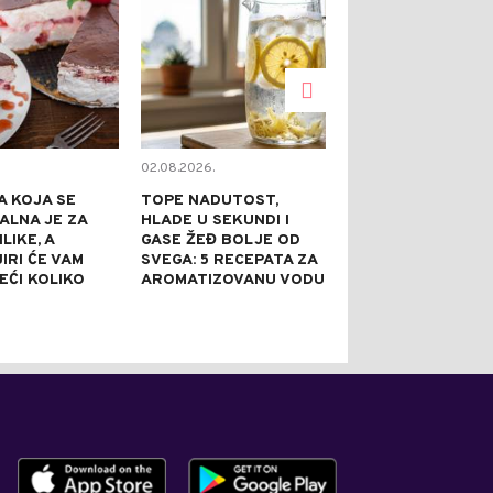
02.08.2026.
02.08.2026.
A KOJA SE
TOPE NADUTOST,
OBOGATITE NU
EALNA JE ZA
HLADE U SEKUNDI I
KESICE: UZ N
LIKE, A
GASE ŽEĐ BOLJE OD
SASTOJAKA P
IRI ĆE VAM
SVEGA: 5 RECEPATA ZA
PRAVI GURMA
EĆI KOLIKO
AROMATIZOVANU VODU
OBROK