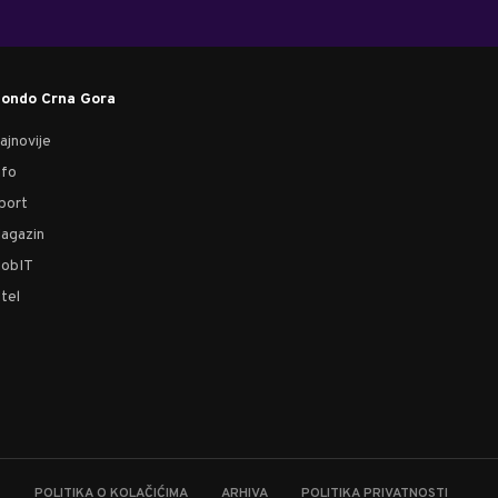
ondo Crna Gora
ajnovije
nfo
port
agazin
obIT
tel
T
POLITIKA O KOLAČIĆIMA
ARHIVA
POLITIKA PRIVATNOSTI