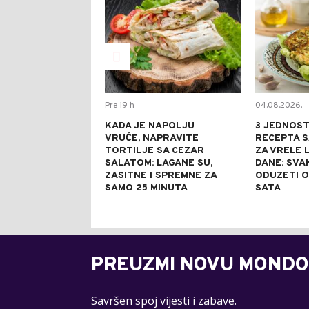
Pre 19 h
04.08.2026.
KADA JE NAPOLJU
3 JEDNOS
VRUĆE, NAPRAVITE
RECEPTA S
TORTILJE SA CEZAR
ZA VRELE 
SALATOM: LAGANE SU,
DANE: SVA
ZASITNE I SPREMNE ZA
ODUZETI 
SAMO 25 MINUTA
SATA
PREUZMI NOVU MONDO
Savršen spoj vijesti i zabave.