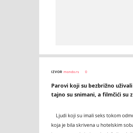
0
IZVOR
mondo.rs
Parovi koji su bezbrižno uživa
tajno su snimani, a filmčići su z
Ljudi koji su imali seks tokom od
koja je bila skrivena u hotelskim sob