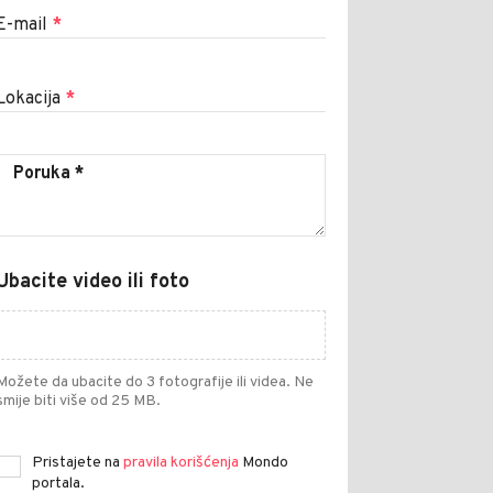
E-mail
*
Lokacija
*
Ubacite video ili foto
Možete da ubacite do 3 fotografije ili videa. Ne
smije biti više od 25 MB.
Pristajete na
pravila korišćenja
Mondo
portala.