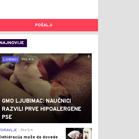
POŠALJI
NAJNOVIJE
0
Pre 4 h
LJUBIMCI
GMO LJUBIMAC: NAUČNICI
RAZVILI PRVE HIPOALERGENE
PSE
0
ZDRAVLJE
Pre 5 h
|
Dehidracija može da dovede