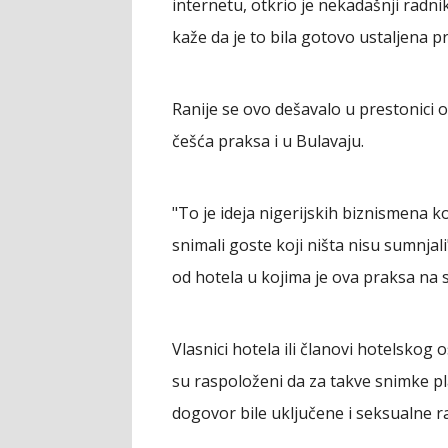
internetu, otkrio je nekadašnji radn
kaže da je to bila gotovo ustaljena pr
Ranije se ovo dešavalo u prestonici o
češća praksa i u Bulavaju.
"To je ideja nigerijskih biznismena k
snimali goste koji ništa nisu sumnja
od hotela u kojima je ova praksa na s
Vlasnici hotela ili članovi hotelskog
su raspoloženi da za takve snimke pl
dogovor bile uključene i seksualne ra