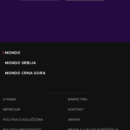
MONDO
MONDO SRBIJA
MONDO CRNA GORA
O NAMA
MARKETING
IMPRESUM
KONTAKT
POLITIKA O KOLAČIĆIMA
ARHIVA
POLITIKA PRIVATNOSTI
PRAVILA I USLOVI KORIŠĆENJA