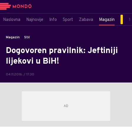
Naslovna
Najnovije
Info
Sport
Zabava
Magazin
M
Magazin
Stil
Dogovoren pravilnik: Jeftiniji
lijekovi u BiH!
04.11.2016. / 17:30