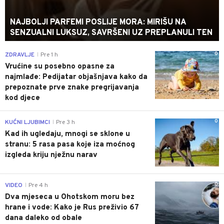
NAJBOLJI PARFEMI POSLIJE MORA: MIRIŠU NA
SENZUALNI LUKSUZ, SAVRŠENI UZ PREPLANULI TEN
0
ZDRAVLJE
Pre 1 h
|
Vrućine su posebno opasne za
najmlađe: Pedijatar objašnjava kako da
prepoznate prve znake pregrijavanja
kod djece
0
KUĆNI LJUBIMCI
Pre 3 h
|
Kad ih ugledaju, mnogi se sklone u
stranu: 5 rasa pasa koje iza moćnog
izgleda kriju nježnu narav
0
VIDEO
Pre 4 h
|
Dva mjeseca u Ohotskom moru bez
hrane i vode: Kako je Rus preživio 67
dana daleko od obale