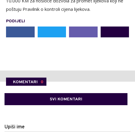
10.000 KM za nosioce dozvola za promet lijekova koji ne
poštuju Pravilnik o kontroli cijena lijekova.
PODIJELI
KOMENTARI
0
SVI KOMENTARI
Upiši ime