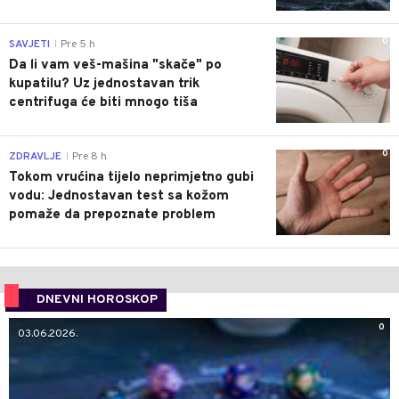
0
SAVJETI
Pre 5 h
|
Da li vam veš-mašina "skače" po
kupatilu? Uz jednostavan trik
centrifuga će biti mnogo tiša
0
ZDRAVLJE
Pre 8 h
|
Tokom vrućina tijelo neprimjetno gubi
vodu: Jednostavan test sa kožom
pomaže da prepoznate problem
DNEVNI HOROSKOP
0
03.06.2026.