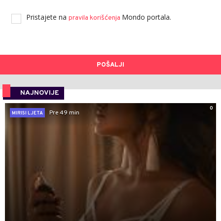
Pristajete na
Mondo portala.
pravila korišćenja
POŠALJI
NAJNOVIJE
0
Pre 49 min
MIRISI LJETA