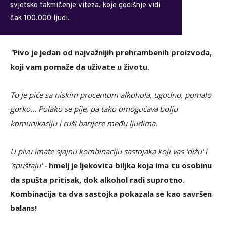
svjetsko takmičenje viteza, koje godišnje vidi
čak 100.000 ljudi.
"
Pivo je jedan od najvažnijih prehrambenih proizvoda,
koji vam pomaže da uživate u životu.
To je piće sa niskim procentom alkohola, ugodno, pomalo
gorko... Polako se pije, pa tako omogućava bolju
komunikaciju i ruši barijere među ljudima.
U pivu imate sjajnu kombinaciju sastojaka koji vas 'dižu' i
'spuštaju' -
hmelj je ljekovita biljka koja ima tu osobinu
da spušta pritisak, dok alkohol radi suprotno.
Kombinacija ta dva sastojka pokazala se kao savršen
balans!