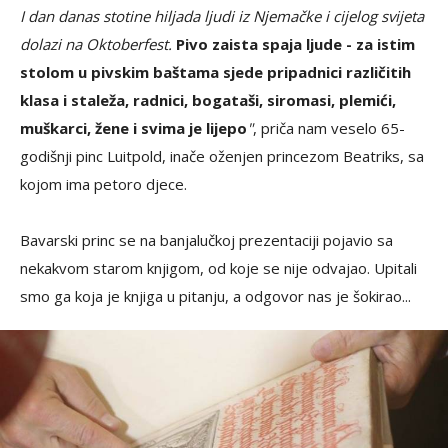
I dan danas stotine hiljada ljudi iz Njemačke i cijelog svijeta
dolazi na Oktoberfest.
Pivo zaista spaja ljude - za istim
stolom u pivskim baštama sjede pripadnici različitih
klasa i staleža, radnici, bogataši, siromasi, plemići,
muškarci, žene i svima je lijepo
"
, priča nam veselo 65-
godišnji pinc Luitpold, inače oženjen princezom Beatriks, sa
kojom ima petoro djece.
Bavarski princ se na banjalučkoj prezentaciji pojavio sa
nekakvom starom knjigom, od koje se nije odvajao. Upitali
smo ga koja je knjiga u pitanju, a odgovor nas je šokirao...