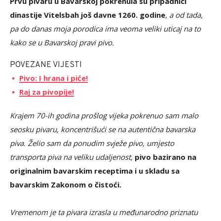
Prvu pivaru u Bavarskoj pokrenula su pripadnici
dinastije Vitelsbah još davne 1260. godine
, a od tada,
pa do danas moja porodica ima veoma veliki uticaj na to
kako se u Bavarskoj pravi pivo.
POVEZANE VIJESTI
Pivo: I hrana i piće!
Raj za pivopije!
Krajem 70-ih godina prošlog vijeka pokrenuo sam malo
seosku pivaru, koncentrišući se na autentična bavarska
piva. Želio sam da ponudim svježe pivo, umjesto
transporta piva na veliku udaljenost,
pivo bazirano na
originalnim bavarskim receptima i u skladu sa
bavarskim Zakonom o čistoći.
Vremenom je ta pivara izrasla u međunarodno priznatu