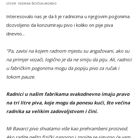
IZVOR: VEDRAN ŠEVČUK/MONDO
Interesovalo nas je da li je radnicima u njegovim pogonima
dozvoljeno da konzumiraju pivo i koliko on pije piva
dnevno...
"Pa, zavisi na kojem radnom mjestu su angažovani, ako su
na primjer vozači, logično je da ne smiju da piju. Ali, radnici
u fabričkim pogonima mogu da popiju pivo za ručak i
tokom pauze.
Radnici u našim fabrikama svakodnevno imaju pravo
na tri litre piva, koje mogu da ponesu kući, što većina
radnika sa velikim zadovoljstvom i čini.
Mi Bavarci pivo shvatamo više kao prehrambeni proizvod.
Ako radite nešto fizički naporno i znojite se sigurno će vam