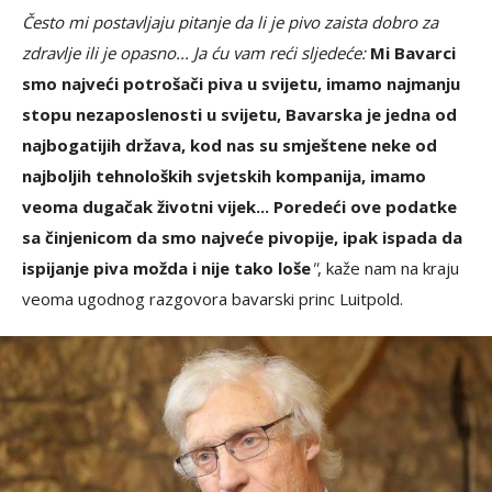
Često mi postavljaju pitanje da li je pivo zaista dobro za
zdravlje ili je opasno... Ja ću vam reći sljedeće:
Mi Bavarci
smo najveći potrošači piva u svijetu, imamo najmanju
stopu nezaposlenosti u svijetu, Bavarska je jedna od
najbogatijih država, kod nas su smještene neke od
najboljih tehnoloških svjetskih kompanija, imamo
veoma dugačak životni vijek... Poredeći ove podatke
sa činjenicom da smo najveće pivopije, ipak ispada da
ispijanje piva možda i nije tako loše
"
, kaže nam na kraju
veoma ugodnog razgovora bavarski princ Luitpold.