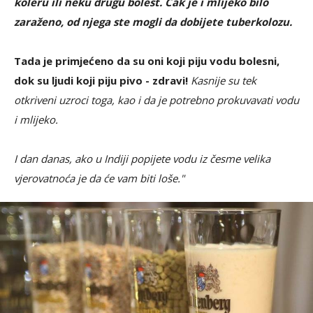
koleru ili neku drugu bolest. Čak je i mlijeko bilo
zaraženo, od njega ste mogli da dobijete tuberkolozu.
Tada je primjećeno da su oni koji piju vodu bolesni,
dok su ljudi koji piju pivo - zdravi!
Kasnije su tek
otkriveni uzroci toga, kao i da je potrebno prokuvavati vodu
i mlijeko.
I dan danas, ako u Indiji popijete vodu iz česme velika
vjerovatnoća je da će vam biti loše."