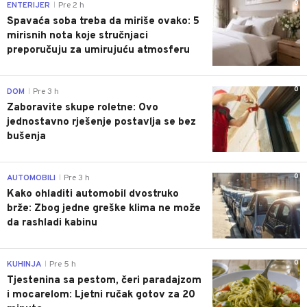
0
ENTERIJER
Pre 2 h
|
Spavaća soba treba da miriše ovako: 5
mirisnih nota koje stručnjaci
preporučuju za umirujuću atmosferu
0
DOM
Pre 3 h
|
Zaboravite skupe roletne: Ovo
jednostavno rješenje postavlja se bez
bušenja
0
AUTOMOBILI
Pre 3 h
|
Kako ohladiti automobil dvostruko
brže: Zbog jedne greške klima ne može
da rashladi kabinu
0
KUHINJA
Pre 5 h
|
Tjestenina sa pestom, čeri paradajzom
i mocarelom: Ljetni ručak gotov za 20