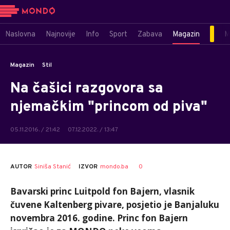
Naslovna
Najnovije
Info
Sport
Zabava
Magazin
M
Magazin
Stil
Na čašici razgovora sa
njemačkim "princom od piva"
05.11.2016. / 21:42
07.12.2022. / 13:47
AUTOR
Siniša Stanić
0
IZVOR
mondo.ba
Bavarski princ Luitpold fon Bajern, vlasnik
čuvene Kaltenberg pivare, posjetio je Banjaluku
novembra 2016. godine. Princ fon Bajern