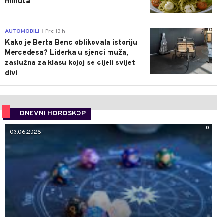
minuta
0
AUTOMOBILI
Pre 13 h
|
Kako je Berta Benc oblikovala istoriju
Mercedesa? Liderka u sjenci muža,
zaslužna za klasu kojoj se cijeli svijet
divi
DNEVNI HOROSKOP
0
03.06.2026.