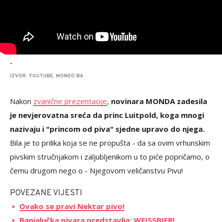
-
IZVOR: YOUTUBE, MONDO.BA
Nakon
zvanične prezentacije
,
novinara MONDA zadesila
je nevjerovatna sreća da princ Luitpold, koga mnogi
nazivaju i "princom od piva" sjedne upravo do njega.
Bila je to prilika koja se ne propušta - da sa ovim vrhunskim
pivskim stručnjakom i zaljubljenikom u to piće popričamo, o
čemu drugom nego o - Njegovom veličanstvu Pivu!
POVEZANE VIJESTI
Ovako se pravi Nektar pivo!
Banjalučka pivara predstavlja: WEISSBIER!