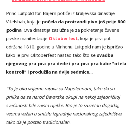
Princ Luitpold fon Bajern potiče iz kraljevska dinastije
Vitelsbah, koja je
počela da proizvodi pivo još prije 800
godina
. Ova dinastija zaslužna je za pokretanje čuvene
pivske manifestacije
Oktoberfest
, koja je prvi put
održana 1810. godine u Minhenu. Luitpold nam je ispričao
kako je prvi Oktoberfest nastao tako što se
svadba
njegovog pra-pra-pra dede i pra-pra-pra babe "otela
kontroli" i produžila na dvije sedmice...
"To je bilo vrijeme ratova sa Napoleonom, tako da su
prilike da se narod Bavarske okupi na nekoj zajedničkoj
svečanosti bile zaista rijetke. Bio je to izuzetan događaj,
veoma važan u smislu izgradnje nacionalnog zajedništva,
tako da je postao tradicionalan.