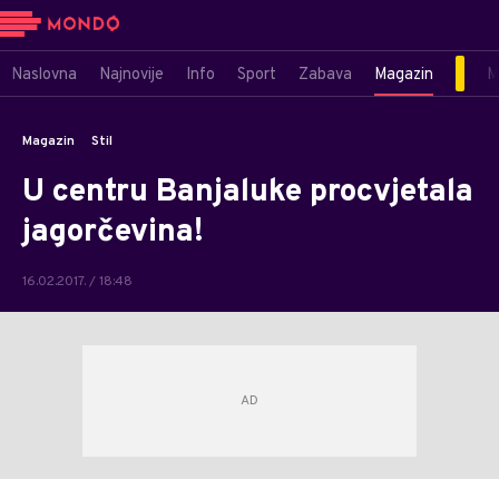
Naslovna
Najnovije
Info
Sport
Zabava
Magazin
M
Magazin
Stil
U centru Banjaluke procvjetala
jagorčevina!
16.02.2017. / 18:48