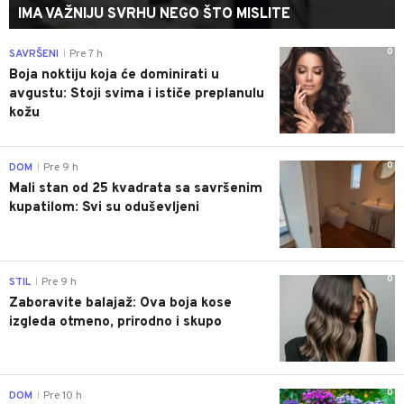
IMA VAŽNIJU SVRHU NEGO ŠTO MISLITE
0
SAVRŠENI
Pre 7 h
|
Boja noktiju koja će dominirati u
avgustu: Stoji svima i ističe preplanulu
kožu
0
DOM
Pre 9 h
|
Mali stan od 25 kvadrata sa savršenim
kupatilom: Svi su oduševljeni
0
STIL
Pre 9 h
|
Zaboravite balajaž: Ova boja kose
izgleda otmeno, prirodno i skupo
0
DOM
Pre 10 h
|