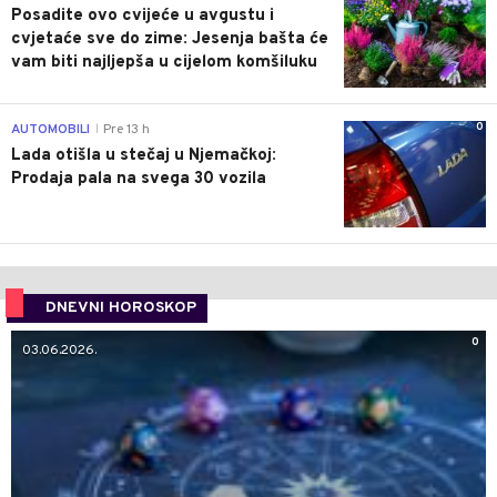
Posadite ovo cvijeće u avgustu i
cvjetaće sve do zime: Jesenja bašta će
vam biti najljepša u cijelom komšiluku
0
AUTOMOBILI
Pre 13 h
|
Lada otišla u stečaj u Njemačkoj:
Prodaja pala na svega 30 vozila
DNEVNI HOROSKOP
0
03.06.2026.