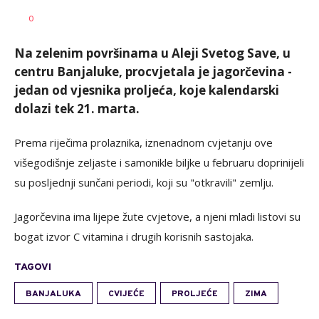
SRNA
AUTOR
0
1
Na zelenim površinama u Aleji Svetog Save, u
centru Banjaluke, procvjetala je jagorčevina -
jedan od vjesnika proljeća, koje kalendarski
dolazi tek 21. marta.
Prema riječima prolaznika, iznenadnom cvjetanju ove
višegodišnje zeljaste i samonikle biljke u februaru doprinijeli
su posljednji sunčani periodi, koji su "otkravili" zemlju.
Jagorčevina ima lijepe žute cvjetove, a njeni mladi listovi su
bogat izvor C vitamina i drugih korisnih sastojaka.
TAGOVI
BANJALUKA
CVIJEĆE
PROLJEĆE
ZIMA