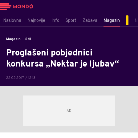
Naslovna
Najnovije
Info
Sport
Zabava
Magazin
M
Magazin
Stil
Proglašeni pobjednici
konkursa „Nektar je ljubav“
22.02.2017. / 12:13