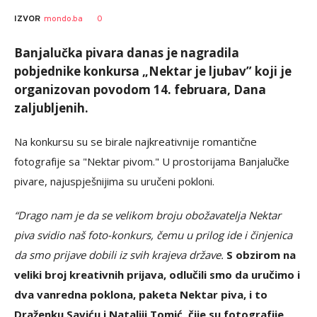
0
IZVOR
mondo.ba
Banjalučka pivara danas je nagradila
pobjednike konkursa „Nektar je ljubav” koji je
organizovan povodom 14. februara, Dana
zaljubljenih.
Na konkursu su se birale najkreativnije romantične
fotografije sa "Nektar pivom." U prostorijama Banjalučke
pivare, najuspješnijima su uručeni pokloni.
“Drago nam je da se velikom broju obožavatelja Nektar
piva svidio naš foto-konkurs, čemu u prilog ide i činjenica
da smo prijave dobili iz svih krajeva države.
S obzirom na
veliki broj kreativnih prijava, odlučili smo da uručimo i
dva vanredna poklona, paketa Nektar piva, i to
Draženku Saviću i Nataliji Tomić, čije su fotografije