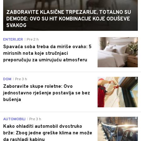
ZABORAVITE KLASIČNE TRPEZARIJE, TOTALNO SU
DEMODE: OVO SU HIT KOMBINACIJE KOJE ODUŠEVE
SVAKOG
0
ENTERIJER
Pre 2 h
|
Spavaća soba treba da miriše ovako: 5
mirisnih nota koje stručnjaci
preporučuju za umirujuću atmosferu
0
DOM
Pre 3 h
|
Zaboravite skupe roletne: Ovo
jednostavno rješenje postavlja se bez
bušenja
0
AUTOMOBILI
Pre 3 h
|
Kako ohladiti automobil dvostruko
brže: Zbog jedne greške klima ne može
da rashladi kabinu