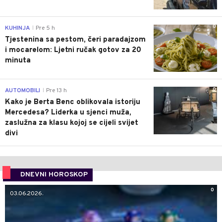
0
KUHINJA
Pre 5 h
|
Tjestenina sa pestom, čeri paradajzom
i mocarelom: Ljetni ručak gotov za 20
minuta
0
AUTOMOBILI
Pre 13 h
|
Kako je Berta Benc oblikovala istoriju
Mercedesa? Liderka u sjenci muža,
zaslužna za klasu kojoj se cijeli svijet
divi
DNEVNI HOROSKOP
0
03.06.2026.