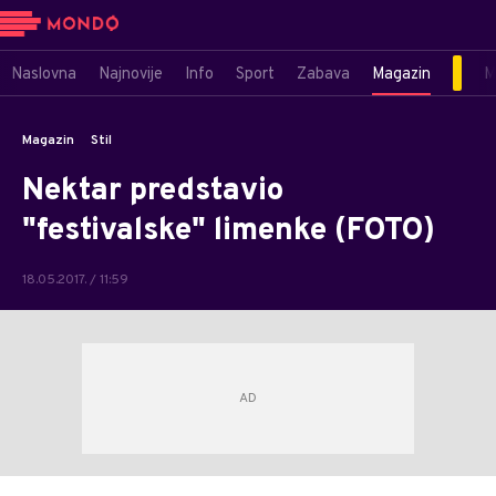
Naslovna
Najnovije
Info
Sport
Zabava
Magazin
M
Magazin
Stil
Nektar predstavio
"festivalske" limenke (FOTO)
18.05.2017. / 11:59