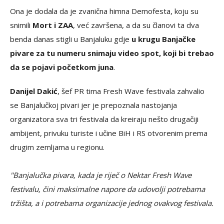
Ona je dodala da je zvanična himna Demofesta, koju su
snimili
Mort i ZAA
, već završena, a da su članovi ta dva
benda danas stigli u Banjaluku gdje
u krugu Banjačke
pivare za tu numeru snimaju video spot, koji bi trebao
da se pojavi početkom juna
.
Danijel Dakić
, šef PR tima Fresh Wave festivala zahvalio
se Banjalučkoj pivari jer je prepoznala nastojanja
organizatora sva tri festivala da kreiraju nešto drugačiji
ambijent, privuku turiste i učine BiH i RS otvorenim prema
drugim zemljama u regionu.
"Banjalučka pivara, kada je riječ o Nektar Fresh Wave
festivalu, čini maksimalne napore da udovolji potrebama
tržišta, a i potrebama organizacije jednog ovakvog festivala.