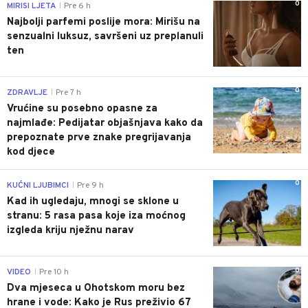
0
MIRISI LJETA
Pre 6 h
|
Najbolji parfemi poslije mora: Mirišu na
senzualni luksuz, savršeni uz preplanuli
ten
0
ZDRAVLJE
Pre 7 h
|
Vrućine su posebno opasne za
najmlađe: Pedijatar objašnjava kako da
prepoznate prve znake pregrijavanja
kod djece
0
KUĆNI LJUBIMCI
Pre 9 h
|
Kad ih ugledaju, mnogi se sklone u
stranu: 5 rasa pasa koje iza moćnog
izgleda kriju nježnu narav
0
VIDEO
Pre 10 h
|
Dva mjeseca u Ohotskom moru bez
hrane i vode: Kako je Rus preživio 67