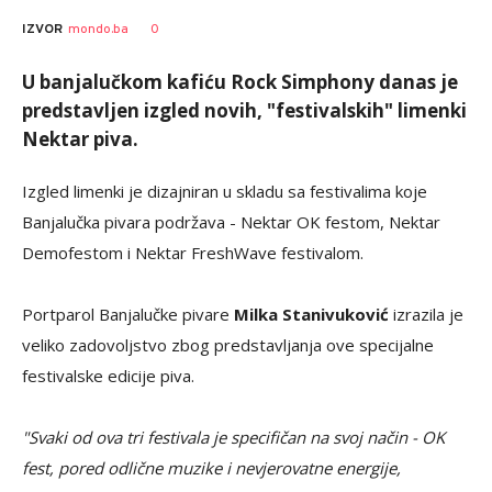
Siniša
AUTOR
0
IZVOR
mondo.ba
Stanić
U banjalučkom kafiću Rock Simphony danas je
predstavljen izgled novih, "festivalskih" limenki
Nektar piva.
Izgled limenki je dizajniran u skladu sa festivalima koje
Banjalučka pivara podržava - Nektar OK festom, Nektar
Demofestom i Nektar FreshWave festivalom.
Portparol Banjalučke pivare
Milka Stanivuković
izrazila je
veliko zadovoljstvo zbog predstavljanja ove specijalne
festivalske edicije piva.
"Svaki od ova tri festivala je specifičan na svoj način - OK
fest, pored odlične muzike i nevjerovatne energije,