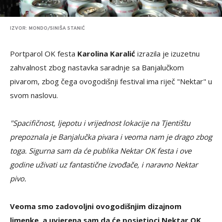
IZVOR: MONDO/SINIŠA STANIĆ
Portparol OK festa
Karolina Karalić
izrazila je izuzetnu
zahvalnost zbog nastavka saradnje sa Banjalučkom
pivarom, zbog čega ovogodišnji festival ima riječ "Nektar" u
svom naslovu.
"Spacifičnost, ljepotu i vrijednost lokacije na Tjentištu
prepoznala je Banjalučka pivara i veoma nam je drago zbog
toga. Sigurna sam da će publika Nektar OK festa i ove
godine uživati uz fantastične izvođače, i naravno Nektar
pivo.
Veoma smo zadovoljni ovogodišnjim dizajnom
limenke, a uvjerena sam da će posjetioci Nektar OK