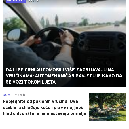
Pre 1 h
AUTOMOBILI
DA LI SE CRNI AUTOMOBILI VIŠE ZAGRIJAVAJU NA
VRUĆINAMA: AUTOMEHANIČAR SAVJETUJE KAKO DA
SE VOZI TOKOM LJETA
0
DOM
Pre 5 h
|
Pobjegnite od paklenih vrućina: Ova
stabla rashlađuju kuću i prave najljepši
hlad u dvorištu, a ne uništavaju temelje