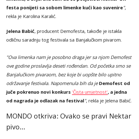
festa ponijeti sa sobom limenke kući kao suvenire
"
,
rekla je Karolina Karalić.
Jelena Babić
, producent Demofesta, takođe je istakla
odličnu saradnju tog festivala sa Banjalučkom pivarom.
"Ova limenka nam je posobno draga jer sa njom Demofest
ove godine proslavlja deseti rođendan. Od početka smo se
Banjalučkom pivaraom, bez koje bi uopšte bilo upitno
održavanje festivala. Napomenula bih da je
Demofest od
juče pokrenuo novi konkurs
'Čista umjetnost'
, a jedna
od nagrada je odlazak na festival
"
, rekla je Jelena Babić.
MONDO otkriva: Ovako se pravi Nektar
pivo...