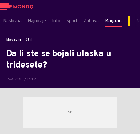
Naslovna
Najnovije
Info
Sport
Zabava
Magazin
M
Magazin
Stil
Da li ste se bojali ulaska u
tridesete?
18.07.2017. / 17:49