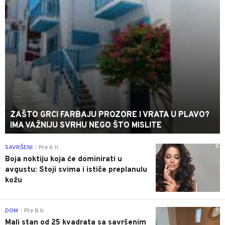
ZAŠTO GRCI FARBAJU PROZORE I VRATA U PLAVO?
IMA VAŽNIJU SVRHU NEGO ŠTO MISLITE
0
SAVRŠENI
Pre 6 h
|
Boja noktiju koja će dominirati u
avgustu: Stoji svima i ističe preplanulu
kožu
0
DOM
Pre 8 h
|
Mali stan od 25 kvadrata sa savršenim