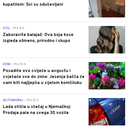
kupatilom: Svi su oduševljeni
0
STIL
Pre 9 h
|
Zaboravite balajaž: Ova boja kose
izgleda otmeno, prirodno i skupo
0
DOM
Pre 10 h
|
Posadite ovo cvijeće u avgustu i
cvjetaće sve do zime: Jesenja bašta će
vam biti najljepša u cijelom komšiluku
0
AUTOMOBILI
Pre 12 h
|
Lada otišla u stečaj u Njemačkoj:
Prodaja pala na svega 30 vozila