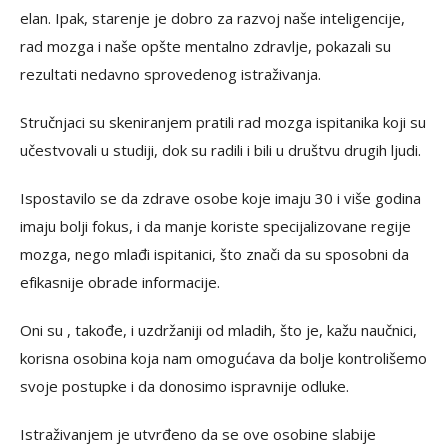
elan. Ipak, starenje je dobro za razvoj naše inteligencije,
rad mozga i naše opšte mentalno zdravlje, pokazali su
rezultati nedavno sprovedenog istraživanja.
Stručnjaci su skeniranjem pratili rad mozga ispitanika koji su
učestvovali u studiji, dok su radili i bili u društvu drugih ljudi.
Ispostavilo se da zdrave osobe koje imaju 30 i više godina
imaju bolji fokus, i da manje koriste specijalizovane regije
mozga, nego mlađi ispitanici, što znači da su sposobni da
efikasnije obrade informacije.
Oni su , takođe, i uzdržaniji od mladih, što je, kažu naučnici,
korisna osobina koja nam omogućava da bolje kontrolišemo
svoje postupke i da donosimo ispravnije odluke.
Istraživanjem je utvrđeno da se ove osobine slabije