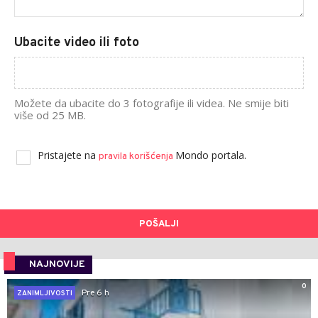
Ubacite video ili foto
Možete da ubacite do 3 fotografije ili videa. Ne smije biti
više od 25 MB.
Pristajete na
Mondo portala.
pravila korišćenja
POŠALJI
NAJNOVIJE
0
Pre 6 h
ZANIMLJIVOSTI