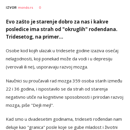
0
IZVOR
mondo.rs
Evo zašto je starenje dobro za nas i kakve
posledice ima strah od "okruglih" rođendana.
Tridesetog, na primer...
Osobe kod kojih ulazak u tridesete godine izaziva osećaj
nelagodnosti, koji ponekad može da vodi i u depresiju
(verovali ili ne), usporavaju razvoj mozga.
Naučnici su proučavali rad mozga 359 osoba starih između
22 i 36 godina, i ispostavilo se da strah od starenja
negativno utiče na kognitivne sposobnosti i prirodan razvoj
mozga, piše "Dejli mejl".
Kad smo u dvadesetim godinama, trideseti rođendan nam
deluje kao "granica" posle koje se gube mladost i životni