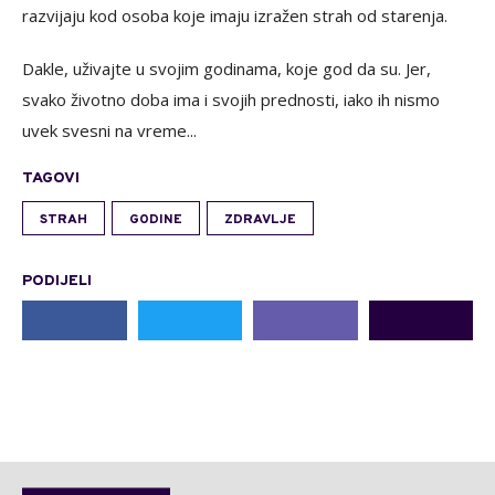
razvijaju kod osoba koje imaju izražen strah od starenja.
Dakle, uživajte u svojim godinama, koje god da su. Jer,
svako životno doba ima i svojih prednosti, iako ih nismo
uvek svesni na vreme...
TAGOVI
STRAH
GODINE
ZDRAVLJE
PODIJELI