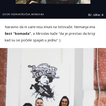
IZVOR: VEDRAN ŠEVČUK, MONDO.BA
Br. slika: 4
Naravno da ni sami nisu imuni na tetovaže. Nemanja ima
šest “komada”
, a Miroslav kaže “da je prestao da broji
kad su se počele spajati u jednu” :)