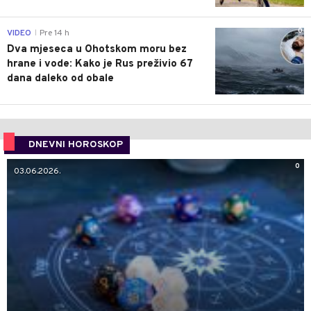
0
VIDEO
Pre 14 h
|
Dva mjeseca u Ohotskom moru bez
hrane i vode: Kako je Rus preživio 67
dana daleko od obale
DNEVNI HOROSKOP
0
03.06.2026.