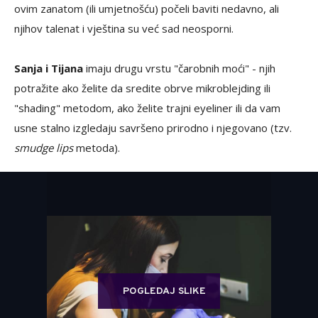
ovim zanatom (ili umjetnošću) počeli baviti nedavno, ali
njihov talenat i vještina su već sad neosporni.
Sanja i Tijana
imaju drugu vrstu "čarobnih moći" - njih
potražite ako želite da sredite obrve mikroblejding ili
"shading" metodom, ako želite trajni eyeliner ili da vam
usne stalno izgledaju savršeno prirodno i njegovano (tzv.
smudge lips
metoda).
POGLEDAJ SLIKE