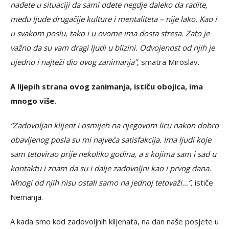
nađete u situaciji da sami odete negdje daleko da radite,
među ljude drugačije kulture i mentaliteta – nije lako. Kao i
u svakom poslu, tako i u ovome ima dosta stresa. Zato je
važno da su vam dragi ljudi u blizini. Odvojenost od njih je
ujedno i najteži dio ovog zanimanja”
, smatra Miroslav.
A lijepih strana ovog zanimanja, ističu obojica, ima
mnogo više.
“Zadovoljan klijent i osmijeh na njegovom licu nakon dobro
obavljenog posla su mi najveća satisfakcija. Ima ljudi koje
sam tetovirao prije nekoliko godina, a s kojima sam i sad u
kontaktu i znam da su i dalje zadovoljni kao i prvog dana.
Mnogi od njih nisu ostali samo na jednoj tetovaži…”,
ističe
Nemanja.
A kada smo kod zadovoljnih klijenata, na dan naše posjete u