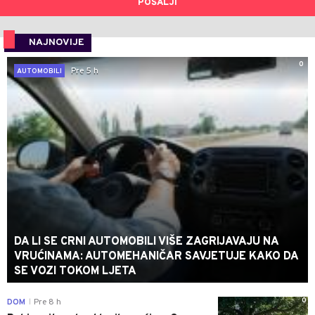
POŠALJI
NAJNOVIJE
0
Pre 5 h
AUTOMOBILI
DA LI SE CRNI AUTOMOBILI VIŠE ZAGRIJAVAJU NA
VRUĆINAMA: AUTOMEHANIČAR SAVJETUJE KAKO DA
SE VOZI TOKOM LJETA
0
DOM
Pre 8 h
|