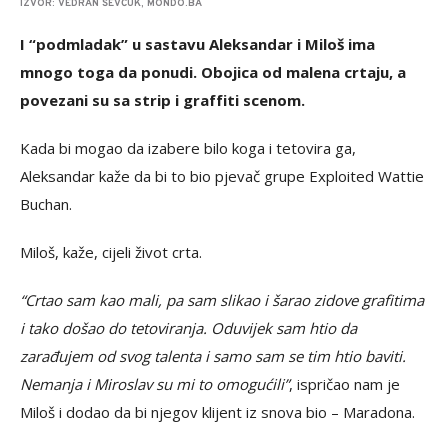
IZVOR: VEDRAN ŠEVČUK, MONDO.BA
I “podmladak” u sastavu Aleksandar i Miloš ima
mnogo toga da ponudi. Obojica od malena crtaju, a
povezani su sa strip i graffiti scenom.
Kada bi mogao da izabere bilo koga i tetovira ga,
Aleksandar kaže da bi to bio pjevač grupe Exploited Wattie
Buchan.
Miloš, kaže, cijeli život crta.
“Crtao sam kao mali, pa sam slikao i šarao zidove grafitima
i tako došao do tetoviranja. Oduvijek sam htio da
zarađujem od svog talenta i samo sam se tim htio baviti.
Nemanja i Miroslav su mi to omogućili”
, ispričao nam je
Miloš i dodao da bi njegov klijent iz snova bio – Maradona.