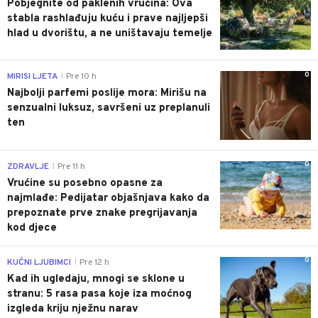
Pobjegnite od paklenih vrućina: Ova
stabla rashlađuju kuću i prave najljepši
hlad u dvorištu, a ne uništavaju temelje
0
MIRISI LJETA
Pre 10 h
|
Najbolji parfemi poslije mora: Mirišu na
senzualni luksuz, savršeni uz preplanuli
ten
0
ZDRAVLJE
Pre 11 h
|
Vrućine su posebno opasne za
najmlađe: Pedijatar objašnjava kako da
prepoznate prve znake pregrijavanja
kod djece
0
KUĆNI LJUBIMCI
Pre 12 h
|
Kad ih ugledaju, mnogi se sklone u
stranu: 5 rasa pasa koje iza moćnog
izgleda kriju nježnu narav