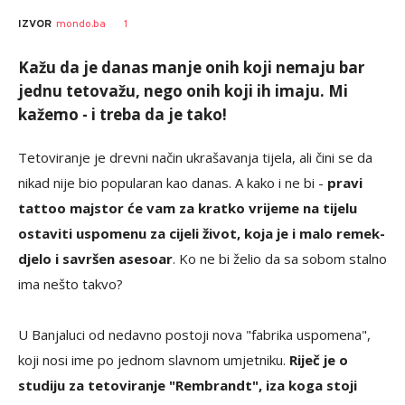
Vesna
AUTOR
1
IZVOR
mondo.ba
Kerkez
Kažu da je danas manje onih koji nemaju bar
jednu tetovažu, nego onih koji ih imaju. Mi
kažemo - i treba da je tako!
Tetoviranje je drevni način ukrašavanja tijela, ali čini se da
nikad nije bio popularan kao danas. A kako i ne bi -
pravi
tattoo majstor će vam za kratko vrijeme na tijelu
ostaviti uspomenu za cijeli život, koja je i malo remek-
djelo i savršen asesoar
. Ko ne bi želio da sa sobom stalno
ima nešto takvo?
U Banjaluci od nedavno postoji nova "fabrika uspomena",
koji nosi ime po jednom slavnom umjetniku.
Riječ je o
studiju za tetoviranje "Rembrandt", iza koga stoji