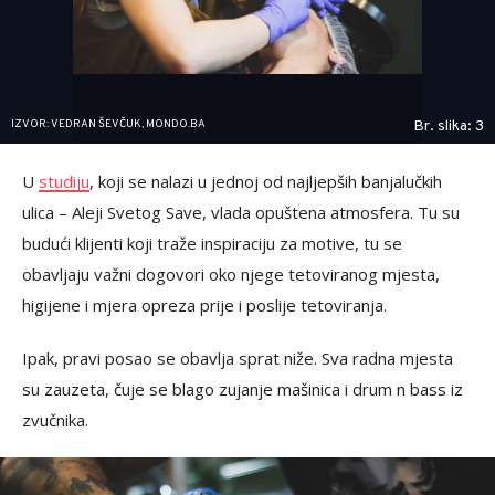
IZVOR: VEDRAN ŠEVČUK, MONDO.BA
Br. slika: 3
U
studiju
, koji se nalazi u jednoj od najljepših banjalučkih
ulica – Aleji Svetog Save, vlada opuštena atmosfera. Tu su
budući klijenti koji traže inspiraciju za motive, tu se
obavljaju važni dogovori oko njege tetoviranog mjesta,
higijene i mjera opreza prije i poslije tetoviranja.
Ipak, pravi posao se obavlja sprat niže. Sva radna mjesta
su zauzeta, čuje se blago zujanje mašinica i drum n bass iz
zvučnika.