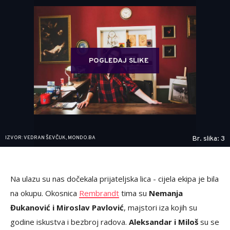
POGLEDAJ SLIKE
IZVOR: VEDRAN ŠEVČUK, MONDO.BA
Br. slika: 3
Na ulazu su nas dočekala prijateljska lica - cijela ekipa je bila
na okupu. Okosnica
Rembrandt
tima su
Nemanja
Đukanović i Miroslav Pavlović
, majstori iza kojih su
godine iskustva i bezbroj radova.
Aleksandar i Miloš
su se