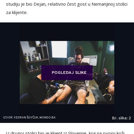
studiju je bio Dejan, relativno čest gost u Nemanjinoj stolici
za klijente.
POGLEDAJ SLIKE
IZVOR: VEDRAN ŠEVČUK, MONDO.BA
Br. slika: 2
U drugoj stolici bio je klijent iz Slovenije, koji na svojoj koži