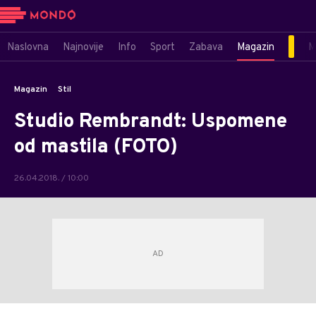
Naslovna
Najnovije
Info
Sport
Zabava
Magazin
M
Magazin
Stil
Studio Rembrandt: Uspomene
od mastila (FOTO)
26.04.2018. / 10:00