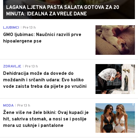
LAGANA LJETNA PASTA SALATA GOTOVA ZA 20
MINUTA: IDEALNA ZA VRELE DANE
0
LJUBIMCI
Pre 13 h
|
GMO ljubimac: Naučnici razvili prve
hipoalergene pse
0
ZDRAVLJE
Pre 13 h
|
Dehidracija može da dovede do
moždanih i srčanih udara: Evo koliko
vode zaista treba da pijete po vrućini
0
MODA
Pre 13 h
|
Žene više ne žele bikini: Ovaj kupaći je
hit, sakriva stomak, a nosi se i poslije
mora uz suknje i pantalone