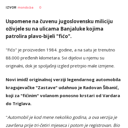
SRNA
AUTOR
0
IZVOR
mondo.ba
1
Uspomene na čuvenu jugoslovensku miliciju
oživjele su na ulicama Banjaluke kojima
patrolira plavo-bijeli "fićo".
"Fićo" je proizveden 1984. godine, a na satu je trenutno
88.000 pređenih kilometara. Svi dijelovi u njemu su
originalni, dok je spoljašnji izgled pretrpio male izmjene.
Novi imidž originalnoj verziji legendarnog automobila
kragujevačke "Zastave" udahnuo je Radovan Šibanić,
koji za "fićinim" volanom ponosno krstari od Vardara
do Triglava.
"
Automobil je kod mene nekoliko godina, a ova verzija je
završena prije tri-četiri mjeseca i potom je registrovan. Bio