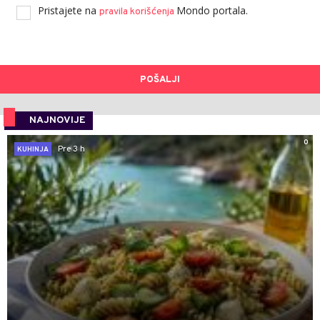
Pristajete na
Mondo portala.
pravila korišćenja
POŠALJI
NAJNOVIJE
0
Pre 3 h
KUHINJA