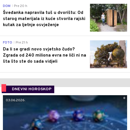
0
DOM
Pre 20 h
|
Šveđanka napravila tuš u dvorištu: Od
starog materijala iz kuće stvorila rajski
kutak za ljetnje osvježenje
0
FOTO
Pre 21 h
|
Da li se gradi novo svjetsko čudo?
Zgrada od 240 miliona evra ne liči ni na
šta što ste do sada vidjeli
DNEVNI HOROSKOP
0
03.06.2026.