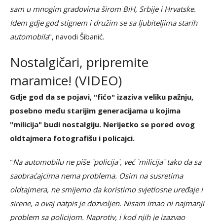
sam u mnogim gradovima širom BiH, Srbije i Hrvatske.
Idem gdje god stignem i družim se sa ljubiteljima starih
automobila
", navodi Šibanić.
Nostalgičari, pripremite
maramice! (VIDEO)
Gdje god da se pojavi, "fićo" izaziva veliku pažnju,
posebno među starijim generacijama u kojima
"milicija" budi nostalgiju. Nerijetko se pored ovog
oldtajmera fotografišu i policajci.
"
Na automobilu ne piše `policija`, već `milicija` tako da sa
saobraćajcima nema problema. Osim na susretima
oldtajmera, ne smijemo da koristimo svjetlosne uređaje i
sirene, a ovaj natpis je dozvoljen. Nisam imao ni najmanji
problem sa policijom. Naprotiv, i kod njih je izazvao