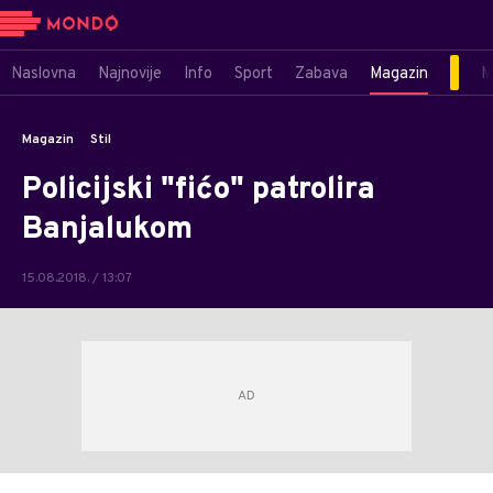
Naslovna
Najnovije
Info
Sport
Zabava
Magazin
M
Magazin
Stil
Policijski "fićo" patrolira
Banjalukom
15.08.2018. / 13:07