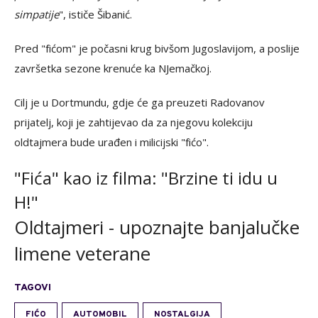
simpatije
", ističe Šibanić.
Pred "fićom" je počasni krug bivšom Jugoslavijom, a poslije
završetka sezone krenuće ka NJemačkoj.
Cilj je u Dortmundu, gdje će ga preuzeti Radovanov
prijatelj, koji je zahtijevao da za njegovu kolekciju
oldtajmera bude urađen i milicijski "fićo".
"Fića" kao iz filma: "Brzine ti idu u
H!"
Oldtajmeri - upoznajte banjalučke
limene veterane
TAGOVI
FIĆO
AUTOMOBIL
NOSTALGIJA