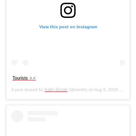
View this post on Instagram
Tourists ‍♀️‍♂️
Kelly Brook
A post shared by
(@iamkb) on
Aug 9, 2018 at 8:46am PDT