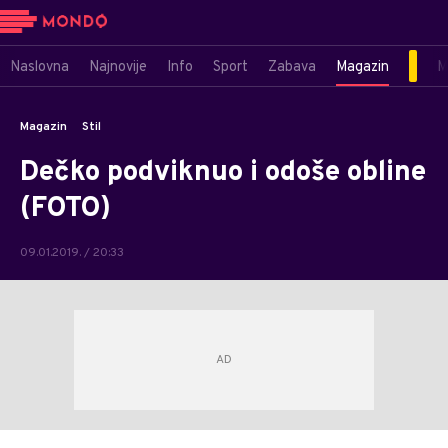
Naslovna
Najnovije
Info
Sport
Zabava
Magazin
M
Magazin
Stil
Dečko podviknuo i odoše obline
(FOTO)
09.01.2019. / 20:33