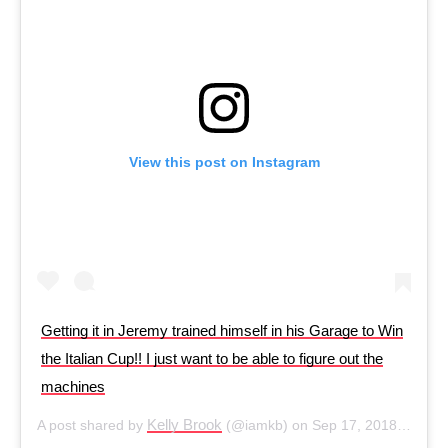
View this post on Instagram
Getting it in Jeremy trained himself in his Garage to Win
the Italian Cup!! I just want to be able to figure out the
machines
Kelly Brook
A post shared by
(@iamkb) on
Sep 17, 2018 at 2:06am PDT