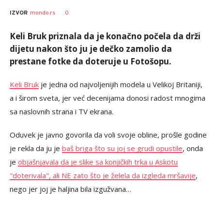
0
IZVOR
mondo.rs
Keli Bruk priznala da je konačno počela da drži
dijetu nakon što ju je dečko zamolio da
prestane fotke da doteruje u Fotošopu.
Keli Bruk
je jedna od najvoljenijih modela u Velikoj Britaniji,
a i širom sveta, jer već decenijama donosi radost mnogima
sa naslovnih strana i TV ekrana.
Oduvek je javno govorila da voli svoje obline, prošle godine
je rekla da ju je
baš briga što su joj se grudi opustile
, onda
je
objašnjavala da je slike sa konjičkih trka u Askotu
"doterivala", ali NE zato što je želela da izgleda mršavije
,
nego jer joj je haljina bila izgužvana…