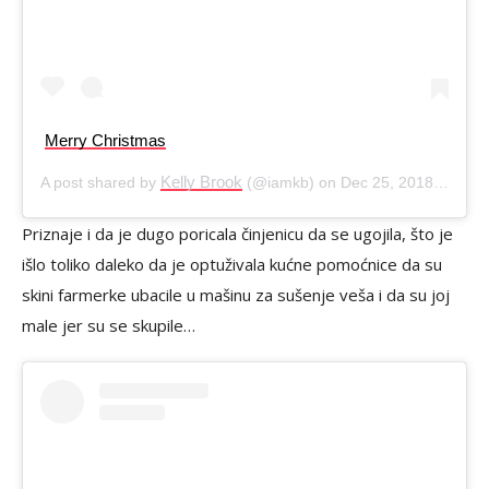
Merry Christmas
Kelly Brook
A post shared by
(@iamkb) on
Dec 25, 2018 at 12:54am PST
Priznaje i da je dugo poricala činjenicu da se ugojila, što je
išlo toliko daleko da je optuživala kućne pomoćnice da su
skini farmerke ubacile u mašinu za sušenje veša i da su joj
male jer su se skupile…