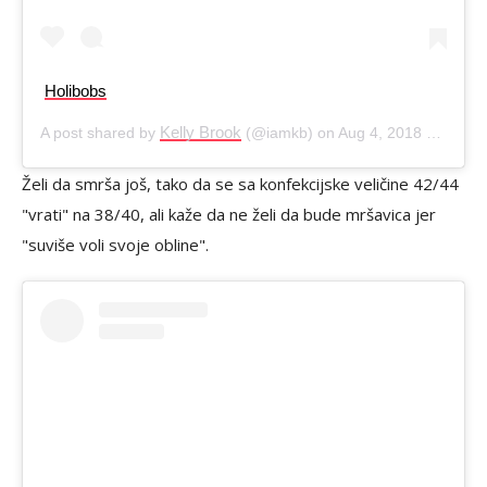
Holibobs
Kelly Brook
A post shared by
(@iamkb) on
Aug 4, 2018 at 7:44am PDT
Želi da smrša još, tako da se sa konfekcijske veličine 42/44
"vrati" na 38/40, ali kaže da ne želi da bude mršavica jer
"suviše voli svoje obline".