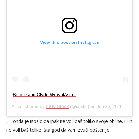
View this post on Instagram
Bonnie and Clyde #RoyalAscot
Kelly Brook
A post shared by
(@iamkb) on
Jun 23, 2018 at 1:58am PDT
… i onda je ispalo da ipak ne voli baš toliko svoje obline. Ili ih
ne voli baš tolike, šta god da vam zvuči poštenije.