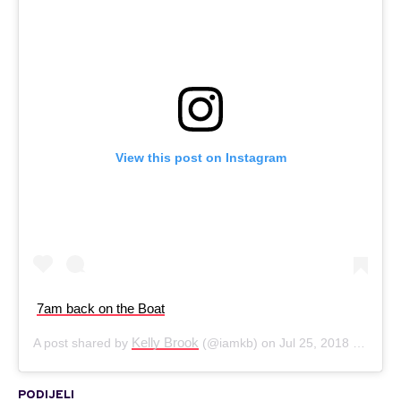
View this post on Instagram
7am back on the Boat
Kelly Brook
A post shared by
(@iamkb) on
Jul 25, 2018 at 11:36pm PDT
PODIJELI