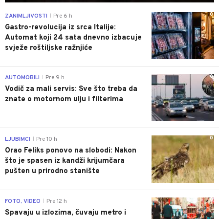
0
ZANIMLJIVOSTI
Pre 6 h
|
Gastro-revolucija iz srca Italije:
Automat koji 24 sata dnevno izbacuje
svježe roštiljske ražnjiće
0
AUTOMOBILI
Pre 9 h
|
Vodič za mali servis: Sve što treba da
znate o motornom ulju i filterima
0
LJUBIMCI
Pre 10 h
|
Orao Feliks ponovo na slobodi: Nakon
što je spasen iz kandži krijumčara
pušten u prirodno stanište
0
FOTO, VIDEO
Pre 12 h
|
Spavaju u izlozima, čuvaju metro i