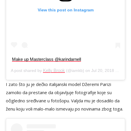
View this post on Instagram
Make up Masterclass @karindarnell
Kelly Brook
A post shared by
(@iamkb) on
Jul 20, 2018 at 2:54am PDT
I zato što ju je dečko italijanski model Džeremi Parizi
zamolio da prestane da objavljuje fotografije koje su
očigledno sređivane u fotošopu. Valjda mu je dosadilo da
ženu koju voli malo-malo ismevaju po novinama zbog toga.