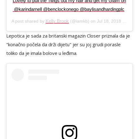
Lovely to pull the Twigs out my hair and get my Glam on
‍ @karindarnell @benclockonego @baylisandhardingplc
Kelly Brook
A post shared by
(@iamkb) on
Jul 18, 2018 at 9:48am PDT
Lepotica je sada za britanski magazin Closer priznala da je
"konačno počela da drži dijetu" jer su joj grudi porasle
toliko da je imala bolove u leđima.