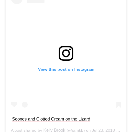
View this post on Instagram
Scones and Clotted Cream on the Lizard
Kelly Brook
A post shared by
(@iamkb) on
Jul 23, 2018 at 7:55am PDT