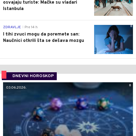
osvajaju turiste: Mačke su vladari
Istanbula
0
ZDRAVLJE
Pre 14 h
|
I tihi zvuci mogu da poremete san:
Naučnici otkrili šta se dešava mozgu
DNEVNI HOROSKOP
0
03.06.2026.