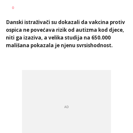
SRNA
AUTOR
0
1
Danski istraživači su dokazali da vakcina protiv
ospica ne povećava rizik od autizma kod djece,
niti ga izaziva, a velika studija na 650.000
mališana pokazala je njenu svrsishodnost.