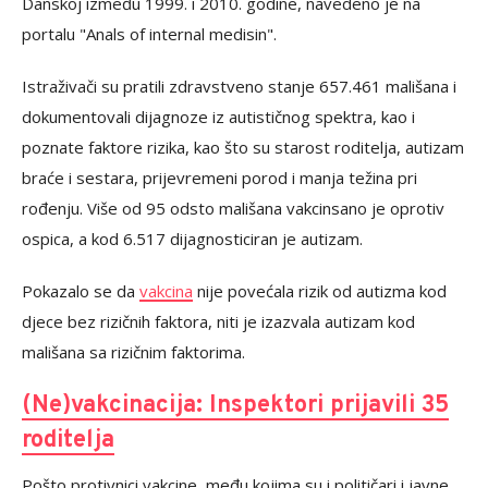
Danskoj između 1999. i 2010. godine, navedeno je na
portalu "Anals of internal medisin".
Istraživači su pratili zdravstveno stanje 657.461 mališana i
dokumentovali dijagnoze iz autističnog spektra, kao i
poznate faktore rizika, kao što su starost roditelja, autizam
braće i sestara, prijevremeni porod i manja težina pri
rođenju. Više od 95 odsto mališana vakcinsano je oprotiv
ospica, a kod 6.517 dijagnosticiran je autizam.
Pokazalo se da
vakcina
nije povećala rizik od autizma kod
djece bez rizičnih faktora, niti je izazvala autizam kod
mališana sa rizičnim faktorima.
(Ne)vakcinacija: Inspektori prijavili 35
roditelja
Pošto protivnici vakcine, među kojima su i političari i javne