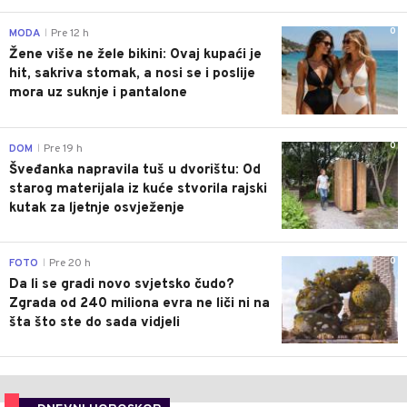
0
MODA
Pre 12 h
|
Žene više ne žele bikini: Ovaj kupaći je
hit, sakriva stomak, a nosi se i poslije
mora uz suknje i pantalone
0
DOM
Pre 19 h
|
Šveđanka napravila tuš u dvorištu: Od
starog materijala iz kuće stvorila rajski
kutak za ljetnje osvježenje
0
FOTO
Pre 20 h
|
Da li se gradi novo svjetsko čudo?
Zgrada od 240 miliona evra ne liči ni na
šta što ste do sada vidjeli