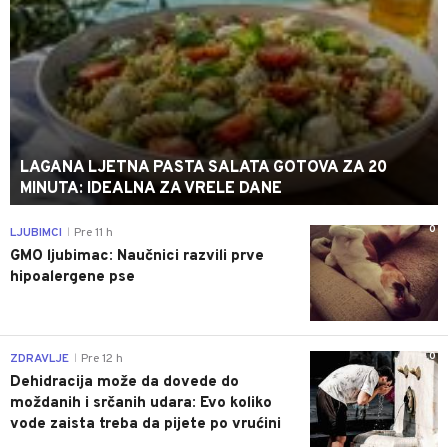
LAGANA LJETNA PASTA SALATA GOTOVA ZA 20
MINUTA: IDEALNA ZA VRELE DANE
0
LJUBIMCI
Pre 11 h
|
GMO ljubimac: Naučnici razvili prve
hipoalergene pse
0
ZDRAVLJE
Pre 12 h
|
Dehidracija može da dovede do
moždanih i srčanih udara: Evo koliko
vode zaista treba da pijete po vrućini