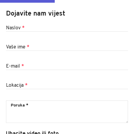
Dojavite nam vijest
Naslov
*
Vaše ime
*
E-mail
*
Lokacija
*
Ubacite video ili foto