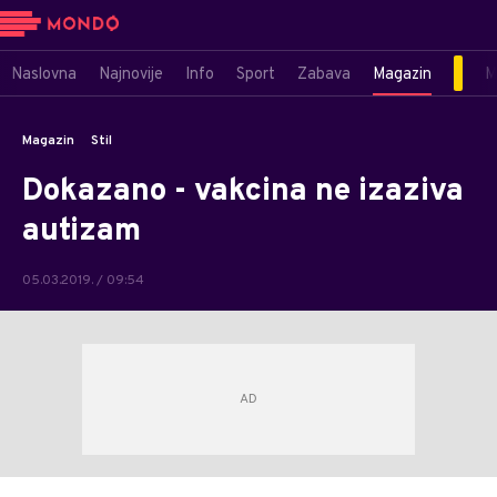
Naslovna
Najnovije
Info
Sport
Zabava
Magazin
M
Magazin
Stil
Dokazano - vakcina ne izaziva
autizam
05.03.2019. / 09:54