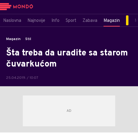
Naslovna
Najnovije
Info
Sport
Zabava
Magazin
M
Magazin
Stil
Šta treba da uradite sa starom
čuvarkućom
25.04.2019. / 10:07