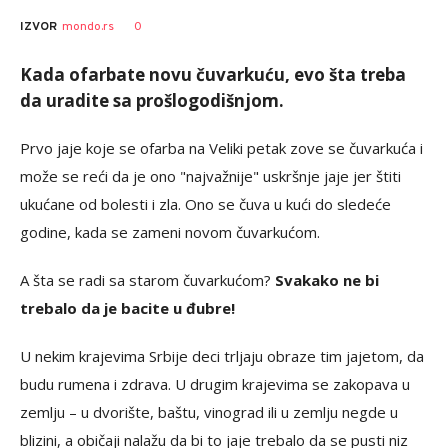
0
IZVOR
mondo.rs
Kada ofarbate novu čuvarkuću, evo šta treba
da uradite sa prošlogodišnjom.
Prvo jaje koje se ofarba na Veliki petak zove se čuvarkuća i
može se reći da je ono "najvažnije" uskršnje jaje jer štiti
ukućane od bolesti i zla. Ono se čuva u kući do sledeće
godine, kada se zameni novom čuvarkućom.
A šta se radi sa starom čuvarkućom?
Svakako ne bi
trebalo da je bacite u đubre!
U nekim krajevima Srbije deci trljaju obraze tim jajetom, da
budu rumena i zdrava. U drugim krajevima se zakopava u
zemlju – u dvorište, baštu, vinograd ili u zemlju negde u
blizini, a običaji nalažu da bi to jaje trebalo da se pusti niz