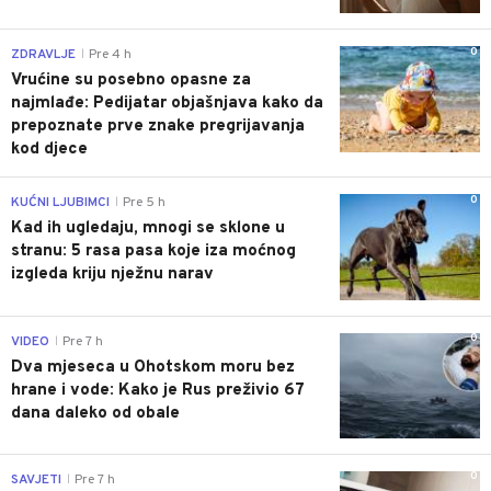
0
ZDRAVLJE
Pre 4 h
|
Vrućine su posebno opasne za
najmlađe: Pedijatar objašnjava kako da
prepoznate prve znake pregrijavanja
kod djece
0
KUĆNI LJUBIMCI
Pre 5 h
|
Kad ih ugledaju, mnogi se sklone u
stranu: 5 rasa pasa koje iza moćnog
izgleda kriju nježnu narav
0
VIDEO
Pre 7 h
|
Dva mjeseca u Ohotskom moru bez
hrane i vode: Kako je Rus preživio 67
dana daleko od obale
0
SAVJETI
Pre 7 h
|