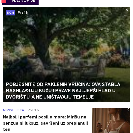
NAJNOVIJE
0
Pre 1 h
DOM
POBJEGNITE OD PAKLENIH VRUĆINA: OVA STABLA
RASHLAĐUJU KUĆU I PRAVE NAJLJEPŠI HLAD U
DVORIŠTU, A NE UNIŠTAVAJU TEMELJE
0
MIRISI LJETA
Pre 3 h
|
Najbolji parfemi poslije mora: Mirišu na
senzualni luksuz, savršeni uz preplanuli
ten