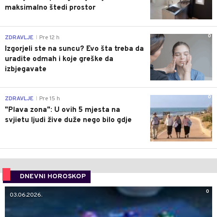
maksimalno štedi prostor
0
ZDRAVLJE
Pre 12 h
|
Izgorjeli ste na suncu? Evo šta treba da
uradite odmah i koje greške da
izbjegavate
0
ZDRAVLJE
Pre 15 h
|
"Plava zona": U ovih 5 mjesta na
svjietu ljudi žive duže nego bilo gdje
DNEVNI HOROSKOP
0
03.06.2026.