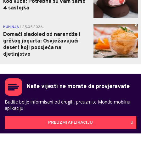
kod kuće: Potrebna su vam samo
4 sastojka
0
KUHINJA
25.05.2026.
|
Domaći sladoled od narandže i
grčkog jogurta: Osvježavajući
desert koji podsjeća na
djetinjstvo
Naše vijesti ne morate da provjeravate
Budite bolje informisani od drugih, preuzmite Mondo mobilnu
aplikaciju
PREUZMI APLIKACIJU