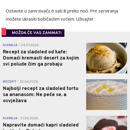
Ostavite u zamrzivaču 6 sati ili preko noći. Pre serviranja
možete ukrasiti bobičastim voćem. Uživajte!
MOŽDA ĆE VAS ZANIMATI
0
KUHINJA
04.07.2026.
|
Recept za sladoled od kafe:
Domaći kremasti desert za kojim
svi polude čim ga probaju
0
RECEPT
30.06.2026.
|
Najbolji recept za sladoled tortu
sa ananasom: Ne peče se, a
osvježava
0
KUHINJA
21.06.2026.
|
Napravite domaći kapri sladoled