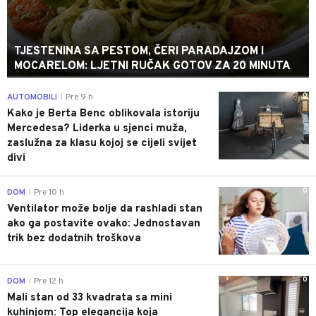
TJESTENINA SA PESTOM, ČERI PARADAJZOM I
MOCARELOM: LJETNI RUČAK GOTOV ZA 20 MINUTA
0
AUTOMOBILI
Pre 9 h
|
Kako je Berta Benc oblikovala istoriju
Mercedesa? Liderka u sjenci muža,
zaslužna za klasu kojoj se cijeli svijet
divi
0
DOM
Pre 10 h
|
Ventilator može bolje da rashladi stan
ako ga postavite ovako: Jednostavan
trik bez dodatnih troškova
0
DOM
Pre 12 h
|
Mali stan od 33 kvadrata sa mini
kuhinjom: Top elegancija koja