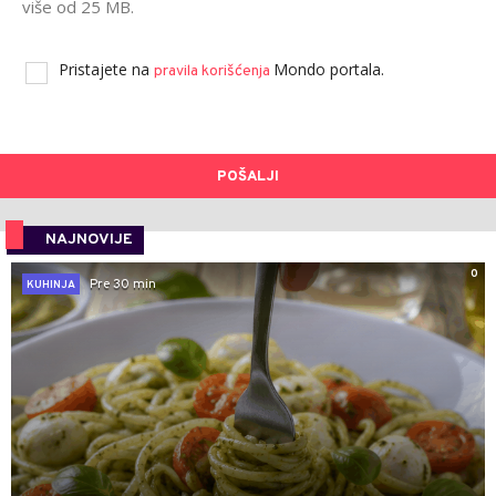
više od 25 MB.
Pristajete na
Mondo portala.
pravila korišćenja
POŠALJI
NAJNOVIJE
0
Pre 30 min
KUHINJA