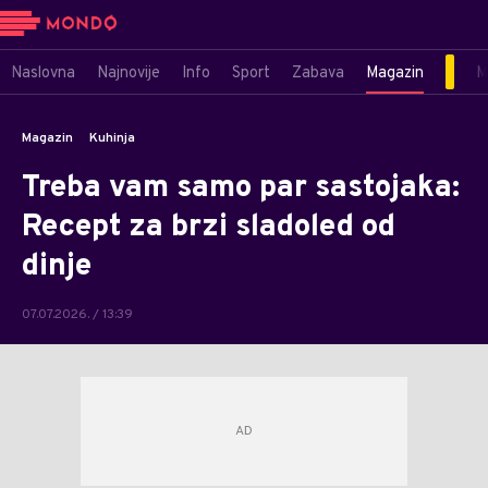
Naslovna
Najnovije
Info
Sport
Zabava
Magazin
M
Magazin
Kuhinja
Treba vam samo par sastojaka:
Recept za brzi sladoled od
dinje
07.07.2026. / 13:39