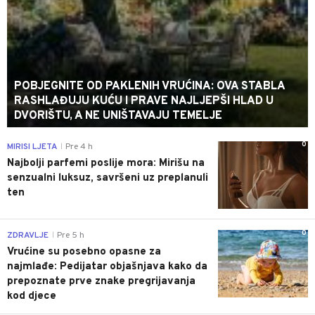
POBJEGNITE OD PAKLENIH VRUĆINA: OVA STABLA
RASHLAĐUJU KUĆU I PRAVE NAJLJEPŠI HLAD U
DVORIŠTU, A NE UNIŠTAVAJU TEMELJE
0
MIRISI LJETA
Pre 4 h
|
Najbolji parfemi poslije mora: Mirišu na
senzualni luksuz, savršeni uz preplanuli
ten
0
ZDRAVLJE
Pre 5 h
|
Vrućine su posebno opasne za
najmlađe: Pedijatar objašnjava kako da
prepoznate prve znake pregrijavanja
kod djece