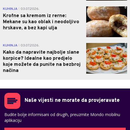
0
KUHINJA
03.07.2026.
|
Krofne sa kremom iz rerne:
Mekane su kao oblak i neodoljivo
hrskave, a bez kapi ulja
0
KUHINJA
03.07.2026.
|
Kako da napravite najbolje slane
korpice? Idealne kao predjelo
koje možete da punite na bezbroj
načina
Naše vijesti ne morate da provjeravate
Budite bolje informisani od drugih, preuzmite Mondo mobilnu
aplikaciju