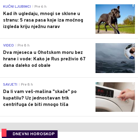
0
KUĆNI LJUBIMCI
Pre 6 h
|
Kad ih ugledaju, mnogi se sklone u
stranu: 5 rasa pasa koje iza moćnog
izgleda kriju nježnu narav
0
VIDEO
Pre 8 h
|
Dva mjeseca u Ohotskom moru bez
hrane i vode: Kako je Rus preživio 67
dana daleko od obale
0
SAVJETI
Pre 8 h
|
Da li vam veš-mašina "skače" po
kupatilu? Uz jednostavan trik
centrifuga će biti mnogo tiša
DNEVNI HOROSKOP