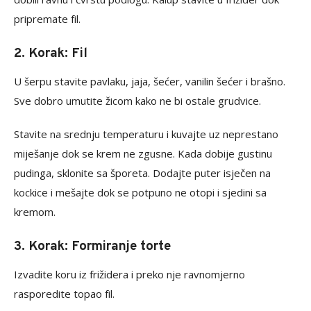
pripremate fil.
2. Korak: Fil
U šerpu stavite pavlaku, jaja, šećer, vanilin šećer i brašno.
Sve dobro umutite žicom kako ne bi ostale grudvice.
Stavite na srednju temperaturu i kuvajte uz neprestano
miješanje dok se krem ne zgusne. Kada dobije gustinu
pudinga, sklonite sa šporeta. Dodajte puter isječen na
kockice i mešajte dok se potpuno ne otopi i sjedini sa
kremom.
3. Korak: Formiranje torte
Izvadite koru iz frižidera i preko nje ravnomjerno
rasporedite topao fil.