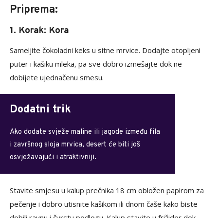
Priprema:
1. Korak: Kora
Sameljite čokoladni keks u sitne mrvice. Dodajte otopljeni
puter i kašiku mleka, pa sve dobro izmešajte dok ne
dobijete ujednačenu smesu.
Dodatni trik
Ako dodate svježe maline ili jagode između fila
i završnog sloja mrvica, desert će biti još
osvježavajući i atraktivniji.
Stavite smjesu u kalup prečnika 18 cm obložen papirom za
pečenje i dobro utisnite kašikom ili dnom čaše kako biste
dobili ravnu i čvrstu podlogu. Kalup stavite u frižider dok