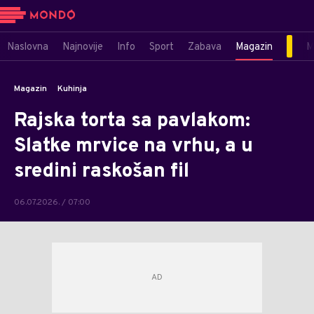
Naslovna
Najnovije
Info
Sport
Zabava
Magazin
M
Magazin
Kuhinja
Rajska torta sa pavlakom:
Slatke mrvice na vrhu, a u
sredini raskošan fil
06.07.2026. / 07:00