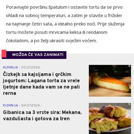
Poravnajte površinu špatulom i ostavite tortu da se prvo
ohladi na sobnoj temperaturi, a zatim je stavite u frižider
na najmanje četiri sata, a idealno preko noći. Prije služenja
tortu možete posuti mrvicama keksa ili rendanom
čokoladom, a po želji ukrasiti svježim voćem.
MOŽDA ĆE VAS ZANIMATI
0
KUHINJA
05.07.2026.
|
Čizkejk sa kajsijama i grčkim
jogurtom: Lagana torta za vrele
ljetnje dane kada vam se ne pali
rerna
0
KUHINJA
04.07.2026.
|
Gibanica sa 3 vrste sira: Mekana,
vazdušasta i gotova za tren