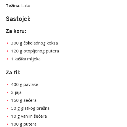
Težina
: Lako
Sastojci:
Za koru:
300 g čokoladnog keksa
120 g otopljenog putera
1 kašika mlijeka
Za fil:
400 g pavlake
2 jaja
150 g šećera
50 g glatkog brašna
10 g vanilin šećera
100 g putera