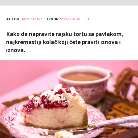
AUTOR
Haris Krhalić
0
IZVOR
Stvar ukusa
Kako da napravite rajsku tortu sa pavlakom,
najkremastiji kolač koji ćete praviti iznova i
iznova.