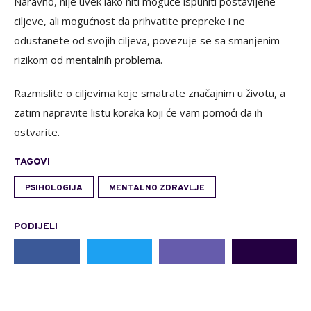
Naravno, nije uvek lako niti moguće ispuniti postavljene
ciljeve, ali mogućnost da prihvatite prepreke i ne
odustanete od svojih ciljeva, povezuje se sa smanjenim
rizikom od mentalnih problema.
Razmislite o ciljevima koje smatrate značajnim u životu, a
zatim napravite listu koraka koji će vam pomoći da ih
ostvarite.
TAGOVI
PSIHOLOGIJA
MENTALNO ZDRAVLJE
PODIJELI