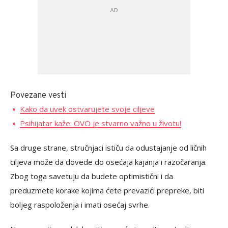
Povezane vesti
Kako da uvek ostvarujete svoje ciljeve
Psihijatar kaže: OVO je stvarno važno u životu!
Sa druge strane, stručnjaci ističu da odustajanje od ličnih
ciljeva može da dovede do osećaja kajanja i razočaranja.
Zbog toga savetuju da budete optimistični i da
preduzmete korake kojima ćete prevazići prepreke, biti
boljeg raspoloženja i imati osećaj svrhe.