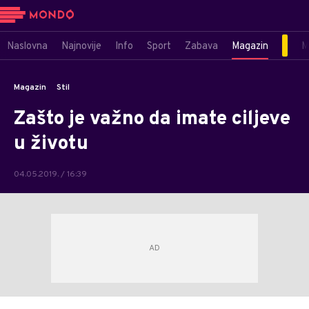
Naslovna
Najnovije
Info
Sport
Zabava
Magazin
M
Magazin
Stil
Zašto je važno da imate ciljeve
u životu
04.05.2019. / 16:39