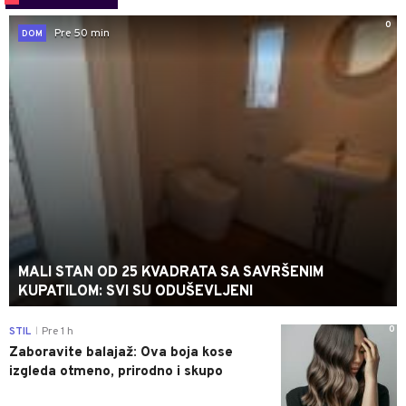
0
Pre 50 min
DOM
MALI STAN OD 25 KVADRATA SA SAVRŠENIM
KUPATILOM: SVI SU ODUŠEVLJENI
0
STIL
Pre 1 h
|
Zaboravite balajaž: Ova boja kose
izgleda otmeno, prirodno i skupo