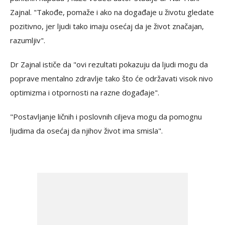
Zajnal. "Takođe, pomaže i ako na događaje u životu gledate
pozitivno, jer ljudi tako imaju osećaj da je život značajan,
razumljiv".
Dr Zajnal ističe da "ovi rezultati pokazuju da ljudi mogu da
poprave mentalno zdravlje tako što će održavati visok nivo
optimizma i otpornosti na razne događaje".
"Postavljanje ličnih i poslovnih ciljeva mogu da pomognu
ljudima da osećaj da njihov život ima smisla".