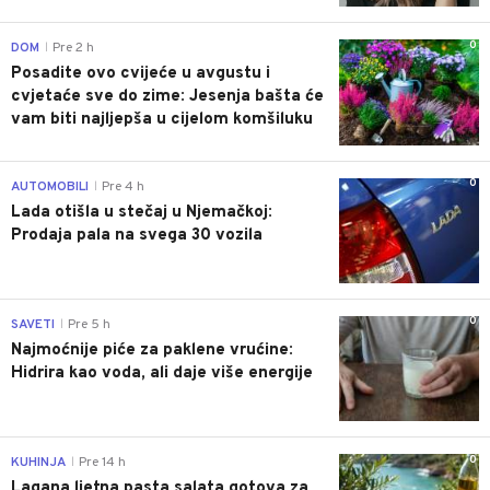
0
DOM
Pre 2 h
|
Posadite ovo cvijeće u avgustu i
cvjetaće sve do zime: Jesenja bašta će
vam biti najljepša u cijelom komšiluku
0
AUTOMOBILI
Pre 4 h
|
Lada otišla u stečaj u Njemačkoj:
Prodaja pala na svega 30 vozila
0
SAVETI
Pre 5 h
|
Najmoćnije piće za paklene vrućine:
Hidrira kao voda, ali daje više energije
0
KUHINJA
Pre 14 h
|
Lagana ljetna pasta salata gotova za