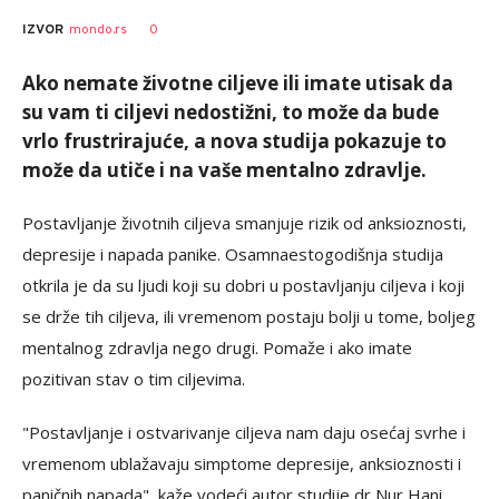
0
IZVOR
mondo.rs
Ako nemate životne ciljeve ili imate utisak da
su vam ti ciljevi nedostižni, to može da bude
vrlo frustrirajuće, a nova studija pokazuje to
može da utiče i na vaše mentalno zdravlje.
Postavljanje životnih ciljeva smanjuje rizik od anksioznosti,
depresije i napada panike. Osamnaestogodišnja studija
otkrila je da su ljudi koji su dobri u postavljanju ciljeva i koji
se drže tih ciljeva, ili vremenom postaju bolji u tome, boljeg
mentalnog zdravlja nego drugi. Pomaže i ako imate
pozitivan stav o tim ciljevima.
"Postavljanje i ostvarivanje ciljeva nam daju osećaj svrhe i
vremenom ublažavaju simptome depresije, anksioznosti i
paničnih napada", kaže vodeći autor studije dr Nur Hani