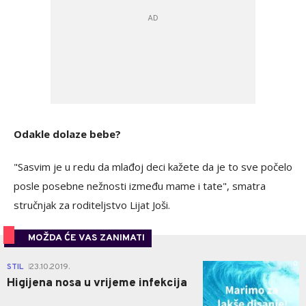
Odakle dolaze bebe?
"Sasvim je u redu da mlađoj deci kažete da je to sve počelo
posle posebne nežnosti između mame i tate", smatra
stručnjak za roditeljstvo Lijat Joši.
MOŽDA ĆE VAS ZANIMATI
0
STIL
23.10.2019.
|
Higijena nosa u vrijeme infekcija