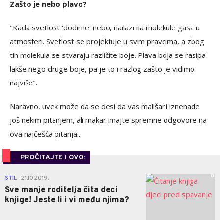
Zašto je nebo plavo?
"Kada svetlost 'dodirne' nebo, nailazi na molekule gasa u
atmosferi. Svetlost se projektuje u svim pravcima, a zbog
tih molekula se stvaraju različite boje. Plava boja se rasipa
lakše nego druge boje, pa je to i razlog zašto je vidimo
najviše".
Naravno, uvek može da se desi da vas mališani iznenade
još nekim pitanjem, ali makar imajte spremne odgovore na
ova najčešća pitanja...
PROČITAJTE I OVO:
0
STIL
21.10.2019.
|
Sve manje roditelja čita deci
knjige! Jeste li i vi među njima?