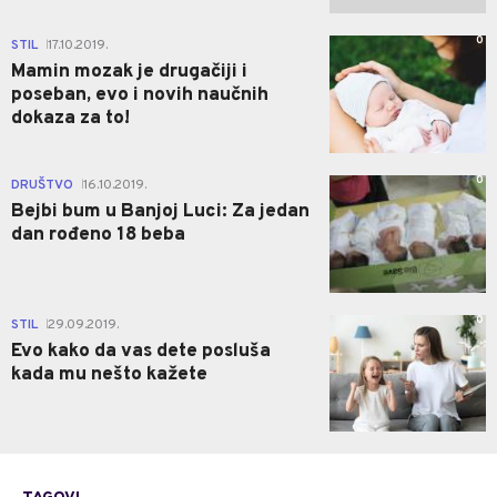
0
STIL
17.10.2019.
|
Mamin mozak je drugačiji i
poseban, evo i novih naučnih
dokaza za to!
0
DRUŠTVO
16.10.2019.
|
Bejbi bum u Banjoj Luci: Za jedan
dan rođeno 18 beba
0
STIL
29.09.2019.
|
Evo kako da vas dete posluša
kada mu nešto kažete