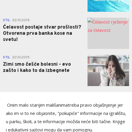
0
STIL
22.10.2019.
|
Ćelavost postaje stvar prošlosti?
Otvorena prva banka kose na
svetu!
0
STIL
22.10.2019.
|
Zimi smo češće bolesni - evo
zašto i kako to da izbegnete
Onim malo starijim mališanimatreba pravo objašnjenje jer
ako im vi to ne objasnite, "pokupiće" informacije na igralištu,
u parku, školi, a te informacije možda neće biti tačne. Knjige
i edukativni sajtovi mogu da vam pomognu.