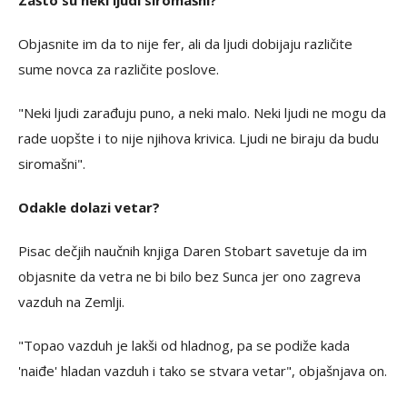
Objasnite im da to nije fer, ali da ljudi dobijaju različite
sume novca za različite poslove.
"Neki ljudi zarađuju puno, a neki malo. Neki ljudi ne mogu da
rade uopšte i to nije njihova krivica. Ljudi ne biraju da budu
siromašni".
Odakle dolazi vetar?
Pisac dečjih naučnih knjiga Daren Stobart savetuje da im
objasnite da vetra ne bi bilo bez Sunca jer ono zagreva
vazduh na Zemlji.
"Topao vazduh je lakši od hladnog, pa se podiže kada
'naiđe' hladan vazduh i tako se stvara vetar", objašnjava on.