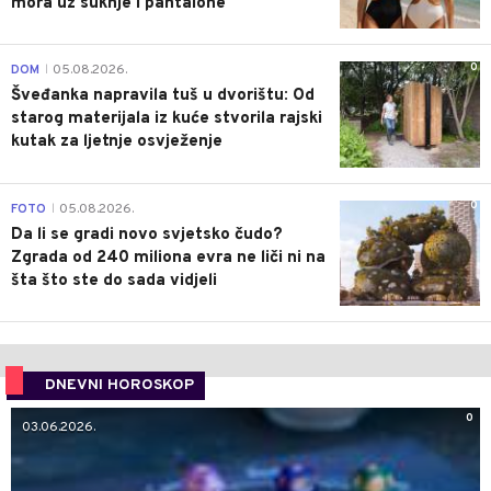
mora uz suknje i pantalone
0
DOM
05.08.2026.
|
Šveđanka napravila tuš u dvorištu: Od
starog materijala iz kuće stvorila rajski
kutak za ljetnje osvježenje
0
FOTO
05.08.2026.
|
Da li se gradi novo svjetsko čudo?
Zgrada od 240 miliona evra ne liči ni na
šta što ste do sada vidjeli
DNEVNI HOROSKOP
0
03.06.2026.