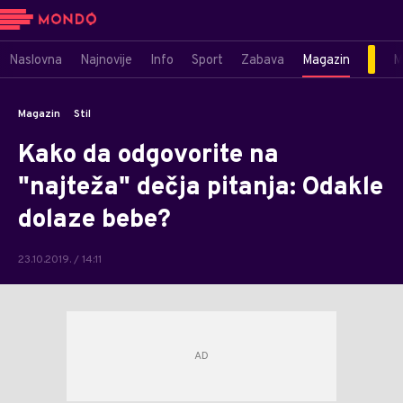
Naslovna
Najnovije
Info
Sport
Zabava
Magazin
M
Magazin
Stil
Kako da odgovorite na
"najteža" dečja pitanja: Odakle
dolaze bebe?
23.10.2019. / 14:11