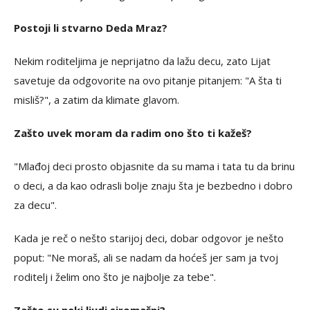
Postoji li stvarno Deda Mraz?
Nekim roditeljima je neprijatno da lažu decu, zato Lijat
savetuje da odgovorite na ovo pitanje pitanjem: "A šta ti
misliš?", a zatim da klimate glavom.
Zašto uvek moram da radim ono što ti kažeš?
"Mlađoj deci prosto objasnite da su mama i tata tu da brinu
o deci, a da kao odrasli bolje znaju šta je bezbedno i dobro
za decu".
Kada je reč o nešto starijoj deci, dobar odgovor je nešto
poput: "Ne moraš, ali se nadam da hoćeš jer sam ja tvoj
roditelj i želim ono što je najbolje za tebe".
Zašto su neki ljudi siromašni?