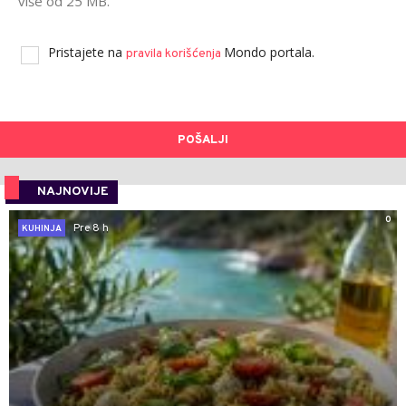
više od 25 MB.
Pristajete na
Mondo portala.
pravila korišćenja
POŠALJI
NAJNOVIJE
0
Pre 8 h
KUHINJA