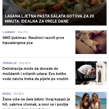
LAGANA LJETNA PASTA SALATA GOTOVA ZA 20
MINUTA: IDEALNA ZA VRELE DANE
0
LJUBIMCI
Pre 17 h
|
GMO ljubimac: Naučnici razvili prve
hipoalergene pse
0
ZDRAVLJE
Pre 18 h
|
Dehidracija može da dovede do
moždanih i srčanih udara: Evo koliko
vode zaista treba da pijete po vrućini
0
MODA
Pre 18 h
|
Žene više ne žele bikini: Ovaj kupaći je
hit, sakriva stomak, a nosi se i poslije