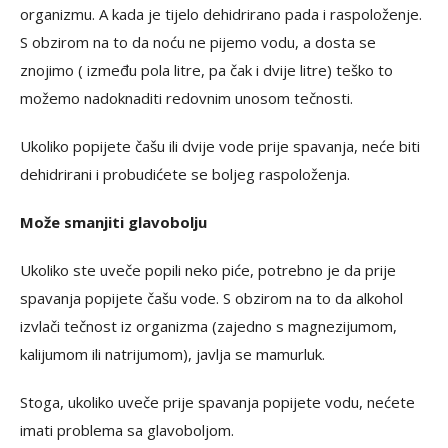
organizmu. A kada je tijelo dehidrirano pada i raspoloženje.
S obzirom na to da noću ne pijemo vodu, a dosta se
znojimo ( između pola litre, pa čak i dvije litre) teško to
možemo nadoknaditi redovnim unosom tečnosti.
Ukoliko popijete čašu ili dvije vode prije spavanja, neće biti
dehidrirani i probudićete se boljeg raspoloženja.
Može smanjiti glavobolju
Ukoliko ste uveče popili neko piće, potrebno je da prije
spavanja popijete čašu vode. S obzirom na to da alkohol
izvlači tečnost iz organizma (zajedno s magnezijumom,
kalijumom ili natrijumom), javlja se mamurluk.
Stoga, ukoliko uveče prije spavanja popijete vodu, nećete
imati problema sa glavoboljom.