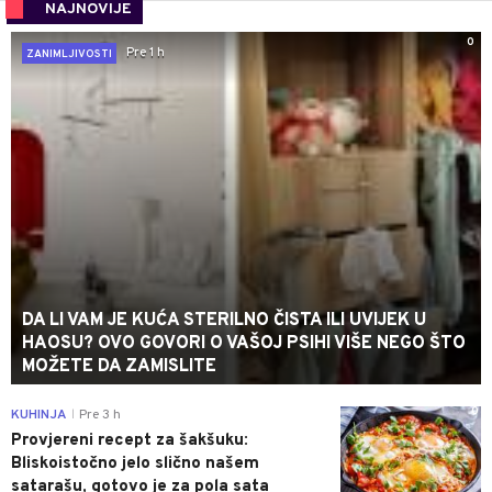
NAJNOVIJE
0
Pre 1 h
ZANIMLJIVOSTI
DA LI VAM JE KUĆA STERILNO ČISTA ILI UVIJEK U
HAOSU? OVO GOVORI O VAŠOJ PSIHI VIŠE NEGO ŠTO
MOŽETE DA ZAMISLITE
0
KUHINJA
Pre 3 h
|
Provjereni recept za šakšuku:
Bliskoistočno jelo slično našem
satarašu, gotovo je za pola sata