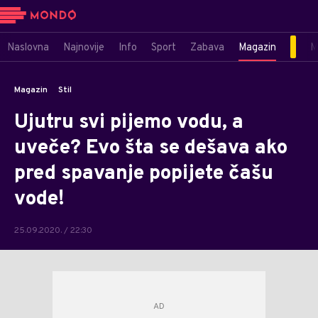
Naslovna
Najnovije
Info
Sport
Zabava
Magazin
M
Magazin
Stil
Ujutru svi pijemo vodu, a
uveče? Evo šta se dešava ako
pred spavanje popijete čašu
vode!
25.09.2020. / 22:30