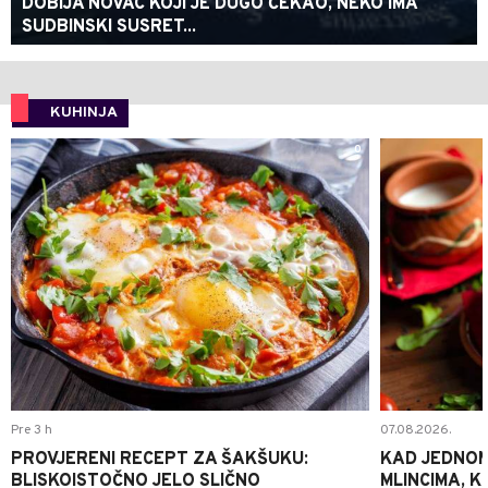
DOBIJA NOVAC KOJI JE DUGO ČEKAO, NEKO IMA
SUDBINSKI SUSRET...
KUHINJA
0
Pre 3 h
07.08.2026.
PROVJERENI RECEPT ZA ŠAKŠUKU:
KAD JEDNOM
BLISKOISTOČNO JELO SLIČNO
MLINCIMA, K