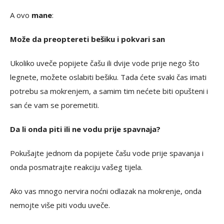
A ovo
mane
:
Može da preoptereti bešiku i pokvari san
Ukoliko uveče popijete čašu ili dvije vode prije nego što
legnete, možete oslabiti bešiku. Tada ćete svaki čas imati
potrebu sa mokrenjem, a samim tim nećete biti opušteni i
san će vam se poremetiti.
Da li onda piti ili ne vodu prije spavnaja?
Pokušajte jednom da popijete čašu vode prije spavanja i
onda posmatrajte reakciju vašeg tijela.
Ako vas mnogo nervira noćni odlazak na mokrenje, onda
nemojte više piti vodu uveče.