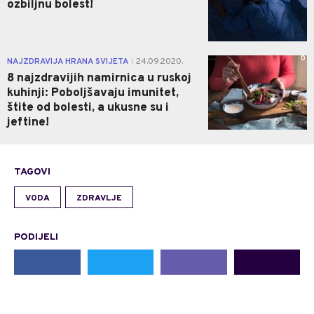
ozbiljnu bolest!
0
NAJZDRAVIJA HRANA SVIJETA
24.09.2020.
|
8 najzdravijih namirnica u ruskoj
kuhinji: Poboljšavaju imunitet,
štite od bolesti, a ukusne su i
jeftine!
TAGOVI
VODA
ZDRAVLJE
PODIJELI