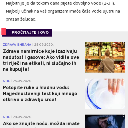
Najbitnije je da tokom dana pijete dovoljno vode (2-3 l).
Najbolji učinak na vaš organizam imaće čaša vode ujutru na
prazan želudac.
PROČITAJTE I OVO
0
ZDRAVA ISHRANA
25.09.2020.
|
Zdrave namirnice koje izazivaju
nadutost i gasove: Ako vidite ove
tri riječi na etiketi, ni slučajno ih
ne kupujte!
0
STIL
25.09.2020.
|
Potopite ruke u hladnu vodu:
Najjednostavniji test koji mnogo
otkriva o zdravlju srca!
0
STIL
24.09.2020.
|
Ako se znojite noću, možda imate