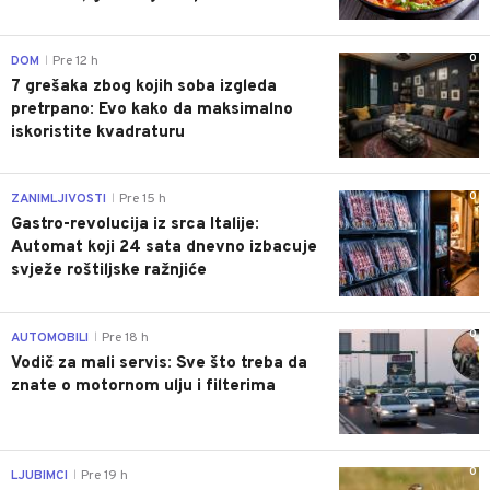
0
DOM
Pre 12 h
|
7 grešaka zbog kojih soba izgleda
pretrpano: Evo kako da maksimalno
iskoristite kvadraturu
0
ZANIMLJIVOSTI
Pre 15 h
|
Gastro-revolucija iz srca Italije:
Automat koji 24 sata dnevno izbacuje
svježe roštiljske ražnjiće
0
AUTOMOBILI
Pre 18 h
|
Vodič za mali servis: Sve što treba da
znate o motornom ulju i filterima
0
LJUBIMCI
Pre 19 h
|