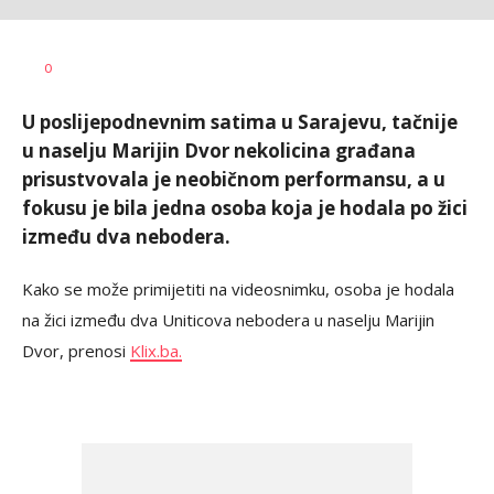
Dragana
AUTOR
0
Božić
U poslijepodnevnim satima u Sarajevu, tačnije
u naselju Marijin Dvor nekolicina građana
prisustvovala je neobičnom performansu, a u
fokusu je bila jedna osoba koja je hodala po žici
između dva nebodera.
Kako se može primijetiti na videosnimku, osoba je hodala
na žici između dva Uniticova nebodera u naselju Marijin
Dvor, prenosi
Klix.ba.