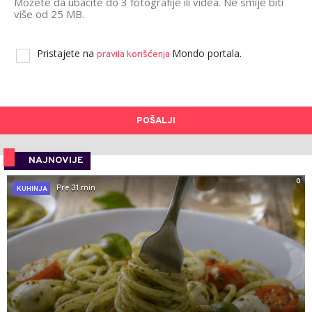
Možete da ubacite do 3 fotografije ili videa. Ne smije biti
više od 25 MB.
Pristajete na
Mondo portala.
pravila korišćenja
POŠALJI
NAJNOVIJE
0
Pre 31 min
KUHINJA