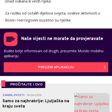
iznad vulkana ili većih rijeka.
Za razliku od ostalih dijelova svijeta, ovakve aktivnosti u
Bosni i Hercegovini izuzetno su rijetke.
Naše vijesti ne morate da provjeravate
Budite bolje informisani od drugih, preuzmite Mondo mobilnu
aplikaciju
PREUZMI APLIKACIJU
PROČITAJTE I OVO
0
ZANIMLJIVOSTI
16.06.2016.
|
Samo za najhrabrije: Ljuljaška na
kraju sveta