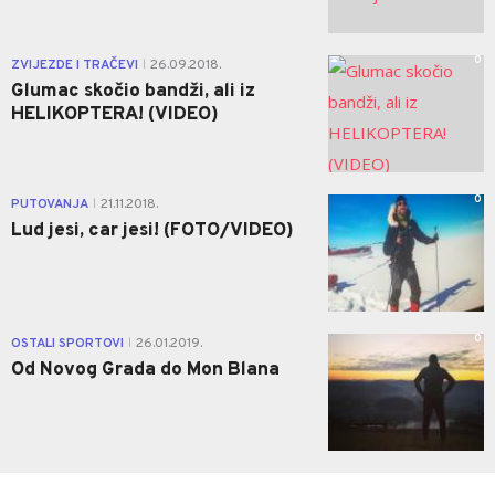
0
ZVIJEZDE I TRAČEVI
26.09.2018.
|
Glumac skočio bandži, ali iz
HELIKOPTERA! (VIDEO)
0
PUTOVANJA
21.11.2018.
|
Lud jesi, car jesi! (FOTO/VIDEO)
0
OSTALI SPORTOVI
26.01.2019.
|
Od Novog Grada do Mon Blana