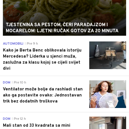
TJESTENINA SA PESTOM, ČERI PARADAJZOM I
MOCARELOM: LJETNI RUČAK GOTOV ZA 20 MINUTA
0
AUTOMOBILI
Pre 9 h
|
Kako je Berta Benc oblikovala istoriju
Mercedesa? Liderka u sjenci muža,
zaslužna za klasu kojoj se cijeli svijet
divi
0
DOM
Pre 10 h
|
Ventilator može bolje da rashladi stan
ako ga postavite ovako: Jednostavan
trik bez dodatnih troškova
0
DOM
Pre 12 h
|
Mali stan od 33 kvadrata sa mini