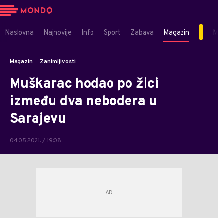
Naslovna
Najnovije
Info
Sport
Zabava
Magazin
M
Magazin
Zanimljivosti
Muškarac hodao po žici
između dva nebodera u
Sarajevu
04.05.2021. / 19:08