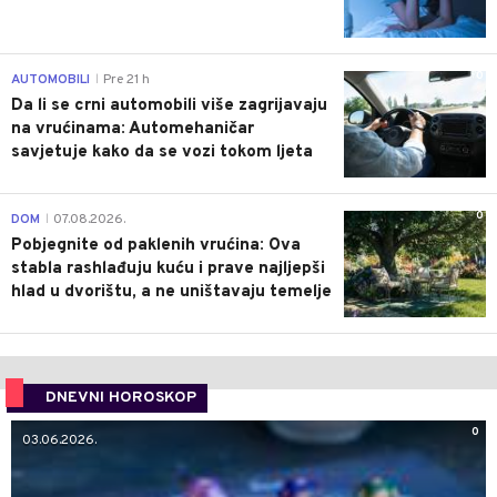
0
AUTOMOBILI
Pre 21 h
|
Da li se crni automobili više zagrijavaju
na vrućinama: Automehaničar
savjetuje kako da se vozi tokom ljeta
0
DOM
07.08.2026.
|
Pobjegnite od paklenih vrućina: Ova
stabla rashlađuju kuću i prave najljepši
hlad u dvorištu, a ne uništavaju temelje
DNEVNI HOROSKOP
0
03.06.2026.