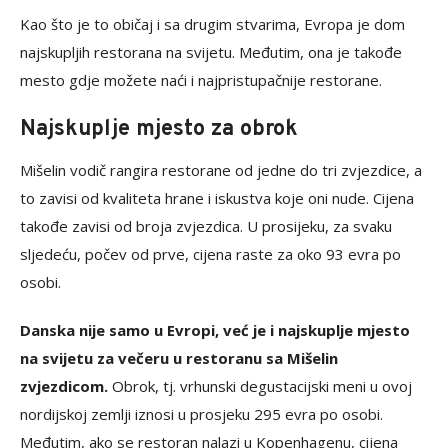
Kao što je to običaj i sa drugim stvarima, Evropa je dom
najskupljih restorana na svijetu. Međutim, ona je takođe
mesto gdje možete naći i najpristupačnije restorane.
Najskuplje mjesto za obrok
Mišelin vodič rangira restorane od jedne do tri zvjezdice, a
to zavisi od kvaliteta hrane i iskustva koje oni nude. Cijena
takođe zavisi od broja zvjezdica. U prosijeku, za svaku
sljedeću, počev od prve, cijena raste za oko 93 evra po
osobi.
Danska nije samo u Evropi, već je i najskuplje mjesto
na svijetu za večeru u restoranu sa Mišelin
zvjezdicom.
Obrok, tj. vrhunski degustacijski meni u ovoj
nordijskoj zemlji iznosi u prosjeku 295 evra po osobi.
Međutim, ako se restoran nalazi u Kopenhagenu, cijena