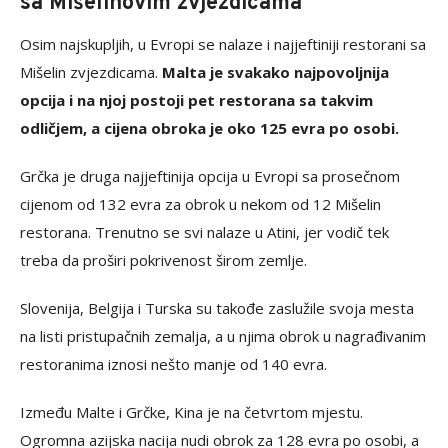
sa Mišelinovim zvjezdicama
Osim najskupljih, u Evropi se nalaze i najjeftiniji restorani sa
Mišelin zvjezdicama.
Malta je svakako najpovoljnija
opcija i na njoj postoji pet restorana sa takvim
odličjem, a cijena obroka je oko 125 evra po osobi.
Grčka je druga najjeftinija opcija u Evropi sa prosečnom
cijenom od 132 evra za obrok u nekom od 12 Mišelin
restorana. Trenutno se svi nalaze u Atini, jer vodič tek
treba da proširi pokrivenost širom zemlje.
Slovenija, Belgija i Turska su takođe zaslužile svoja mesta
na listi pristupačnih zemalja, a u njima obrok u nagrađivanim
restoranima iznosi nešto manje od 140 evra.
Između Malte i Grčke, Kina je na četvrtom mjestu.
Ogromna azijska nacija nudi obrok za 128 evra po osobi, a