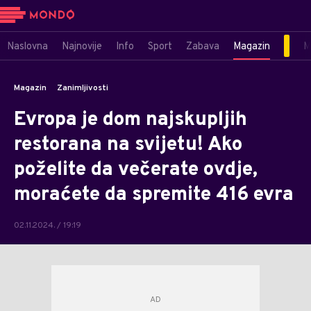
Naslovna
Najnovije
Info
Sport
Zabava
Magazin
M
Magazin
Zanimljivosti
Evropa je dom najskupljih
restorana na svijetu! Ako
poželite da večerate ovdje,
moraćete da spremite 416 evra
02.11.2024. / 19:19