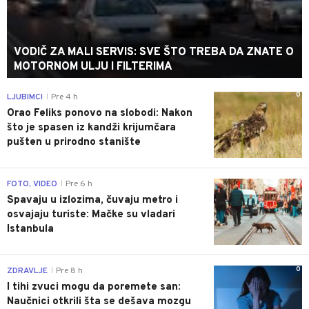
VODIČ ZA MALI SERVIS: SVE ŠTO TREBA DA ZNATE O
MOTORNOM ULJU I FILTERIMA
0
LJUBIMCI
Pre 4 h
|
Orao Feliks ponovo na slobodi: Nakon
što je spasen iz kandži krijumčara
pušten u prirodno stanište
0
FOTO, VIDEO
Pre 6 h
|
Spavaju u izlozima, čuvaju metro i
osvajaju turiste: Mačke su vladari
Istanbula
0
ZDRAVLJE
Pre 8 h
|
I tihi zvuci mogu da poremete san:
Naučnici otkrili šta se dešava mozgu