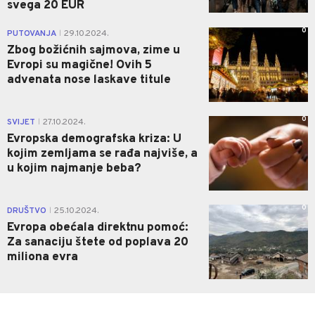
svega 20 EUR
0
PUTOVANJA
29.10.2024.
|
Zbog božićnih sajmova, zime u
Evropi su magične! Ovih 5
advenata nose laskave titule
0
SVIJET
27.10.2024.
|
Evropska demografska kriza: U
kojim zemljama se rađa najviše, a
u kojim najmanje beba?
0
DRUŠTVO
25.10.2024.
|
Evropa obećala direktnu pomoć:
Za sanaciju štete od poplava 20
miliona evra