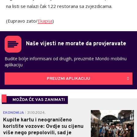
na listi se nalazi čak 122 restorana sa zvjezdicama.
(Eupravo zato/
Ekapija
)
Naše vijesti ne morate da provjeravate
Budite bolje informisani od drugih, preuzmite Mondo mobilnu
aplikaciju
PREUZMI APLIKACIJU
MOŽDA ĆE VAS ZANIMATI
0
EKONOMIJA
31.10.2024.
|
Kupite kartu i neograničeno
koristite vozove: Ovdje su cijenu
više nego prepolovili, sad je