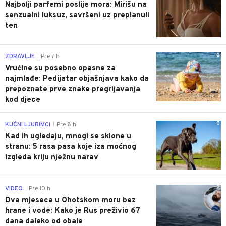
Najbolji parfemi poslije mora: Mirišu na
senzualni luksuz, savršeni uz preplanuli
ten
0
ZDRAVLJE
Pre 7 h
|
Vrućine su posebno opasne za
najmlađe: Pedijatar objašnjava kako da
prepoznate prve znake pregrijavanja
kod djece
0
KUĆNI LJUBIMCI
Pre 8 h
|
Kad ih ugledaju, mnogi se sklone u
stranu: 5 rasa pasa koje iza moćnog
izgleda kriju nježnu narav
0
VIDEO
Pre 10 h
|
Dva mjeseca u Ohotskom moru bez
hrane i vode: Kako je Rus preživio 67
dana daleko od obale