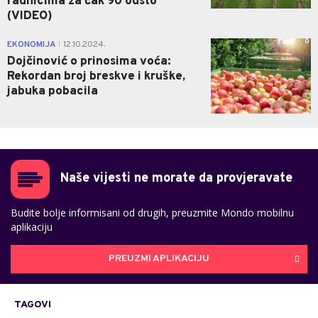
radnicima za čak 90 odsto
(VIDEO)
0
EKONOMIJA
12.10.2024.
|
Dojčinović o prinosima voća:
Rekordan broj breskve i kruške,
jabuka pobacila
Naše vijesti ne morate da provjeravate
Budite bolje informisani od drugih, preuzmite Mondo mobilnu
aplikaciju
PREUZMI APLIKACIJU
TAGOVI