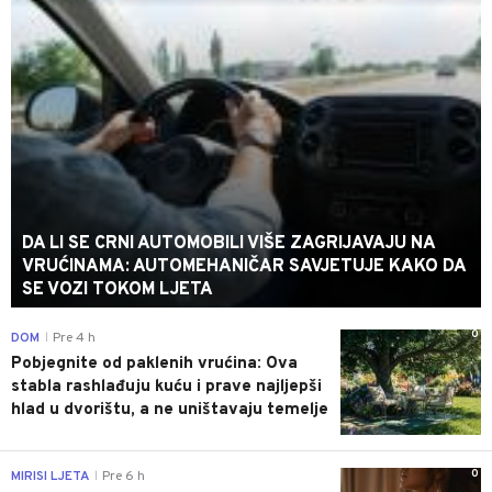
DA LI SE CRNI AUTOMOBILI VIŠE ZAGRIJAVAJU NA
VRUĆINAMA: AUTOMEHANIČAR SAVJETUJE KAKO DA
SE VOZI TOKOM LJETA
0
DOM
Pre 4 h
|
Pobjegnite od paklenih vrućina: Ova
stabla rashlađuju kuću i prave najljepši
hlad u dvorištu, a ne uništavaju temelje
0
MIRISI LJETA
Pre 6 h
|