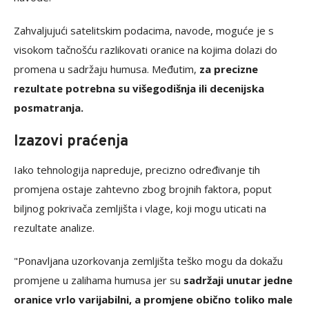
Zahvaljujući satelitskim podacima, navode, moguće je s
visokom tačnošću razlikovati oranice na kojima dolazi do
promena u sadržaju humusa. Međutim,
za precizne
rezultate potrebna su višegodišnja ili decenijska
posmatranja.
Izazovi praćenja
Iako tehnologija napreduje, precizno određivanje tih
promjena ostaje zahtevno zbog brojnih faktora, poput
biljnog pokrivača zemljišta i vlage, koji mogu uticati na
rezultate analize.
"Ponavljana uzorkovanja zemljišta teško mogu da dokažu
promjene u zalihama humusa jer su
sadržaji unutar jedne
oranice vrlo varijabilni, a promjene obično toliko male