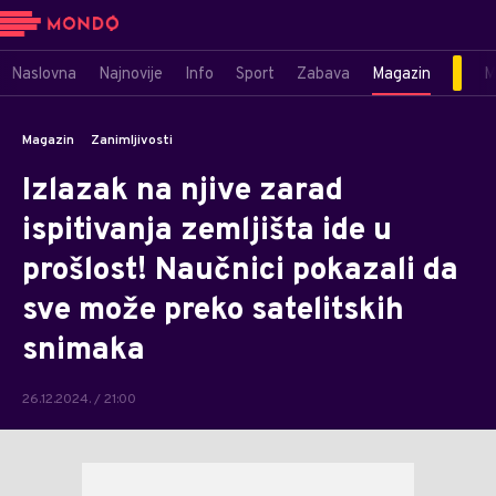
Naslovna
Najnovije
Info
Sport
Zabava
Magazin
M
Magazin
Zanimljivosti
Izlazak na njive zarad
ispitivanja zemljišta ide u
prošlost! Naučnici pokazali da
sve može preko satelitskih
snimaka
26.12.2024. / 21:00