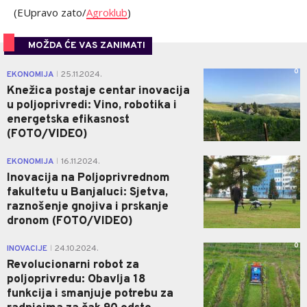
(EUpravo zato/
Agroklub
)
MOŽDA ĆE VAS ZANIMATI
0
EKONOMIJA
25.11.2024.
|
Knežica postaje centar inovacija
u poljoprivredi: Vino, robotika i
energetska efikasnost
(FOTO/VIDEO)
1
EKONOMIJA
16.11.2024.
|
Inovacija na Poljoprivrednom
fakultetu u Banjaluci: Sjetva,
raznošenje gnojiva i prskanje
dronom (FOTO/VIDEO)
0
INOVACIJE
24.10.2024.
|
Revolucionarni robot za
poljoprivredu: Obavlja 18
funkcija i smanjuje potrebu za