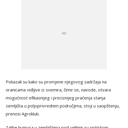
Pokazali su kako su promjene njegovog sadržaja na
oranicama vidljive iz svemira, čime se, navode, otvara
mogućnost efikasnijeg i preciznijeg praćenja stanja
zemljišta u poljoprivrednim područjima, stoji u saopštenju,
prenosi Agroklub.
Zalihe humusa u zemljištima pod velikim su pritiskom,