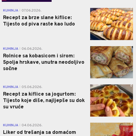
0
KUHINJA
07.06.2026.
|
Recept za brze slane kiflice:
Tijesto od piva raste kao ludo
0
KUHINJA
06.06.2026.
|
Rolnice sa kobasicom i sirom:
Spolja hrskave, unutra neodoljivo
sočne
0
KUHINJA
05.06.2026.
|
Recept za kiflice sa jogurtom:
Tijesto koje diše, najljepše su dok
su vruće
0
KUHINJA
04.06.2026.
|
Liker od trešanja sa domaćom