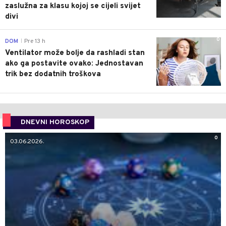
zaslužna za klasu kojoj se cijeli svijet
divi
0
DOM
Pre 13 h
|
Ventilator može bolje da rashladi stan
ako ga postavite ovako: Jednostavan
trik bez dodatnih troškova
DNEVNI HOROSKOP
0
03.06.2026.