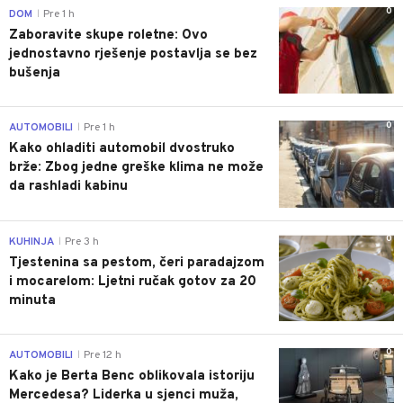
0
DOM
Pre 1 h
|
Zaboravite skupe roletne: Ovo
jednostavno rješenje postavlja se bez
bušenja
0
AUTOMOBILI
Pre 1 h
|
Kako ohladiti automobil dvostruko
brže: Zbog jedne greške klima ne može
da rashladi kabinu
0
KUHINJA
Pre 3 h
|
Tjestenina sa pestom, čeri paradajzom
i mocarelom: Ljetni ručak gotov za 20
minuta
0
AUTOMOBILI
Pre 12 h
|
Kako je Berta Benc oblikovala istoriju
Mercedesa? Liderka u sjenci muža,