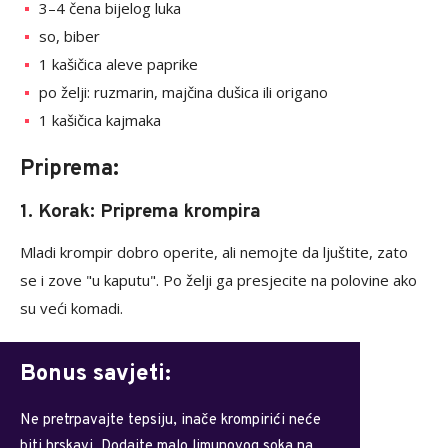
3–4 čena bijelog luka
so, biber
1 kašičica aleve paprike
po želji: ruzmarin, majčina dušica ili origano
1 kašičica kajmaka
Priprema:
1. Korak: Priprema krompira
Mladi krompir dobro operite, ali nemojte da ljuštite, zato
se i zove "u kaputu". Po želji ga presjecite na polovine ako
su veći komadi.
Bonus savjeti:
Ne pretrpavajte tepsiju, inače krompirići neće
biti hrskavi. Dodajte malo limunovog soka na