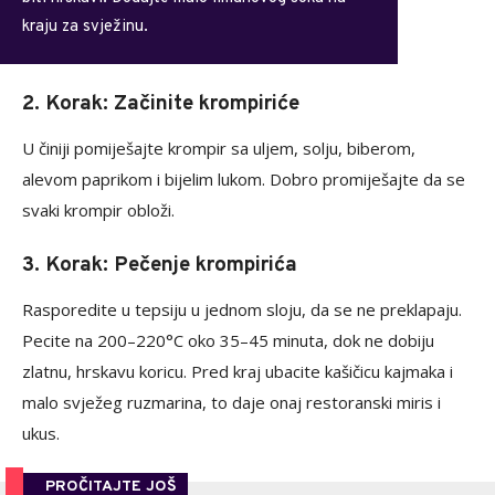
kraju za svježinu.
2. Korak: Začinite krompiriće
U činiji pomiješajte krompir sa uljem, solju, biberom,
alevom paprikom i bijelim lukom. Dobro promiješajte da se
svaki krompir obloži.
3. Korak: Pečenje krompirića
Rasporedite u tepsiju u jednom sloju, da se ne preklapaju.
Pecite na 200–220°C oko 35–45 minuta, dok ne dobiju
zlatnu, hrskavu koricu. Pred kraj ubacite kašičicu kajmaka i
malo svježeg ruzmarina, to daje onaj restoranski miris i
ukus.
PROČITAJTE JOŠ