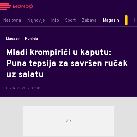
Naslovna
Najnovije
Info
Sport
Zabava
Magazin
M
Magazin
Kuhinja
Mladi krompirići u kaputu:
Puna tepsija za savršen ručak
uz salatu
08.06.2026. / 07:00